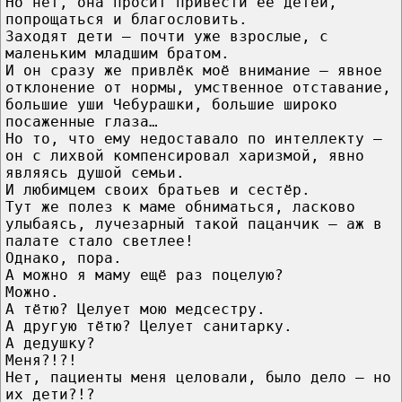
Но нет, она просит привести её детей,
попрощаться и благословить.
Заходят дети — почти уже взрослые, с
маленьким младшим братом.
И он сразу же привлёк моё внимание — явное
отклонение от нормы, умственное отставание,
большие уши Чебурашки, большие широко
посаженные глаза…
Но то, что ему недоставало по интеллекту —
он с лихвой компенсировал харизмой, явно
являясь душой семьи.
И любимцем своих братьев и сестёр.
Тут же полез к маме обниматься, ласково
улыбаясь, лучезарный такой пацанчик — аж в
палате стало светлее!
Однако, пора.
А можно я маму ещё раз поцелую?
Можно.
А тётю? Целует мою медсестру.
А другую тётю? Целует санитарку.
А дедушку?
Меня?!?!
Нет, пациенты меня целовали, было дело — но
их дети?!?