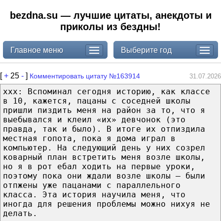
bezdna.su — лучшие цитаты, анекдоты и
приколы из бездны!
Главное меню
Выберите год
[
+
25
-
]
Комментировать цитату №163914
31.07.2026
xxx: Вспоминал сегодня историю, как классе
в 10, кажется, пацаны с соседней школы
пришли пиздить меня на район за то, что я
выебывался и клеил «их» девчонок (это
правда, так и было). В итоге их отпиздила
местная гопота, пока я дома играл в
компьютер. На следующий день у них созрел
коварный план встретить меня возле школы,
но я в рот ебал ходить на первые уроки,
поэтому пока они ждали возле школы — были
отпжены уже пацанами с параллельного
класса. Эта история научила меня, что
иногда для решения проблемы можно нихуя не
делать.