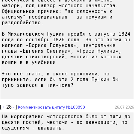
матери, под надзор местного начальства.
Официальная причина: "за склонность к
атеизму" неофициальная - за похуизм и
раздолбайство.
В Михайловском Пушкин провёл с августа 1824
года по сентябрь 1826 года. За это время он
написал «Бориса Годунова», центральные
главы «Евгения Онегина», «Графа Нулина»,
десятки стихотворений, многие из которых
вошли в в учебники
Это все знают, в школе проходили, но
прикиньте, если бы эти 2 года Пушкин бы
тупо зависал в тик-токе?
[
+
28
-
]
Комментировать цитату №163898
26.07.2026
На корпоративе метеорологов было от пяти до
десяти гостей, местами - до двенадцати, по
ощущениям - двадцать.