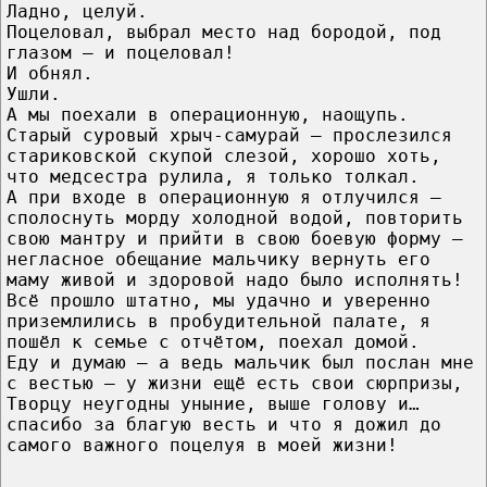
Ладно, целуй.
Поцеловал, выбрал место над бородой, под
глазом — и поцеловал!
И обнял.
Ушли.
А мы поехали в операционную, наощупь.
Старый суровый хрыч-самурай — прослезился
стариковской скупой слезой, хорошо хоть,
что медсестра рулила, я только толкал.
А при входе в операционную я отлучился —
сполоснуть морду холодной водой, повторить
свою мантру и прийти в свою боевую форму —
негласное обещание мальчику вернуть его
маму живой и здоровой надо было исполнять!
Всё прошло штатно, мы удачно и уверенно
приземлились в пробудительной палате, я
пошёл к семье с отчётом, поехал домой.
Еду и думаю — а ведь мальчик был послан мне
с вестью — у жизни ещё есть свои сюрпризы,
Творцу неугодны уныние, выше голову и…
спасибо за благую весть и что я дожил до
самого важного поцелуя в моей жизни!