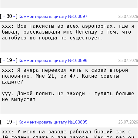
[
+
30
-
]
Комментировать цитату №163897
25.07.2026
xxx: Все таксисты во всех аэропортах, где я
бывал, рассказывали мне Легенду о том, что
автобуса до города не существует.
[
+
19
-
]
Комментировать цитату №163896
25.07.2026
xxx: Я вчера переехал жить к своей второй
половинке. Мне 21, ей 47. Какие советы
дадите?
yyy: Домой попить не заходи - гулять больше
не выпустят
[
+
19
-
]
Комментировать цитату №163895
25.07.2026
xxx: У меня на заводе работал бывший зэк с
10 годами стажа в два захода. Как-то раз он