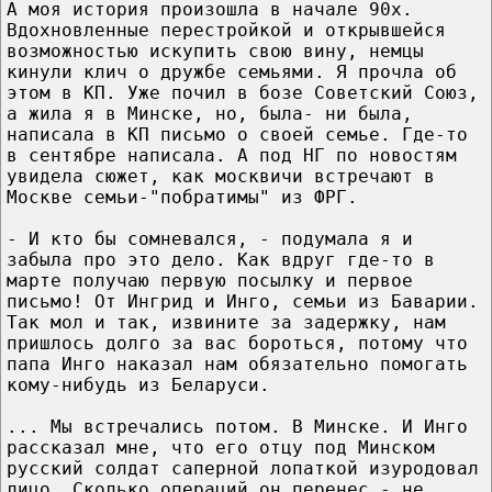
А моя история произошла в начале 90х.
Вдохновленные перестройкой и открывшейся
возможностью искупить свою вину, немцы
кинули клич о дружбе семьями. Я прочла об
этом в КП. Уже почил в бозе Советский Союз,
а жила я в Минске, но, была- ни была,
написала в КП письмо о своей семье. Где-то
в сентябре написала. А под НГ по новостям
увидела сюжет, как москвичи встречают в
Москве семьи-"побратимы" из ФРГ.
- И кто бы сомневался, - подумала я и
забыла про это дело. Как вдруг где-то в
марте получаю первую посылку и первое
письмо! От Ингрид и Инго, семьи из Баварии.
Так мол и так, извините за задержку, нам
пришлось долго за вас бороться, потому что
папа Инго наказал нам обязательно помогать
кому-нибудь из Беларуси.
... Мы встречались потом. В Минске. И Инго
рассказал мне, что его отцу под Минском
русский солдат саперной лопаткой изуродовал
лицо. Сколько операций он перенес - не