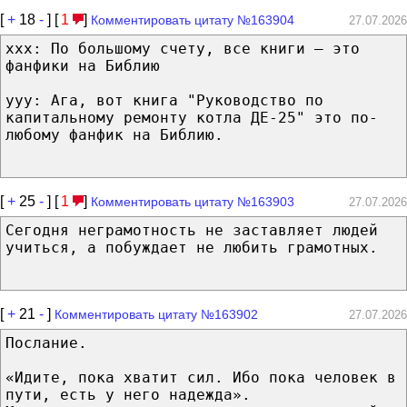
[
+
18
-
] [
1
]
Комментировать цитату №163904
27.07.2026
xxx: По большому счету, все книги — это
фанфики на Библию
yyy: Ага, вот книга "Руководство по
капитальному ремонту котла ДЕ-25" это по-
любому фанфик на Библию.
[
+
25
-
] [
1
]
Комментировать цитату №163903
27.07.2026
Сегодня неграмотность не заставляет людей
учиться, а побуждает не любить грамотных.
[
+
21
-
]
Комментировать цитату №163902
27.07.2026
Послание.
«Идите, пока хватит сил. Ибо пока человек в
пути, есть у него надежда».