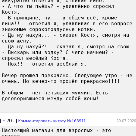
аккуратно ответил я, отпивая вино.
- А что ты пьёшь? - удивлённо спросил
Костя.
- В принципе, ну... в общем всё, кроме
вина!! - ответил я, улавливая в его вопросе
знакомые сорокоградусные нотки.
- Да ну нахуй... - сказал Костя, смотря на
свою жену.
- Да ну нахуй?! - сказал я, смотря на свою.
- Вискарь или водку? С чего начнем? -
спросил весёлый Костя.
- Пох!! - ответил весёлый я.
Вечер прошел прекрасно. Следующее утро - не
очень. Но вечер-то прошёл прекрасно!!!!
В общем - нет непьющих мужчин. Есть
договорившиеся между собой жёны!
[
+
20
-
]
Комментировать цитату №163911
29.07.2026
Настоящий магазин для взрослых - это