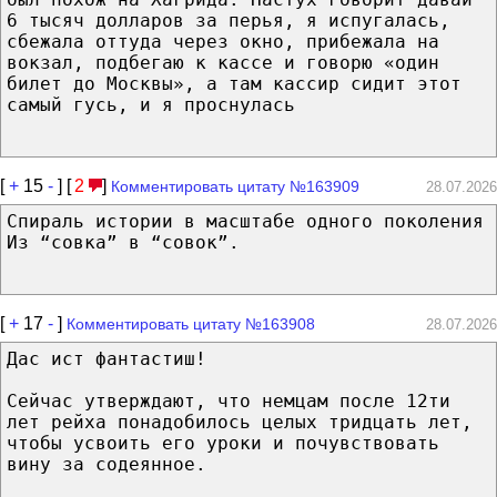
6 тысяч долларов за перья, я испугалась,
сбежала оттуда через окно, прибежала на
вокзал, подбегаю к кассе и говорю «один
билет до Москвы», а там кассир сидит этот
самый гусь, и я проснулась
[
+
15
-
] [
2
]
Комментировать цитату №163909
28.07.2026
Спираль истории в масштабе одного поколения
Из “совка” в “совок”.
[
+
17
-
]
Комментировать цитату №163908
28.07.2026
Дас ист фантастиш!
Сейчас утверждают, что немцам после 12ти
лет рейха понадобилось целых тридцать лет,
чтобы усвоить его уроки и почувствовать
вину за содеянное.