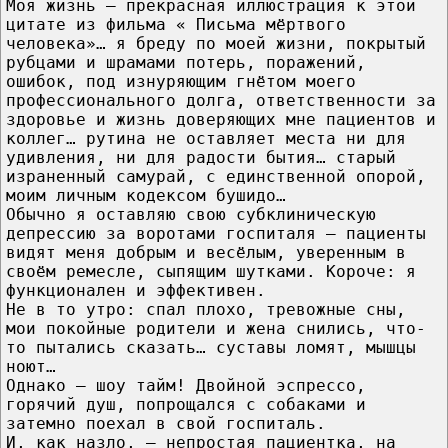
Моя жизнь — прекрасная иллюстрация к этой
цитате из фильма « Письма мёртвого
человека»… я бреду по моей жизни, покрытый
рубцами и шрамами потерь, поражений,
ошибок, под изнуряющим гнётом моего
профессионального долга, ответственности за
здоровье и жизнь доверяющих мне пациентов и
коллег… рутина не оставляет места ни для
удивления, ни для радости бытия… старый
израненный самурай, с единственной опорой,
моим личным кодексом бушидо…
Обычно я оставляю свою субклиническую
депрессию за воротами госпиталя — пациенты
видят меня добрым и весёлым, уверенным в
своём ремесле, сыпящим шутками. Короче: я
функционален и эффективен.
Не в то утро: спал плохо, тревожные сны,
мои покойные родители и жена снились, что-
то пытались сказать… суставы ломят, мышцы
ноют…
Однако — шоу тайм! Двойной эспрессо,
горячий душ, попрощался с собаками и
затемно поехал в свой госпиталь.
И, как назло, — непростая пациентка, на