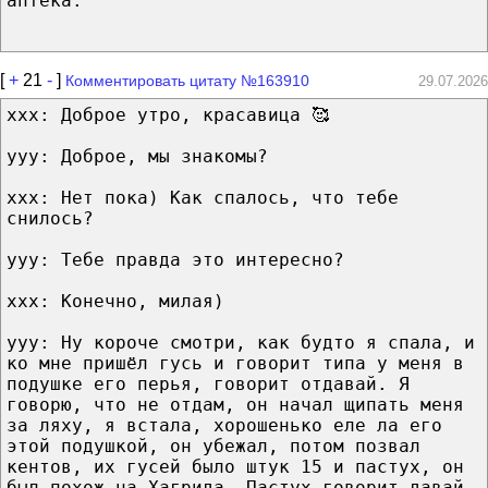
аптека.
[
+
21
-
]
Комментировать цитату №163910
29.07.2026
xxx: Доброе утро, красавица 🥰
yyy: Доброе, мы знакомы?
xxx: Нет пока) Как спалось, что тебе
снилось?
yyy: Тебе правда это интересно?
xxx: Конечно, милая)
yyy: Ну короче смотри, как будто я спала, и
ко мне пришёл гусь и говорит типа у меня в
подушке его перья, говорит отдавай. Я
говорю, что не отдам, он начал щипать меня
за ляху, я встала, хорошенько еле ла его
этой подушкой, он убежал, потом позвал
кентов, их гусей было штук 15 и пастух, он
был похож на Хагрида. Пастух говорит давай