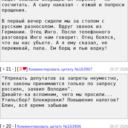
сосчитать. А сыну наказал - езжай и попроси
прощения.
В первый вечер сидели мы за столом с
русским разносолом. Вдруг звонок из
Германии. Отец Инго. После телефонного
разговора Инго нам говорит: Отец боялся,
что вы нас убьете. А я ему сказал, не
переживай, папа. Ем борщ и пью водку!
[
+
21
-
] [
3
]
Комментировать цитату №163907
28.07.2026
"Упрекать депутатов за запреты неуместно,
все законы принимаются только по запросу
россиян, заявил Володин".
Давайте-ка вспомним, чего мы просили...
Утильсбор? Блокировки? Повышение налогов?
Блин, всё время забываю
[
+
20
-
]
Комментировать цитату №163906
28.07.2026