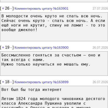
[
+
26
-
]
Комментировать цитату №163901
27.07.2026
В молодости очень круто не спать всю ночь.
Сейчас очень круто - спать всю ночь. А если
ещё ноги не крутит, спину не ломит - то это
вообще джекпот!
[
+
19
-
]
Комментировать цитату №163900
26.07.2026
Бессмысленно гоняться за счастьем — оно и
так всегда с нами.
Нужно только научиться не мешать ему.
[
+
18
-
]
Комментировать цитату №163899
26.07.2026
Вот был бы тогда интернет
Летом 1824 года молодого чиновника десятого
класса Александра Пушкина уволили с
госслужбы в Одессе и выслали в имение