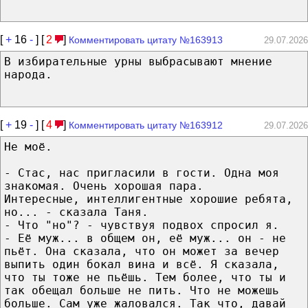
[
+
16
-
] [
2
]
Комментировать цитату №163913
29.07.2026
В избирательные урны выбрасывают мнение
народа.
[
+
19
-
] [
4
]
Комментировать цитату №163912
29.07.2026
Не моё.
- Стас, нас пригласили в гости. Одна моя
знакомая. Очень хорошая пара.
Интересные, интеллигентные хорошие ребята,
но... - сказала Таня.
- Что "но"? - чувствуя подвох спросил я.
- Её муж... в общем он, её муж... он - не
пьёт. Она сказала, что он может за вечер
выпить один бокал вина и всё. Я сказала,
что ты тоже не пьёшь. Тем более, что ты и
так обещал больше не пить. Что не можешь
больше. Сам уже жаловался. Так что, давай