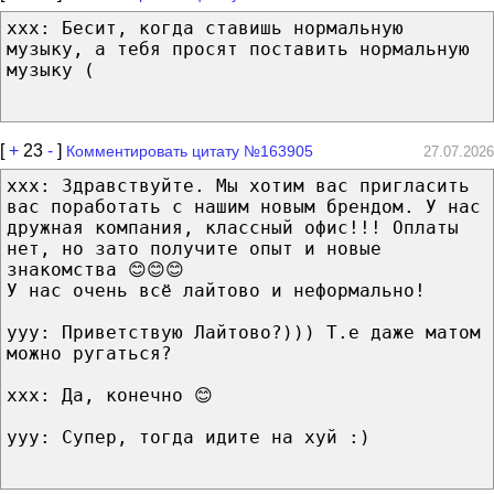
xxx: Бесит, когда ставишь нормальную
музыку, а тебя просят поставить нормальную
музыку (
[
+
23
-
]
Комментировать цитату №163905
27.07.2026
xxx: Здравствуйте. Мы хотим вас пригласить
вас поработать с нашим новым брендом. У нас
дружная компания, классный офис!!! Оплаты
нет, но зато получите опыт и новые
знакомства 😊😊😊
У нас очень всё лайтово и неформально!
yyy: Приветствую Лайтово?))) Т.е даже матом
можно ругаться?
xxx: Да, конечно 😊
yyy: Супер, тогда идите на xуй :)