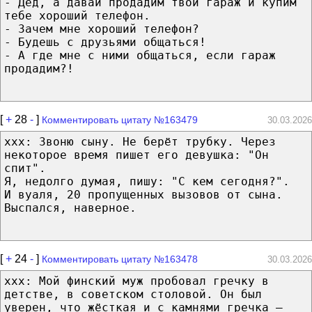
- Дед, а давай продадим твой гараж и купим
тебе хороший телефон.
- Зачем мне хороший телефон?
- Будешь с друзьями общаться!
- А где мне с ними общаться, если гараж
продадим?!
[
+
28
-
]
Комментировать цитату №163479
30.03.2026
xxx: Звоню сыну. Не берёт трубку. Через
некоторое время пишет его девушка: "Он
спит".
Я, недолго думая, пишу: "С кем сегодня?".
И вуаля, 20 пропущенных вызовов от сына.
Выспался, наверное.
[
+
24
-
]
Комментировать цитату №163478
30.03.2026
xxx: Мой финский муж пробовал гречку в
детстве, в советском столовой. Он был
уверен, что жёсткая и с камнями гречка —