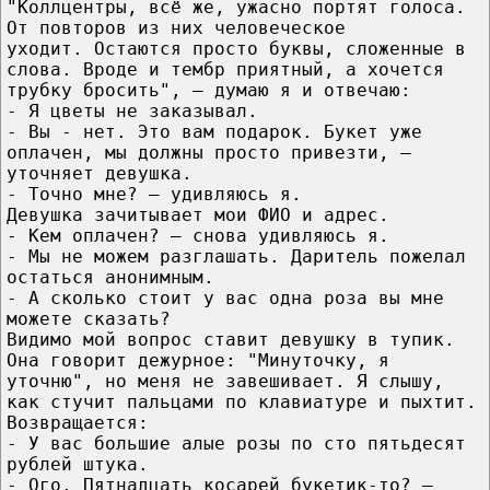
"Коллцентры, всё же, ужасно портят голоса.
От повторов из них человеческое
уходит. Остаются просто буквы, сложенные в
слова. Вроде и тембр приятный, а хочется
трубку бросить", — думаю я и отвечаю:
- Я цветы не заказывал.
- Вы - нет. Это вам подарок. Букет уже
оплачен, мы должны просто привезти, —
уточняет девушка.
- Точно мне? — удивляюсь я.
Девушка зачитывает мои ФИО и адрес.
- Кем оплачен? — снова удивляюсь я.
- Мы не можем разглашать. Даритель пожелал
остаться анонимным.
- А сколько стоит у вас одна роза вы мне
можете сказать?
Видимо мой вопрос ставит девушку в тупик.
Она говорит дежурное: "Минуточку, я
уточню", но меня не завешивает. Я слышу,
как стучит пальцами по клавиатуре и пыхтит.
Возвращается:
- У вас большие алые розы по сто пятьдесят
рублей штука.
- Ого. Пятнадцать косарей букетик-то? —