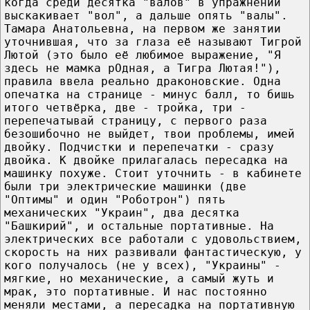
когда среди десятка "валов" в упражнении
выскакивает "вол", а дальше опять "валы".
Тамара Анатольевна, на первом же занятии
уточнившая, что за глаза её называют Тигрой
Лютой (это было её любимое выражение, "Я
здесь не мамка рОдная, а Тигра Лютая!"),
правила ввела реально драконовские. Одна
опечатка на странице - минус балл, то бишь
итого четвёрка, две - тройка, три -
перепечатывай страницу, с первого раза
безошибочно не выйдет, твои проблемы, имей
двойку. Подчистки и перепечатки - сразу
двойка. К двойке прилагалась пересадка на
машинку похуже. Стоит уточнить - в кабинете
были три электрические машинки (две
"Оптимы" и один "Роботрон") пять
механических "Украин", два десятка
"Башкирий", и остальные портативные. На
электрических все работали с удовольствием,
скорость на них развивали фантастическую, у
кого получалось (не у всех), "Украины" -
мягкие, но механические, а самый жуть и
мрак, это портативные. И нас постоянно
меняли местами, а пересадка на портативную