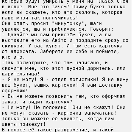
которые будут умирать у меня на глазах стоя
в ведре. Мне это зачем? Приму букет только
если вы скажете, кто эта сволочь, которая
надо мной так поглумилась!
Она опять просит "минуточку", шаги
удаляются, шаги приближаются. Говорит:
- Давайте мы вам привезём букет, а вы
выставите его на Авiто и продадите сразу со
скидкой. У вас купят. И там есть карточка
от адресата. Заберёте её себе и поймёте,
кто это.
-Так посмотрите, что там написано, и
скажите мне, кто этот дурной даритель, или
дарительница!
- Я не могу! Я - отдел логистики! Я не вижу
ваш букет, ваших карточек! Я вам доставку
оформляю!
- Вы же можете позвонить тем, кто оформлял
заказ, и видит карточку?
- Не могу! Не положено! Они не скажут! Они
не могут сказать - карточка запечатана!
Только вы можете её увидеть, когда вам
цветы привезут!
В голосе её такое раздражение, и такой