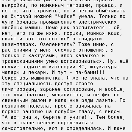
выкройки, по мамкиным тетрадям, правда, и
не то, что строчить, но и петли обмётывать
на бытовой ножной "Чайке" умела. Только до
жути боялась промышленных электрических
швейных машин. Помощник воспитателя - ой,
нет, это та же няня, горшки, манная каша,
гвалт и вот это вот всё в тридцати
экземплярах. Озеленитель? Тоже мимо, с
растениями у меня сложные отношения, я
только с кактусами, алоэ-каланхоэ и
традесканциями умею договариваться. Ну, ещё
всякие водители категории ВС, штукатуры-
маляры и пекари. И тут - па-бамм!!!
Секретарь-машинистка. Я же не знала, что на
эту специальность доступ строго
лимитирован, заранее согласован, и вообще,
это для блатных, медалистов, и не фиг со
свинячьим рылом в калашные ряды лазить. По
незнанию полезла, просто заявилась на
первое занятие на голубом глазу, с видом:
"А вот она я, берите и учите!". Тем более,
что в школе велели определяться
самостоятельно, вот и определилась. И даже