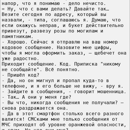
напор, что я понимаю - дело нечисто.
= Ну, что с вами делать? Давайте так…
Везите сегодня по адресу, который вы
назвали, - типа, соглашаюсь я. Думаю, что
если окажусь неправ, и букет действительно
привезут, развезу розы по могилам и
памятникам.
- Хорошо. Сейчас я отправлю на ваш номер
кодовое сообщение. Назовите мне цифры,
чтобы я могла оформить заказ, — щебечет она
уже радостно.
Приходит сообщение. Код. Приписка "никому
не сообщайте". Всё понятно.
- Пришёл код?
- Да, но он мигнул и пропал куда-то в
телефоне, и я его больше не вижу, - вру я.
- Зайдите в сообщения, - говорит мошенница.
- Так… А они у меня где?
- Вы что, никогда сообщения не получали? —
снова раздражается она.
- Да в этот смартфон столько всего разного
валится! СМСками мне только сообщения от
МЧС приходят об уровне оранжевой опасности,