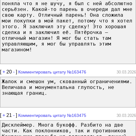
поняла что я не шучу, я был с ней абсолютно
серьёзен. Какой-то парень в очереди дал мне
свою карту. Отличный парень! Она сложила
мои покупки в мой пакет, потому что я хотел
этого. Я заключил эту сделку! Это хорошая
сделка и я заключил её. Пятёрочка —
отличный магазин! Я мог бы стать там
управляющим, я мог бы управлять этим
магазином!
[
+
20
-
]
Комментировать цитату №163476
30.03.2026
Жалок и смешон ум, скованный ограничениями.
Величава и монументальна глупость, не
знающая границ.
[
+
21
-
]
Комментировать цитату №163475
30.03.2026
Дисклеймер. Многа букофф. Разбито на две
части. Как поклонников, так и противников