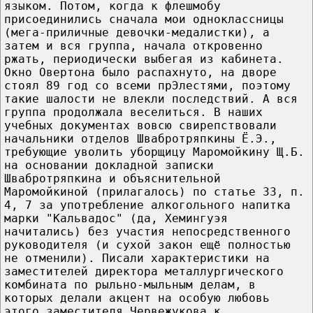
языком. Потом, когда к флешмобу
присоединились сначала мои одноклассницы
(мега-приличные девочки-медалистки), а
затем и вся группа, начала откровенно
ржать, периодически выбегая из кабинета.
Окно Овертона было распахнуто, на дворе
стоял 89 год со всеми прЭлестями, поэтому
такие шалости не влекли последствий. А вся
группа продолжала веселиться. В наших
учебных документах вовсю свирепствовали
начальники отделов Швабротряпкины Ё.Э.,
требующие уволить уборщицу Маромойкину Щ.Б.
на основании докладной записки
Швабротряпкина и объяснительной
Маромойкиной (прилагалось) по статье 33, п.
4, 7 за употребление алкогольного напитка
марки "Кальвадос" (да, Хемингуэя
начитались) без участия непосредственного
руководителя (и сухой закон ещё полностью
не отменили). Писали характеристики на
заместителей директора металлургического
комбината по рыльно-мыльным делам, в
которых делали акцент на особую любовь
этого заместителя Червежукова к