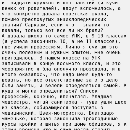
и тридцати кружков и доп.занятий (и кучи
денюх от родителей), вдруг вспомнилось, а
что конкретно давала советская школа,
помимо пресловутых энциклопедических
знаний? Сарказм, если что - знания-то
давали, только вот все ли их брали?
А давала школа то самое УПК, в 9-10 классах
(я успела закончить 10, а не 11 классов),
где учили профессиям. Лично я считаю это
очень полезным и нужным опытом, мне очень
пригодилось. В нашем классе на УПК
записывали в конце восьмого класса, и это
мероприятие я благополучно прозевала, и в
итоге оказалось, что надо меня куда-то
девать, но все ответственные за это дело
были заняты, и велели определяться самой. А
куда я могла определиться? Список
профессий, конечно, впечатлял. Младшая
медсестра, читай санитарка - туда ушли двое
из класса, собирающиеся поступать в
медицинский. Швея-мотористка. Благодаря
маменьке, которая закончила трёхгодичные
курсы кройки и шитья при доме офицеров, я к
этому времени уже и сама могла строить