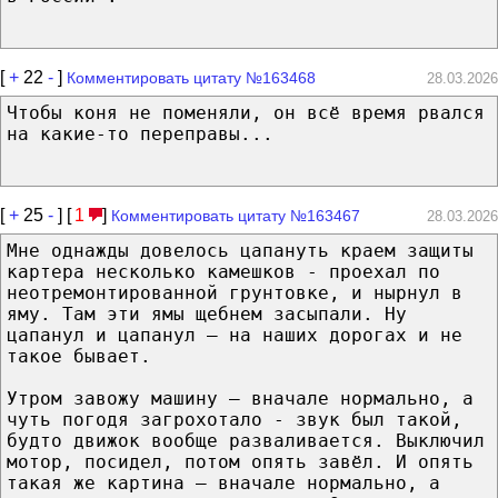
[
+
22
-
]
Комментировать цитату №163468
28.03.2026
Чтобы коня не поменяли, он всё время рвался
на какие-то переправы...
[
+
25
-
] [
1
]
Комментировать цитату №163467
28.03.2026
Мне однажды довелось цапануть краем защиты
картера несколько камешков - проехал по
неотремонтированной грунтовке, и нырнул в
яму. Там эти ямы щебнем засыпали. Ну
цапанул и цапанул – на наших дорогах и не
такое бывает.
Утром завожу машину – вначале нормально, а
чуть погодя загрохотало - звук был такой,
будто движок вообще разваливается. Выключил
мотор, посидел, потом опять завёл. И опять
такая же картина – вначале нормально, а