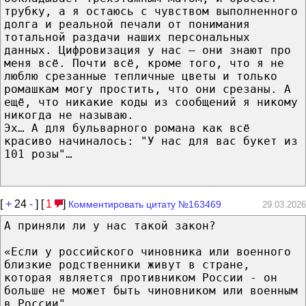
трубку, а я остаюсь с чувством выполненного
долга и реальной печали от понимания
тотальной раздачи наших персональных
данных. Цифровизация у нас — они знают про
меня всё. Почти всё, кроме того, что я не
люблю срезанные тепличные цветы и только
ромашкам могу простить, что они срезаны. А
ещё, что никакие коды из сообщений я никому
никогда не называю.
Эх… А для бульварного романа как всё
красиво начиналось: "У нас для вас букет из
101 розы"…
[
+
24
-
] [
1
]
Комментировать цитату №163469
29.03.2026
А приняли ли у нас такой закон?
«Если у российского чиновника или военного
близкие родственники живут в стране,
которая является противником России - он
больше не может быть чиновником или военным
в России".