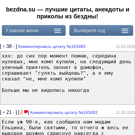
bezdna.su — лучшие цитаты, анекдоты и
приколы из бездны!
Главное меню
Выберите год
[
+
38
-
]
Комментировать цитату №163483
31.03.2026
xxx: до сих пор момент помню, середина
нулевых, мне комп купили, на следующий день
уличный приятель звонит в домофон,
спрашивает "гулять выйдешь?", а я ему
сказал "не, мне комп купили"
Больше мы не виделись никогда
[
+
21
-
] [
2
]
Комментировать цитату №163482
31.03.2026
Если уж 90-е, как сообщила нам мадам
Ельцина, были святыми, то отчего ж весь ее
выводок дружно сдриснул навсегда с