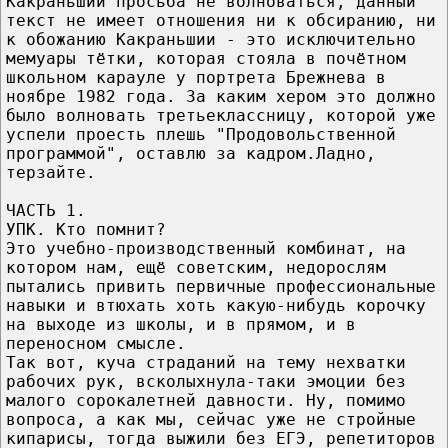
Какраньшии просьба не волноваться, данный
текст не имеет отношения ни к обсиранию, ни
к обожанию Какраньшии - это исключительно
мемуары тётки, которая стояла в почётном
школьном карауле у портрета Брежнева в
ноябре 1982 года. За каким хером это должно
было волновать третьеклассницу, которой уже
успели проесть плешь "Продовольственной
программой", оставлю за кадром.Ладно,
терзайте.
ЧАСТЬ 1.
УПК. Кто помнит?
Это учебно-производственный комбинат, на
котором нам, ещё советским, недорослям
пытались привить первичные профессиональные
навыки и втюхать хоть какую-нибудь корочку
на выходе из школы, и в прямом, и в
переносном смысле.
Так вот, куча страданий на тему нехватки
рабочих рук, всколыхнула-таки эмоции без
малого сорокалетней давности. Ну, помимо
вопроса, а как мы, сейчас уже не стройные
кипарисы, тогда выжили без ЕГЭ, репетиторов