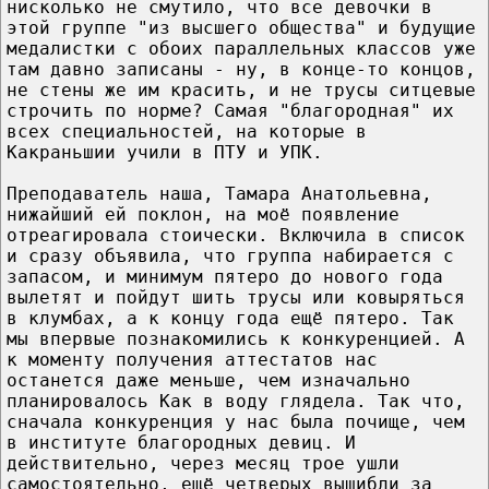
нисколько не смутило, что все девочки в
этой группе "из высшего общества" и будущие
медалистки с обоих параллельных классов уже
там давно записаны - ну, в конце-то концов,
не стены же им красить, и не трусы ситцевые
строчить по норме? Самая "благородная" их
всех специальностей, на которые в
Какраньшии учили в ПТУ и УПК.
Преподаватель наша, Тамара Анатольевна,
нижайший ей поклон, на моё появление
отреагировала стоически. Включила в список
и сразу объявила, что группа набирается с
запасом, и минимум пятеро до нового года
вылетят и пойдут шить трусы или ковыряться
в клумбах, а к концу года ещё пятеро. Так
мы впервые познакомились к конкуренцией. А
к моменту получения аттестатов нас
останется даже меньше, чем изначально
планировалось Как в воду глядела. Так что,
сначала конкуренция у нас была почище, чем
в институте благородных девиц. И
действительно, через месяц трое ушли
самостоятельно, ещё четверых вышибли за