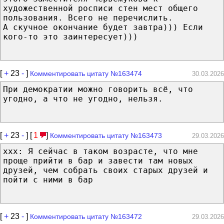
художественной росписи стен мест общего
пользования. Всего не перечислить.
А скучное окончание будет завтра))) Если
кого-то это заинтересует)))
[
+
23
-
]
Комментировать цитату №163474
30.03.2026
При демократии можно говорить всё, что
угодно, а что не угодно, нельзя.
[
+
23
-
] [
1
]
Комментировать цитату №163473
29.03.2026
xxx: Я сейчас в таком возрасте, что мне
проще прийти в бар и завести там новых
друзей, чем собрать своих старых друзей и
пойти с ними в бар
[
+
23
-
]
Комментировать цитату №163472
29.03.2026