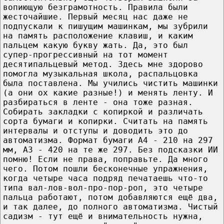
вопиющую безграмотность. Правила были
жесточайшие. Первый месяц нас даже не
подпускали к пишущим машинкам, мы зубрили
на память расположение клавиш, и каким
пальцем какую букву жать. Да, это был
супер-прогрессивный на тот момент
десятипальцевый метод. Здесь мне здорово
помогла музыкальная школа, распальцовка
была поставлена. Мы учились чистить машинки
(а они ох какие разные!) и менять ленту. И
разбираться в ленте - она тоже разная.
Собирать закладки с копиркой и различать
сорта бумаги и копирки. Считать на память
интервалы и отступы и доводить это до
автоматизма. Формат бумаги А4 - 210 на 297
мм, А3 - 420 на те же 297. Без подсказки ИИ
помню! Если не права, поправьте. Да много
чего. Потом пошли бесконечные упражнения,
когда четыре часа подряд печатаешь что-то
типа вал-лов-вол-про-пор-роп, это четыре
пальца работают, потом добавляются ещё два,
и так далее, до полного автоматизма. Чистый
садизм - тут ещё и внимательность нужна,