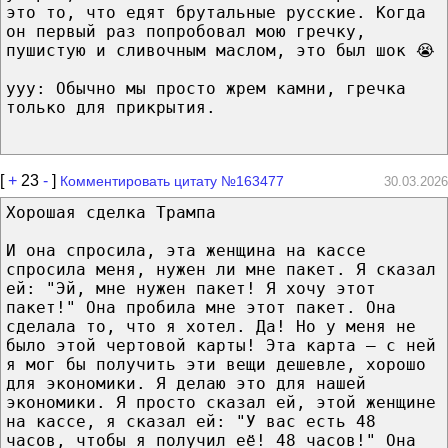
это то, что едят брутальные русские. Когда
он первый раз попробовал мою гречку,
пушистую и сливочным маслом, это был шок 😭
yyy: Обычно мы просто жрем камни, гречка
только для прикрытия.
[
+
23
-
]
Комментировать цитату №163477
30.03.2026
Хорошая сделка Трампа⁠
И она спросила, эта женщина на кассе
спросила меня, нужен ли мне пакет. Я сказал
ей: "Эй, мне нужен пакет! Я хочу этот
пакет!" Она пробила мне этот пакет. Она
сделала то, что я хотел. Да! Но у меня не
было этой чертовой карты! Эта карта — с ней
я мог бы получить эти вещи дешевле, хорошо
для экономики. Я делаю это для нашей
экономики. Я просто сказал ей, этой женщине
на кассе, я сказал ей: "У вас есть 48
часов, чтобы я получил её! 48 часов!" Она