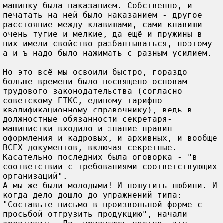
машинку была наказанием. Собственно, и
печатать на ней было наказанием - другое
расстояние между клавишами, сами клавиши
очень тугие и мелкие, да ещё и пружины в
них имели свойство разбалтываться, поэтому
а и ъ надо было нажимать с разным усилием.
Но это всё мы освоили быстро, гораздо
больше времени было посвящено основам
трудового законодательства (согласно
советскому ЕТКС, единому тарифно-
квалификационному справочнику), ведь в
должностные обязанности секретаря-
машинистки входило и знание правил
оформления и кадровых, и архивных, и вообще
ВСЕХ документов, включая секретные.
Касательно последних была оговорка - "в
соответствии с требованиями соответствующих
организаций".
А мы же были молодыми! И пошутить любили. И
когда дело дошло до упражнений типа:
"Составьте письмо в произвольной форме с
просьбой отгрузить продукцию", начали