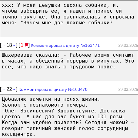
xxx: У моей девушки сдохла собачка, и,
чтобы взбодрить ее, я нашел и принес ей
точно такую же. Она расплакалась и спросила
меня: "Зачем мне две дохлые собачки?
[
+
18
-
] [
1
]
Комментировать цитату №163471
29.03.2026
Шахерезада сказала: - Рабочее время считают
в часах, а обеденный перерыв в минутах. Это
все, что надо знать о трудовом праве.
[
+
22
-
]
Комментировать цитату №163470
29.03.2026
Добавляю заметки на полях жизни.
Звонок с незнакомого номера.
-Олег Васильевич? Здравствуйте. Доставка
цветов. У нас для вас букет из 101 розы.
Когда вам удобно привезти? Сегодня можем? —
говорит типичный женский голос сотрудницы
коллцентра.