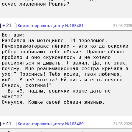
осчастливленной Родины?
[
+
21
-
]
Комментировать цитату №163481
31.03.2026
Вот вам:
Разбился на мотоцикле. 14 переломов.
Гемопревмоторакс лёгких - это когда осколки
рёбер пробивают тебе лёгкие. Правое лёгкое
пробило и оно скукожилось и не хотело
расширяться и дышать. Я выжил. Да, не знаю,
почему. Мне реанимационная сестра кричала в
ухо:" Проснись! Тебя кошка, твоя любимая,
ждёт! У неё котята! Ей пить и есть нечего!
Очнись, скотина!"
- Вы чё, падлы, водички кошке дать не
можете?
Очнулся. Кошке своей обязан жизнью.
[
+
41
-
]
Комментировать цитату №163480
31.03.2026