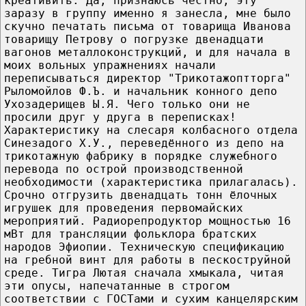
креативить. Да, признаюсь честно, эту
заразу в группу именно я занесла, мне было
скучно печатать письма от товарища Иванова
товарищу Петрову о погрузке двенадцати
вагонов металлоконструкций, и для начала в
моих вольных упражнениях начали
переписываться директор "Трикотажоптторга"
Рыломойлов Ф.Ъ. и начальник конного депо
Ухозадерищев Ы.Я. Чего только они не
просили друг у друга в переписках!
Характеристику на слесаря колбасного отдела
Синезадого Х.У., переведённого из депо на
трикотажную фабрику в порядке служебного
перевода по острой производственной
необходимости (характеристика прилагалась).
Срочно отгрузить двенадцать тонн ёлочных
игрушек для проведения первомайских
мероприятий. Радиорепродуктор мощностью 16
мВт для трансляции фольклора братских
народов Эфиопии. Техническую спецификацию
на гребной винт для работы в пескоструйной
среде. Тигра Лютая сначала хмыкала, читая
эти опусы, напечатанные в строгом
соответствии с ГОСТами и сухим канцелярским