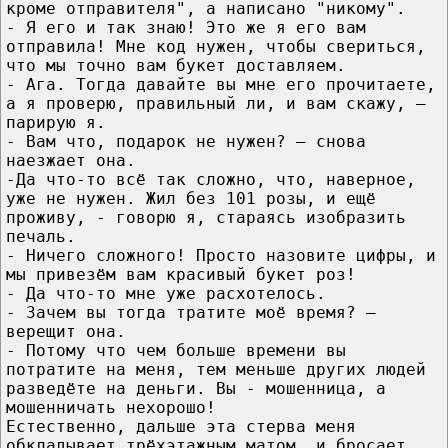
кроме отправителя", а написано "никому".
- Я его и так знаю! Это же я его вам
отправила! Мне код нужен, чтобы свериться,
что мы точно вам букет доставляем.
- Ага. Тогда давайте вы мне его прочитаете,
а я проверю, правильный ли, и вам скажу, —
парирую я.
- Вам что, подарок не нужен? — снова
наезжает она.
-Да что-то всё так сложно, что, наверное,
уже не нужен. Жил без 101 розы, и ещё
проживу, - говорю я, стараясь изобразить
печаль.
- Ничего сложного! Просто назовите цифры, и
мы привезём вам красивый букет роз!
- Да что-то мне уже расхотелось.
- Зачем вы тогда тратите моё время? —
верещит она.
- Потому что чем больше времени вы
потратите на меня, тем меньше других людей
разведёте на деньги. Вы - мошенница, а
мошенничать нехорошо!
Естественно, дальше эта стерва меня
обкладывает трёхэтажным матом, и бросает