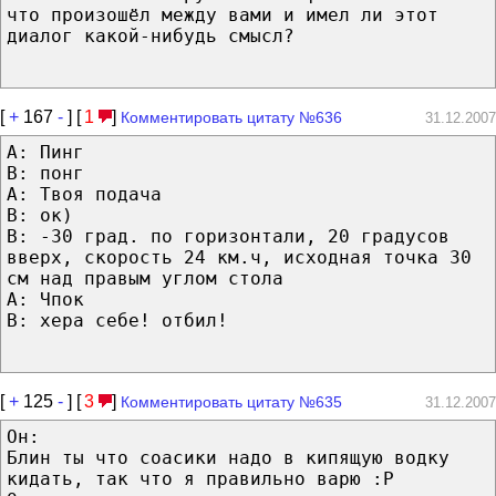
что произошёл между вами и имел ли этот
диалог какой-нибудь смысл?
[
+
167
-
] [
1
]
Комментировать цитату №636
31.12.2007
A: Пинг
B: понг
A: Твоя подача
B: ок)
B: -30 град. по горизонтали, 20 градусов
вверх, скорость 24 км.ч, исходная точка 30
см над правым углом стола
A: Чпок
B: хера себе! отбил!
[
+
125
-
] [
3
]
Комментировать цитату №635
31.12.2007
Он:
Блин ты что соасики надо в кипящую водку
кидать, так что я правильно варю :Р