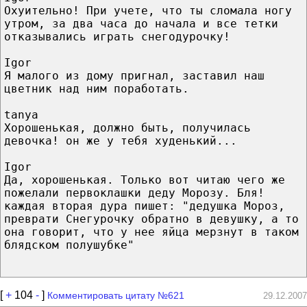
Охуительно! При учете, что ты сломала ногу
утром, за два часа до начала и все тетки
отказывались играть снегодурочку!
Igor
Я малого из дому пригнал, заставил наш
цветник над ним поработать.
tanya
Хорошенькая, должно быть, получилась
девочка! он же у тебя худенький...
Igor
Да, хорошенькая. Только вот читаю чего же
пожелали первоклашки деду Морозу. Бля!
каждая вторая дура пишет: "дедушка Мороз,
преврати Снегурочку обратно в девушку, а то
она говорит, что у нее яйца мерзнут в таком
блядском полушубке"
[
+
104
-
]
Комментировать цитату №621
29.12.2007