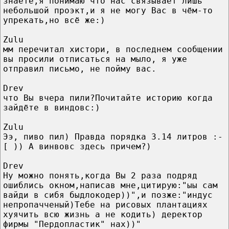
знаете,я понимаю что нас связывает лишь
небольшой проэкт,и я не могу Вас в чём-то
упрекать,но всё же:)
Zulu
мм перечитал хистори, в последнем сообщении
вы просили отписаться на мыло, я уже
отправил письмо, не пойму вас.
Drev
что Вы вчера пили?Почитайте историю когда
зайдёте в виндовс:)
Zulu
Ээ, пиво пил) Правда порядка 3.14 литров :-
[ )) А винвовс здесь причем?)
Drev
Ну можно понять,когда Вы 2 раза подряд
ошиблись окном,написав мне,цитирую:"ыы сам
вайди в сибя быдлокодер))",и позже:"индус
непропачченый)Тебе на рисовых плантациях
хуячить всю жизнь а не кодить) деректор
фирмы "Пердопластик" нах))"