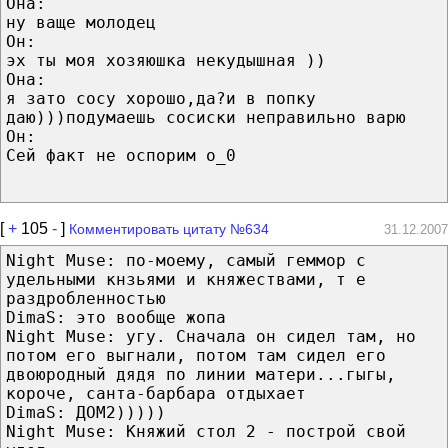
Она:
ну ваще молодец
Он:
эх ты моя хозяюшка некудышная ))
Она:
я зато сосу хорошо,да?и в попку
даю)))подумаешь сосиски неправильно варю
Он:
Сей факт не оспорим о_0
[
+
105
-
]
Комментировать цитату №634
31.12.2007
Night Muse: по-моему, самый геммор с
удельными кнзьями и княжествами, т е
раздробленностью
DimaS: это вообще жопа
Night Muse: угу. Сначала он сидел там, но
потом его выгнали, потом там сидел его
двоюродный дядя по линии матери...гыгы,
короче, санта-барбара отдыхает
DimaS: ДОМ2)))))
Night Muse: Княжий стол 2 - построй свой