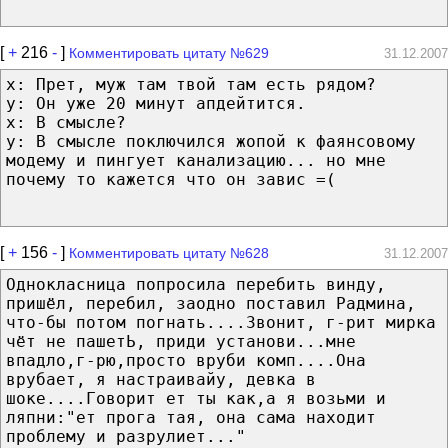
[
+
216
-
]
Комментировать цитату №629
31.12.2007
x: Прет, муж там твой там есть рядом?
y: Он уже 20 минут апдейтится.
x: В смысле?
y: В смысле поключился жопой к фаянсовому
модему и пингует канализацию... но мне
почему то кажется что он завис =(
[
+
156
-
]
Комментировать цитату №628
31.12.2007
Однокласница попросила перебить винду,
пришёл, перебил, заодно поставил Радмина,
что-бы потом погнать....Звонит, г-рит мирка
чёт не пашетЬ, приди установи...мне
впадло,г-рю,просто вруби комп....Она
врубает, я настраивайу, девка в
шоке....Говорит ет ты как,а я возьми и
ляпни:"ет прога тая, она сама находит
проблему и разрулиет..."