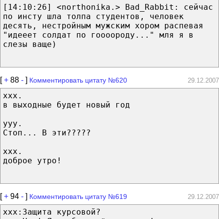
[14:10:26] <northonika.> Bad_Rabbit: сейчас
по инсту шла толпа студентов, человек
десять, нестройным мужским хором распевая
"идееет солдат по гоооороду..." мля я в
слезы ваще)
[
+
88
-
]
Комментировать цитату №620
29.12.2007
xxx.
в выходные будет новый год
yyy.
Стоп... В эти?????
xxx.
доброе утро!
[
+
94
-
]
Комментировать цитату №619
29.12.2007
xxx:Защита курсовой?