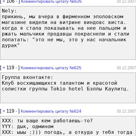
[
+
106
-
]
Комментировать цитату №626
30.12.2007
Nely:
прикинь, мы вчера в фирменном эполовском
магазине видели на витрине виндовс виста.
когда я стала показывать на нее пальцем и
ржать мальчики продавцы покраснели и стали
лопатать: "это не мы, это у нас начальник
дурак"
[
+
119
-
]
Комментировать цитату №625
30.12.2007
Группа вконтакте:
Клуб восхищающихся талантом и красотой
солистки группы Tokio hotel Бэллы Каулитц.
[
+
119
-
]
Комментировать цитату №624
30.12.2007
XXX: ты ваще кем работаешь-то?
YYY: дык, одмином
XXX: ыыы :))) погодь, а откуда у тебя тогда