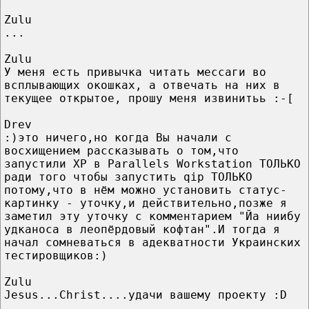
Zulu
...
Zulu
У меня есть привычка читать мессаги во
всплывающих окошках, а отвечать на них в
текущее открытое, прошу меня извинитьь :-[
Drev
:)это ничего,но когда Вы начали с
восхищением рассказывать о том,что
запустили XP в Parallels Workstation ТОЛЬКО
ради того чтобы запустить qip ТОЛЬКО
потому,что в нём можно установить статус-
картинку - уточку,и действительно,позже я
заметил эту уточку с комментарием "Йа ниибу
удканоса в леопёрдовый кофтан".И тогда я
начал сомневаться в адекватности Украинских
тестировщиков:)
Zulu
Jesus...Christ....удачи вашему проекту :D