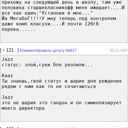
прихожу на следующий день в школу, там уже
половина старшекласникофф меня ижидает....И
все как один:"Установи и мне..."
Йа МегабоГ!!!!У мну теперь под контролем
даже комп класухи....И почти 120гб
порева......
[
+
121
-
]
Комментировать цитату №627
30.12.2007
Jazz
статус: злой,суки бля уволили...
Kaaz
Ты знаешь,твой статус и шарик дня рождения
рядом с ним как то не сочитаються
Jazz
это не шарик это гандон и он символизирует
моего директора