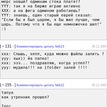
мерс новый? одминам стока платят?
YYY: так я на бирже играю активно
XXX: а на фига одмином работаешь?
YYY: знаешь, один старый еврей сказал:
"Если бы я был царем, я бы жил лучше, чем
царь. Потому что я бы еще немножечко шил!"
:)
[
+
131
-
]
Комментировать цитату №623
30.12.2007
xxx: Слышь, хепл, куда можно файлы залить ?
yyy: хых)) йа папко!
xxx: эээ... поздравляю, когда успел?!
yyy: мудила!!! на ifolder залей !!!!
[
+
155
-
]
Комментировать цитату №622
30.12.2007
tanya
как утренник прошел?
Igor