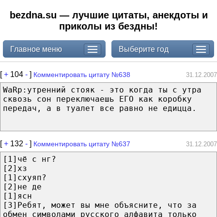
bezdna.su — лучшие цитаты, анекдоты и
приколы из бездны!
Главное меню
Выберите год
[
+
104
-
]
Комментировать цитату №638
31.12.2007
WaRp:утренний стояк - это когда ты с утра
сквозь сон переключаешь ЕГО как коробку
передач, а в туалет все равно не едицца.
[
+
132
-
]
Комментировать цитату №637
31.12.2007
[1]чё с нг?
[2]хз
[1]схуяп?
[2]не де
[1]ясн
[3]Ребят, может вы мне объясните, что за
обмен символами русского алфавита только