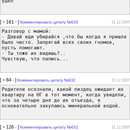
удел
[
+
161
-
]
Комментировать цитату №633
31.12.2007
Разговор с мамой:
- Давай иди убирайся ,что бы когда я пришла
было чисто. Запрягай всех своих гномов,
пусть помогают.
- Ты тоже их видишь?..
Чувствую, что палюсь...
[
+
84
-
]
Комментировать цитату №632
31.12.2007
Родители осознали, какой пиздец ожидает их
квартиру на НГ в тот момент, когда увидели,
что за четыре дня до их отъезда, я
основательно закупаюсь минеральной водой.
[
+
126
-
]
Комментировать цитату №631
31.12.2007