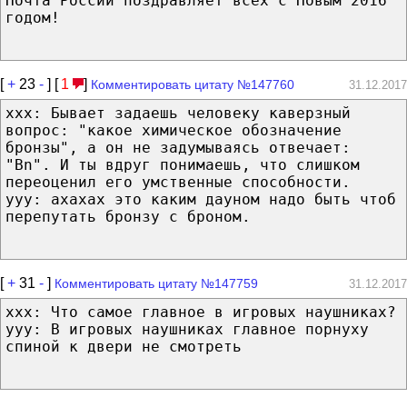
Почта России поздравляет всех с Новым 2016
годом!
[
+
23
-
] [
1
]
Комментировать цитату №147760
31.12.2017
xxx: Бывает задаешь человеку каверзный
вопрос: "какое химическое обозначение
бронзы", а он не задумываясь отвечает:
"Bn". И ты вдруг понимаешь, что слишком
переоценил его умственные способности.
yyy: ахахах это каким дауном надо быть чтоб
перепутать бронзу с броном.
[
+
31
-
]
Комментировать цитату №147759
31.12.2017
xxx: Что самое главное в игровых наушниках?
yyy: В игровых наушниках главное порнуху
спиной к двери не смотреть