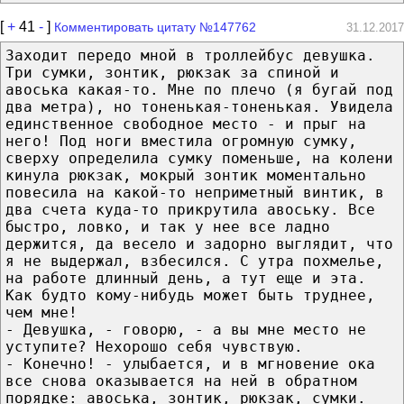
[
+
41
-
]
Комментировать цитату №147762
31.12.2017
Заходит передо мной в троллейбус девушка.
Три сумки, зонтик, рюкзак за спиной и
авоська какая-то. Мне по плечо (я бугай под
два метра), но тоненькая-тоненькая. Увидела
единственное свободное место - и прыг на
него! Под ноги вместила огромную сумку,
сверху определила сумку поменьше, на колени
кинула рюкзак, мокрый зонтик моментально
повесила на какой-то неприметный винтик, в
два счета куда-то прикрутила авоську. Все
быстро, ловко, и так у нее все ладно
держится, да весело и задорно выглядит, что
я не выдержал, взбесился. С утра похмелье,
на работе длинный день, а тут еще и эта.
Как будто кому-нибудь может быть труднее,
чем мне!
- Девушка, - говорю, - а вы мне место не
уступите? Нехорошо себя чувствую.
- Конечно! - улыбается, и в мгновение ока
все снова оказывается на ней в обратном
порядке: авоська, зонтик, рюкзак, сумки.