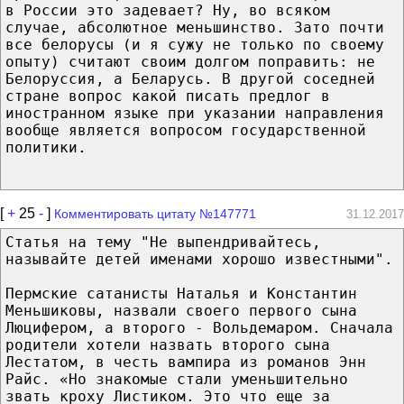
в России это задевает? Ну, во всяком
случае, абсолютное меньшинство. Зато почти
все белорусы (и я сужу не только по своему
опыту) считают своим долгом поправить: не
Белоруссия, а Беларусь. В другой соседней
стране вопрос какой писать предлог в
иностранном языке при указании направления
вообще является вопросом государственной
политики.
[
+
25
-
]
Комментировать цитату №147771
31.12.2017
Статья на тему "Не выпендривайтесь,
называйте детей именами хорошо известными".
Пермские сатанисты Наталья и Константин
Меньшиковы, назвали своего первого сына
Люцифером, а второго - Вольдемаром. Сначала
родители хотели назвать второго сына
Лестатом, в честь вампира из романов Энн
Райс. «Но знакомые стали уменьшительно
звать кроху Листиком. Это что еще за