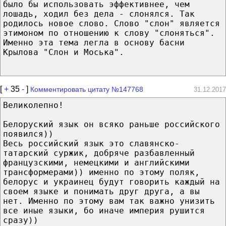
было бы использовать эффективнее, чем
лошадь, ходил без дела - слонялся. Так
родилось новое слово. Слово "слон" является
этимоном по отношению к слову "слоняться".
Именно эта тема легла в основу басни
Крылова "Слон и Моська".
[
+
35
-
]
Комментировать цитату №147768
31.12.2017
Великолепно!
Белоруский язык он всяко раньше российского
появился))
Весь российский язык это славянско-
татарский суржик, добряче разбавленный
французскими, немецкими и английскими
трансформерами)) именно по этому поляк,
белорус и украинец будут говорить каждый на
своем языке и понимать друг друга, а вы
нет. Именно по этому вам так важно унизить
все иные языки, бо иначе империя рушится
сразу))