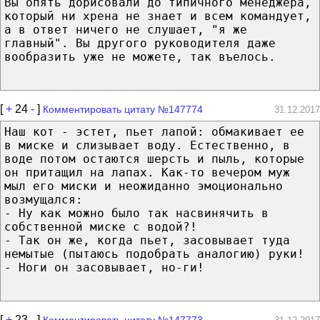
Вы опять дорисовали до типичного менеджера,
который ни хрена не знает и всем командует,
а в ответ ничего не слушает, "я же
главный". Вы другого руководителя даже
вообразить уже не можете, так въелось.
[
+
24
-
]
Комментировать цитату №147774
31.12.2017
Наш кот - эстет, пьет лапой: обмакивает ее
в миске и слизывает воду. Естественно, в
воде потом остаются шерсть и пыль, которые
он притащил на лапах. Как-то вечером муж
мыл его миски и неожиданно эмоционально
возмущался:
- Ну как можно было так насвинячить в
собственной миске с водой?!
- Так он же, когда пьет, засовывает туда
немытые (пытаюсь подобрать аналогию) руки!
- Ноги он засовывает, но-ги!
[
+
23
-
]
Комментировать цитату №147773