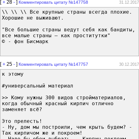
[
+
28
-
]
Комментировать цитату №147758
31.12.2017
\\ \\ \\ Все крупные страны всегда плохие.
Хорошие не выживают.
"Все большие страны ведут себя как бандиты,
все малые страны — как проститутки"
© - фон Бисмарк
[
+
25
-
]
Комментировать цитату №147757
30.12.2017
к этому
#универсальный материал
>> Кому нужны 300 видов стройматериалов,
когда обычный красный кирпич отлично
заменяет всё?
Это прелесть!
- Ну, дом мы построили, чем крыть будем? -
Так кирпичом же и покроем!
- Надо бы обои выбрать. - Кирпич поклеим,