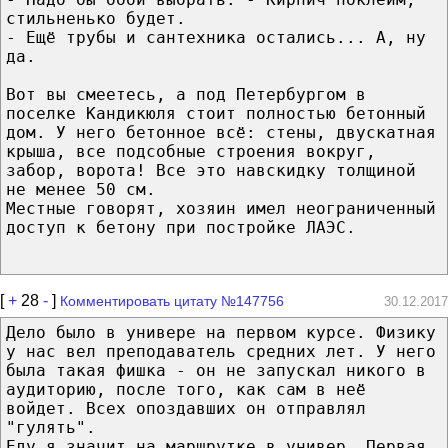
стильненько будет.
- Ещё трубы и сантехника остались... А, ну
да.
Вот вы смеетесь, а под Петербургом в
поселке Кандикюля стоит полностью бетонный
дом. У него бетонное всё: стены, двускатная
крыша, все подсобные строения вокруг,
забор, ворота! Все это навскидку толщиной
не менее 50 см.
Местные говорят, хозяин имел неограниченный
доступ к бетону при постройке ЛАЭС.
[
+
28
-
]
Комментировать цитату №147756
30.12.2017
Дело было в универе на первом курсе. Физику
у нас вел преподаватель средних лет. У него
была такая фишка - он не запускал никого в
аудиторию, после того, как сам в неё
войдет. Всех опоздавших он отправлял
"гулять".
Еду я значит на маршрутке в универ. Первая