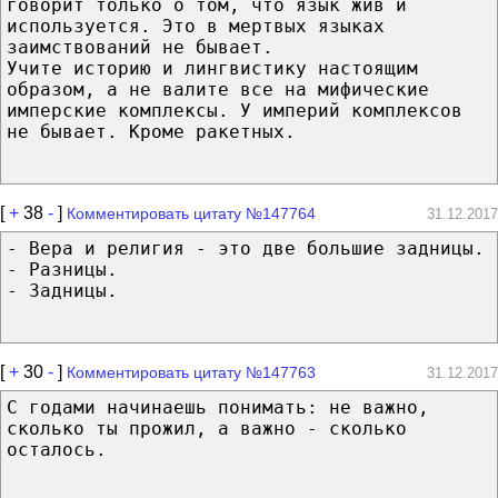
говорит только о том, что язык жив и
используется. Это в мертвых языках
заимствований не бывает.
Учите историю и лингвистику настоящим
образом, а не валите все на мифические
имперские комплексы. У империй комплексов
не бывает. Кроме ракетных.
[
+
38
-
]
Комментировать цитату №147764
31.12.2017
- Вера и религия - это две большие задницы.
- Разницы.
- Задницы.
[
+
30
-
]
Комментировать цитату №147763
31.12.2017
С годами начинаешь понимать: не важно,
сколько ты прожил, а важно - сколько
осталось.