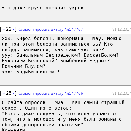
Это даже круче древних укров!
[
+
22
-
]
Комментировать цитату №147767
31.12.2017
xxx: Кифоз болезнь Шейермана - Мау. Можно
ли при этой болезни заниматься ББ? Кто
нибудь занимался, как самочувствие?
yyy: Банальным Беспределом? БаскетБолом?
Буханием Беленькой? Бомбёжкой Бедных?
Больным Блудом?
xxx: БодиБилдингом!!
[
+
25
-
]
Комментировать цитату №147766
31.12.2017
С сайта опросов. Тема - ваш самый страшный
секрет. Один из ответов:
"Боюсь даже подумать, что жена узнает о
том, что в молодости у меня были романы с
обоими двоюродными братьями".
Комменты: