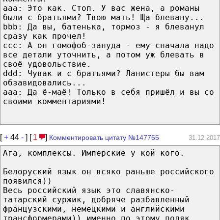
ааа: Это как. Стоп. У вас жена, а романы
были с братьями? Твою мать! Ща блевану...
bbb: Да вы, батенька, тормоз - я блеванул
сразу как прочел!
ccc: А он гомофоб-зануда - ему сначала надо
все детали уточнить, а потом уж блевать в
своё удовольствие.
ddd: Чувак и с братьями? Ланистеры бы вам
обзавидовались...
ааа: Да ё-маё! Только в себя пришёл и вы со
своими комментариями!
[
+
44
-
] [
1
]
Комментировать цитату №147765
31.12.2017
Ага, комплексы. Имперские у кой кого.
Белоруский язык он всяко раньше российского
появился))
Весь российский язык это славянско-
татарский суржик, добряче разбавленный
французскими, немецкими и английскими
трансформерами)) именно по этому поляк,