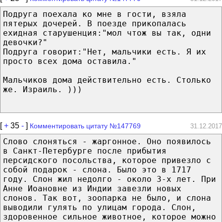
Подруга поехала ко мне в гости, взяла
пятерых дочерей. В поезде прикопалась
ехидная старушенция:"мол чтож вы так, одни
девочки?"
Подруга говорит:"Нет, мальчики есть. Я их
просто всех дома оставила."
Мальчиков дома действительно есть. Столько
же. Израиль. )))
[
+
35
-
]
Комментировать цитату №147769
31.12.2017
Слово слоняться - жаргонное. Оно появилось
в Санкт-Петербурге после прибытия
персидского посольства, которое привезло с
собой подарок - слона. Было это в 1717
году. Слон жил недолго - около 3-х лет. При
Анне Иоановне из Индии завезли новых
слонов. Так вот, зоопарка не было, и слона
выводили гулять по улицам города. Слон,
здоровенное сильное животное, которое можно