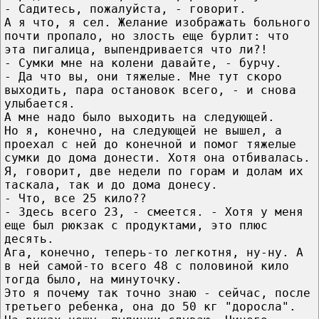
- Садитесь, пожалуйста, - говорит.
А я что, я сел. Желание изображать больного
почти пропало, но злость еще бурлит: что
эта пигалица, выпендривается что ли?!
- Сумки мне на колени давайте, - бурчу.
- Да что вы, они тяжелые. Мне тут скоро
выходить, пара остановок всего, - и снова
улыбается.
А мне надо было выходить на следующей.
Но я, конечно, на следующей не вышел, а
проехал с ней до конечной и помог тяжелые
сумки до дома донести. Хотя она отбивалась.
Я, говорит, две недели по горам и долам их
таскала, так и до дома донесу.
- Что, все 25 кило??
- Здесь всего 23, - смеется. - Хотя у меня
еще был рюкзак с продуктами, это плюс
десять.
Ага, конечно, теперь-то легкотня, ну-ну. А
в ней самой-то всего 48 с половиной кило
тогда было, на минуточку.
Это я почему так точно знаю - сейчас, после
третьего ребенка, она до 50 кг "доросла".