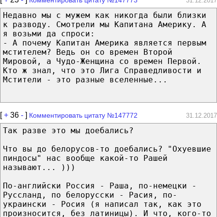
31.12.2017
Недавно мы с мужем как никогда были близки
к разводу. Смотрели мы Капитана Америку. А
я возьми да спроси:
- А почему Капитан Америка является первым
мстителем? Ведь он со времен Второй
Мировой, а Чудо-Женщина со времен Первой.
Кто ж знал, что это Лига Справедливости и
Мстители - это разные вселенные...
[
+
36
-
]
Комментировать цитату №147772
31.12.2017
Так разве это мы доебались?
Что вы до белорусов-то доебались? "Охуевшие
пиндосы" нас вообще какой-то Рашей
называют... )))
По-английски Россия - Раша, по-немецки -
Руссланд, по белорусски - Расия, по-
украински - Росия (я написал так, как это
произносится, без латиницы). И что, кого-то