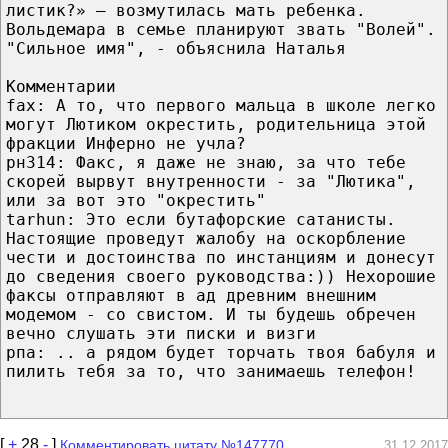
листик?» — возмутилась мать ребенка.
Вольдемара в семье планируют звать "Волей".
"Сильное имя", - объяснила Наталья
Комментарии
fax: А то, что первого мальца в школе легко
могут Лютиком окрестить, родительница этой
фракции Инферно не учла?
рн314: Факс, я даже не знаю, за что тебе
скорей вырвут внутренности - за "Лютика",
или за вот это "окрестить"
tarhun: Это если бутафорские сатанисты.
Настоящие проведут жалобу на оскорбление
чести и достоинства по инстанциям и донесут
до сведения своего руководства:)) Нехорошие
факсы отправляют в ад древним внешним
модемом - со свистом. И ты будешь обречен
вечно слушать эти писки и визги
рпа: .. а рядом будет торчать твоя бабуля и
пилить тебя за то, что занимаешь телефон!
[
+
28
-
]
Комментировать цитату №147770
31.12.2017