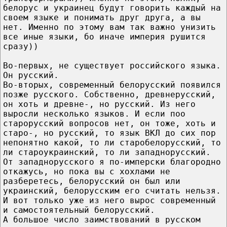
белорус и украинец будут говорить каждый на
своем языке и понимать друг друга, а вы
нет. Именно по этому вам так важно унизить
все иные языки, бо иначе империя рушится
сразу))
Во-первых, не существует российского языка.
Он русский.
Во-вторых, современный белорусский появился
позже русского. Собственно, древнерусский,
он хоть и древне-, но русский. Из него
выросли несколько языков. И если поо
старорусский вопросов нет, он тоже, хоть и
старо-, но русский, то язык ВКЛ до сих пор
непонятно какой, то ли старобелорусский, то
ли староукраинский, то ли западнорусский.
От западнорусского я по-имперски благородно
откажусь, но пока вы с хохлами не
разберетесь, белорусский он был или
украинский, белорусским его считать нельзя.
И вот только уже из него вырос современный
и самостоятельный белорусский.
А большое число заимствований в русском