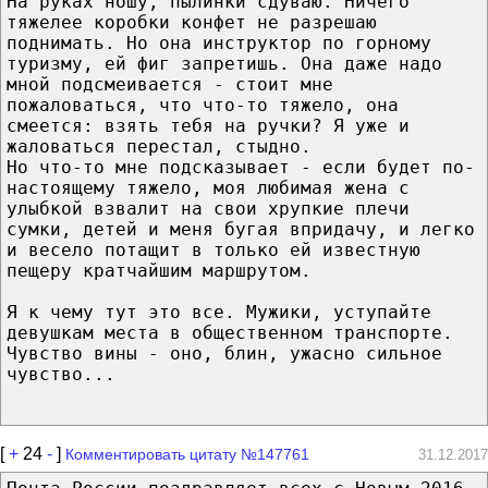
На руках ношу, пылинки сдуваю. Ничего
тяжелее коробки конфет не разрешаю
поднимать. Но она инструктор по горному
туризму, ей фиг запретишь. Она даже надо
мной подсмеивается - стоит мне
пожаловаться, что что-то тяжело, она
смеется: взять тебя на ручки? Я уже и
жаловаться перестал, стыдно.
Но что-то мне подсказывает - если будет по-
настоящему тяжело, моя любимая жена с
улыбкой взвалит на свои хрупкие плечи
сумки, детей и меня бугая впридачу, и легко
и весело потащит в только ей известную
пещеру кратчайшим маршрутом.
Я к чему тут это все. Мужики, уступайте
девушкам места в общественном транспорте.
Чувство вины - оно, блин, ужасно сильное
чувство...
[
+
24
-
]
Комментировать цитату №147761
31.12.2017