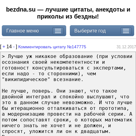
bezdna.su — лучшие цитаты, анекдоты и
приколы из бездны!
Главное меню
Выберите год
[
+
14
-
]
Комментировать цитату №147775
31.12.2017
> Лучше уж никакое образование (при условии
осознания своей некомпетентности и
готовност консультироваться с экспертами,
если надо - то сторонними), чем
"википидическое" всезнание.
Не лучше, поверь. Они знают, что такое
двойной интеграл и спокойно выслушают, что
это в данном случае невозможно. И что лучше
бы итерационно отталкиваться от прототипа,
а модернизацию провести на рабочей серии. А
потом сопоставят сроки, о которых математик
ничего знать не хочет и не должен, и
спросят, уложится ли он к двадцатым.