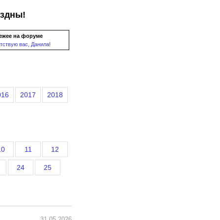
ездны!
ежее на форуме
тствую вас, Данила!
016
2017
2018
10
11
12
24
25
31.05.2026