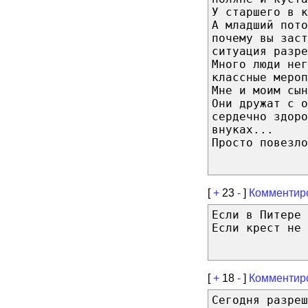
У старшего в к
А младший пото
почему вы заст
ситуация разре
Много люди нег
классные мероп
Мне и моим сын
Они дружат с о
сердечно здоро
внуках...
Просто повезло
[
+
23
-
]
Комментир
Если в Питере
Если крест не 
[
+
18
-
]
Комментир
Сегодня разреш