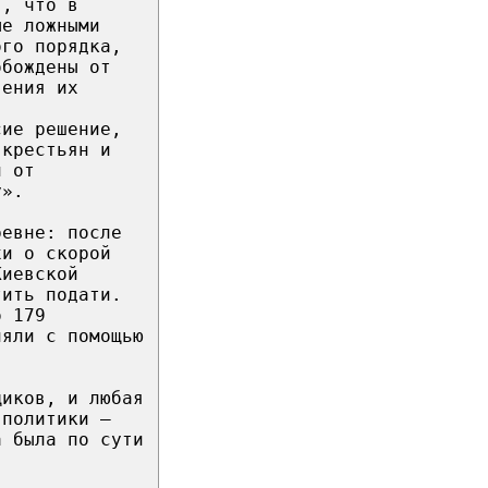
я, что в
ые ложными
ого порядка,
обождены от
вения их
сие решение,
 крестьян и
и от
у».
ревне: после
хи о скорой
Киевской
тить подати.
о 179
ляли с помощью
щиков, и любая
 политики —
а была по сути