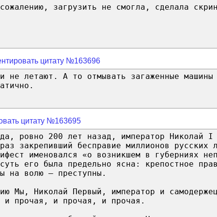
сожалению, загрузить не смогла, сделала скри
нтировать цитату №163696
и не летают. А то отмывать загаженные машины
атично.
овать цитату №163695
да, ровно 200 лет назад, император Николай I
раз закрепивший бесправие миллионов русских 
ифест именовался «о возникшем в губерниях не
 суть его была предельно ясна: крепостное пра
ы на волю — преступны.
ию Мы, Николай Первый, император и самодерже
 и прочая, и прочая, и прочая.