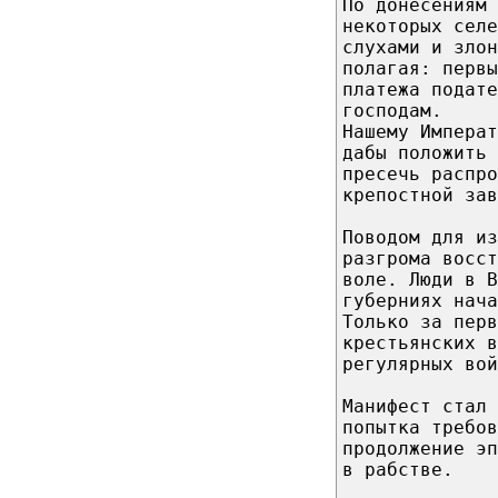
По донесениям 
некоторых селе
слухами и злон
полагая: первы
платежа подате
господам.
Нашему Императ
дабы положить 
пресечь распро
крепостной зав
Поводом для из
разгрома восст
воле. Люди в В
губерниях нача
Только за перв
крестьянских в
регулярных вой
Манифест стал 
попытка требов
продолжение эп
в рабстве.