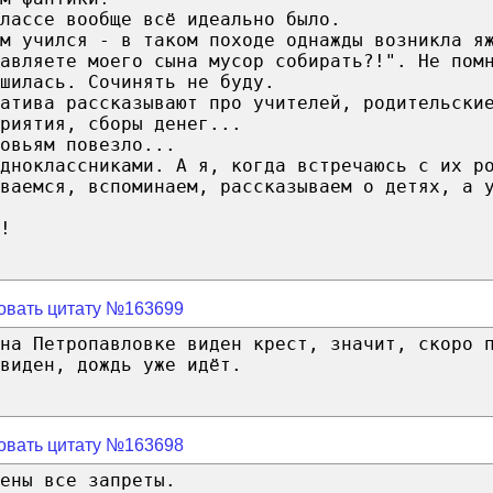
лассе вообще всё идеально было.
м учился - в таком походе однажды возникла я
авляете моего сына мусор собирать?!". Не пом
шилась. Сочинять не буду.
атива рассказывают про учителей, родительски
риятия, сборы денег...
овьям повезло...
дноклассниками. А я, когда встречаюсь с их р
ваемся, вспоминаем, рассказываем о детях, а 
!
овать цитату №163699
 на Петропавловке виден крест, значит, скоро 
виден, дождь уже идёт.
овать цитату №163698
ены все запреты.