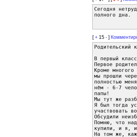
Сегодня нетруд
полного дна.
[
+
15
-
]
Комментир
Родительский к
В первый класс
Первое родител
Кроме многого
мы прошли чере
полностью меня
нём - 6-7 чело
папы!
Мы тут же разб
Я был тогда ус
участвовать во
Обсудили неизб
Помню, что над
купили, и я, и
На том же, каж