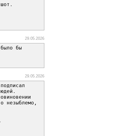
ншот.
29.05.2026
 было бы
29.05.2026
 подписал
людей.
повиновении
во незыблемо,
ц