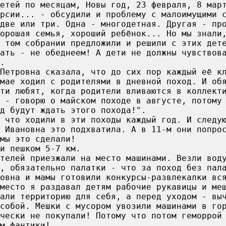
етей по месяцам, Новы год, 23 февраля, 8 мар
рсии... - обсудили и проблему с малоимущими 
две или три. Одна - многодетная. Другая - пр
орошая семья, хороший ребёнок... Но мы знали
 том собрании предложили и решили с этих дет
ать - не обеднеем! А дети не должны чувствов
.
Петровна сказала, что до сих пор каждый её к
мае ходил с родителями в дневной поход. И об
ти любят, когда родители вливаются в коллект
 - говорю о майском походе в августе, потому
д будут ждать этого похода!".
 что ходили в эти походы каждый год. И следу
 Ивановна это подхватила. А в 11-м они попро
мы это сделали!
и пешком 5-7 км.
телей приезжали на место машинами. Везли вод
, обязательно палатки - что за поход без пал
овна и мамы готовили конкурсы-развлекалки вс
место я раздавал детям рабочие рукавицы и ме
али территорию для себя, а перед уходом - вы
собой. Мешки с мусором увозили машинами в го
чески не покупали! Потому что потом геморрой
м фантики!