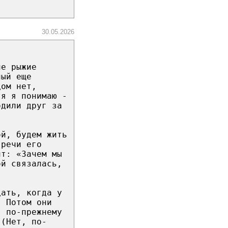
30.05.2026
ие рыжие
лый еще
дом нет,
тя я понимаю -
одили друг за
ой, будем жить
 речи его
ит: «Зачем мы
ой связалась,
дать, когда у
. Потом они
, по-прежнему
.(Нет, по-