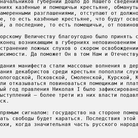
начальников губерний дошло до Нашего сведени
ниях казённые и помещичьи крестьяне, обманут
амеренными разглашениями, отступают от должн
е, то есть казённые крестьяне, что будут осв
й, а последние, то есть помещичьи, от повино
орскому Величеству благоугодно было принять 
конец возникающим в губерниях неповиновениям
странение ложных слухов о скором освобождени
исимости. Да поможет Он в том Нам и Отечеств
дания манифеста стали массовые волнения в де
ания декабристов среди крестьян поползли слу
ологодской, Псковской, Смоленской, Курской, 
ли отказываться повиноваться помещикам и пла
ый год правления Николая I было зафиксирован
ыступлений — более трети из них власти подав
ск.
прямым сигналом: государство на стороне поме
ать свободы будет караться. Последствия этой
охи, когда значительная часть русского народ