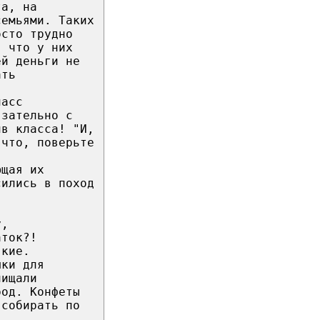
та, на
семьями. Таких
осто трудно
, что у них
ей деньги не
ать
ласс
язательно с
ив класса! "И,
 что, поверьте
ющая их
сились в поход
у,
аток?!
якие.
шки для
чищали
род. Конфеты
 собирать по