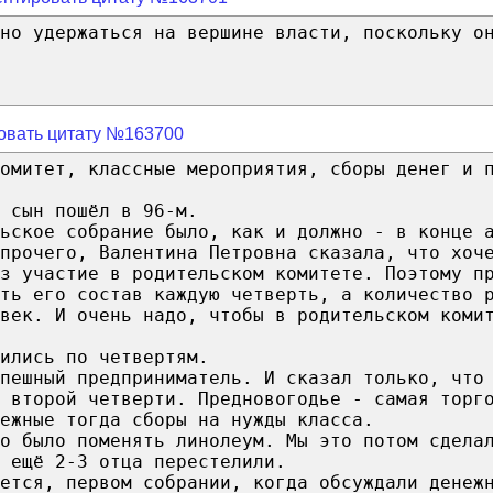
но удержаться на вершине власти, поскольку о
овать цитату №163700
омитет, классные мероприятия, сборы денег и 
 сын пошёл в 96-м.
ьское собрание было, как и должно - в конце 
 прочего, Валентина Петровна сказала, что хоч
з участие в родительском комитете. Поэтому п
ть его состав каждую четверть, а количество 
век. И очень надо, чтобы в родительском коми
ились по четвертям.
пешный предприниматель. И сказал только, что
 второй четверти. Предновогодье - самая торг
ежные тогда сборы на нужды класса.
о было поменять линолеум. Мы это потом сдела
 ещё 2-3 отца перестелили.
ется, первом собрании, когда обсуждали денеж