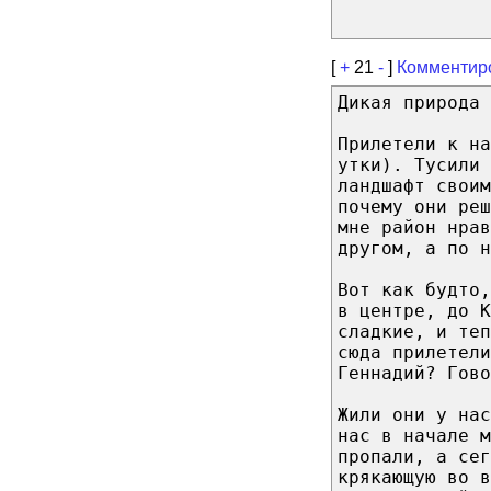
[
+
21
-
]
Комментир
Дикая природа 
Прилетели к на
утки). Тусили 
ландшафт своим
почему они реш
мне район нра
другом, а по н
Вот как будто,
в центре, до К
сладкие, и те
сюда прилетел
Геннадий? Гово
Жили они у на
нас в начале м
пропали, а се
крякающую во в