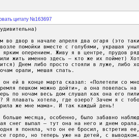
овать цитату №163697
удивительна)
м во двор в начале апреля два огаря (это так
возле помойки вместе с голубями, украшая уны
 ярким оперением. Живу я в центре, прудов ря
или жить именно здесь – кто же их поймет) Хо
вится) Днем либо просто стояли в луже, либо х
очам орали, мешая спать.
 он ей в конце марта сказал: «Полетели со мн
ремля пешком можно дойти», а она повелась на
перь по ночам весь дом слушал как она его пил
и? Я плавать хотела, где озеро? Зачем я с тоб
рила же мне мама». И так каждый день!
с больше месяца, особенно, было забавно наблю
ая снег выпал – тут она на него и днем орала
годня я поняла, что он ее бросил, встретив ее
се горло, но теперь уже на детей, с выводком