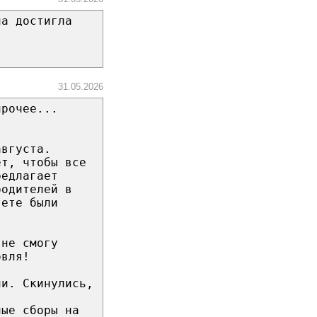
на достигла
31.05.2026
прочее...
августа.
ет, чтобы все
редлагает
родителей в
тете были
 не смогу
овля!
ли. Скинулись,
ные сборы на