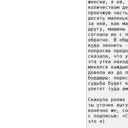
женски, я ей, 
количеством де
проезжую часть
десять маленьк
за ней, как ма
другу, машины 
согнала их с п
обратно. В общ
куда звонить -
попросив предо
сказала, что у
эта утка наход
менялся каждые
довела их до 
бордюры: перес
судьба будет к
улетят туда вм
Скинула ролик
ты уточек выгу
конечно же, с
с подписью: «
это я)