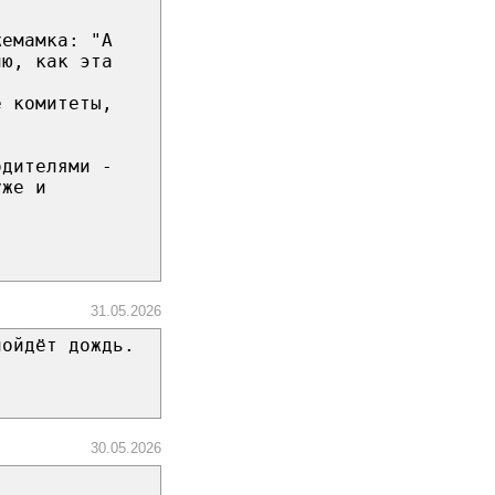
жемамка: "А
ню, как эта
е комитеты,
одителями -
уже и
31.05.2026
пойдёт дождь.
30.05.2026