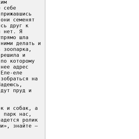
ким
е себе
 прижавшись
 они семенят
ись друг к
и нет. Я
упрямо шла
 ними делать и
з зоопарка,
 решила и
 по которому
 нее адрес
 Еле-еле
взобраться на
Надеюсь,
йдут пруд и
ек и собак, а
в парк нас,
падется ролик
ми», знайте –