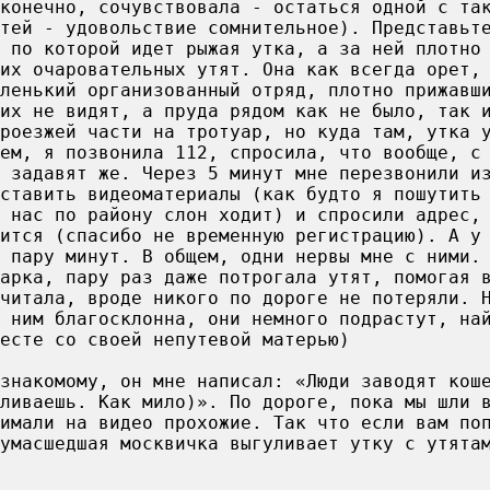
конечно, сочувствовала - остаться одной с та
тей - удовольствие сомнительное). Представьт
 по которой идет рыжая утка, а за ней плотно
их очаровательных утят. Она как всегда орет,
ленький организованный отряд, плотно прижавш
их не видят, а пруда рядом как не было, так 
роезжей части на тротуар, но куда там, утка 
ем, я позвонила 112, спросила, что вообще, с
 задавят же. Через 5 минут мне перезвонили и
ставить видеоматериалы (как будто я пошутить
 нас по району слон ходит) и спросили адрес,
ится (спасибо не временную регистрацию). А у
 пару минут. В общем, одни нервы мне с ними.
парка, пару раз даже потрогала утят, помогая 
читала, вроде никого по дороге не потеряли. 
 ним благосклонна, они немного подрастут, на
есте со своей непутевой матерью)
 знакомому, он мне написал: «Люди заводят кош
ливаешь. Как мило)». По дороге, пока мы шли 
нимали на видео прохожие. Так что если вам по
Сумасшедшая москвичка выгуливает утку с утята