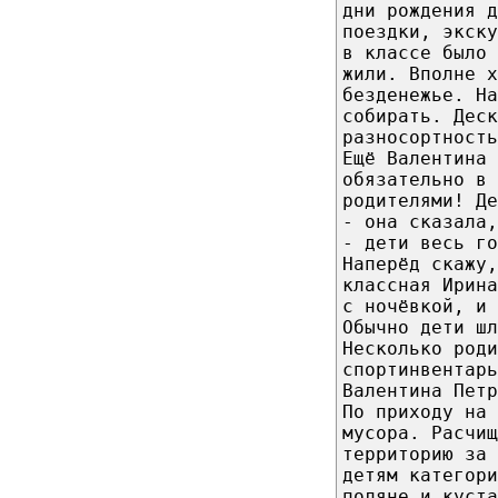
дни рождения д
поездки, экску
в классе было 
жили. Вполне х
безденежье. На
собирать. Деск
разносортность
Ещё Валентина 
обязательно в 
родителями! Де
- она сказала,
- дети весь го
Наперёд скажу,
классная Ирина
с ночёвкой, и 
Обычно дети шл
Несколько роди
спортинвентарь
Валентина Петр
По приходу на 
мусора. Расчищ
территорию за 
детям категори
поляне и куста