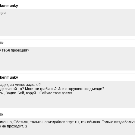
nkenmunky
ция
ik
у тебя проекция?
nkenmunky
Вадик, за живое задело?
дил чегой-то? Могилки грабишь? Или старушек в подъезде?
сы, Вадик. Бей, воруй... Сейчас твое время
ik
именно, Обезьян, только напиздаболил тут ты, как обычно. Только пиздабольс
 не проходит. ;)