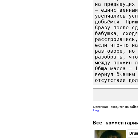
на предыдущих 
— единственный
увенчались усп
добьёмся. Приш
Сразу после сд
бабушка, сход
расстроившись,
если что-то на
разговоре, но 
разобрать, что
между пружин л
Обща масса — 
вернул бывшим 
отсутствии дол
Оригинал находится на сайт
Eng
Все комментари
Dru