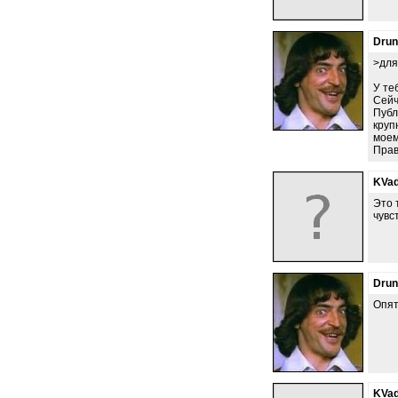
Dru
>для
У те
Сейч
Публ
круп
моем
Прав
KVad
Это 
чувст
Dru
Опят
KVad