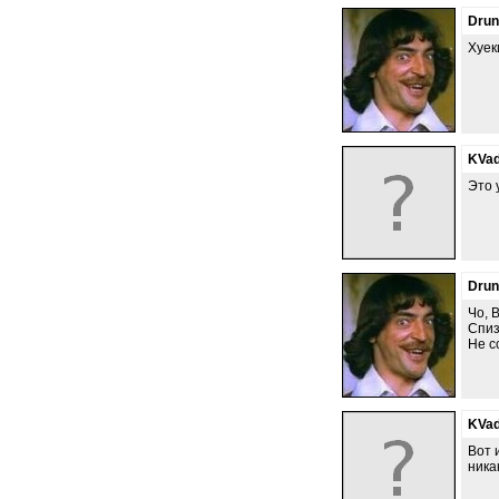
Dru
Хуек
KVad
Это 
Dru
Чо, 
Спиз
Не с
KVad
Вот 
никак