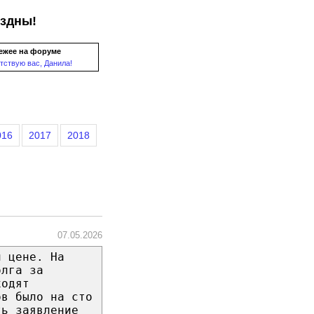
ездны!
ежее на форуме
тствую вас, Данила!
016
2017
2018
07.05.2026
й цене. На
олга за
ходят
ов было на сто
ть заявление