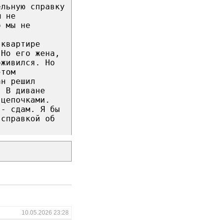
ельную справку
м не
о мы не
 квартире
 Но его жена,
оживился. Но
этом
ан решил
. В диване
 цепочками.
 - сдам. Я бы
 справкой об
10.05.2026 23:28