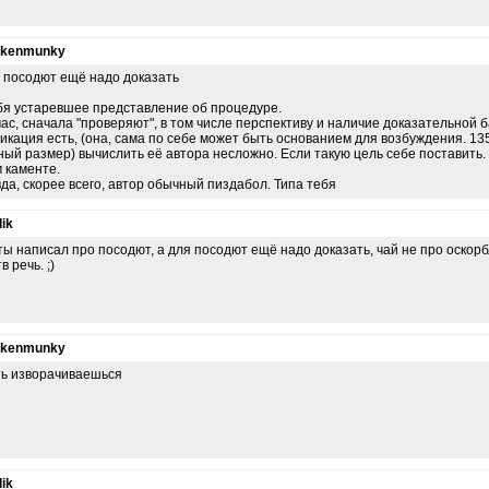
nkenmunky
 посодют ещё надо доказать
бя устаревшее представление об процедуре.
ас, сначала "проверяют", в том числе перспективу и наличие доказательной б
икация есть, (она, сама по себе может быть основанием для возбуждения. 13
ный размер) вычислить её автора несложно. Если такую цель себе поставить. Т
 каменте.
да, скорее всего, автор обычный пиздабол. Типа тебя
ik
ты написал про посодют, а для посодют ещё надо доказать, чай не про оскор
в речь. ;)
nkenmunky
ь изворачиваешься
ik