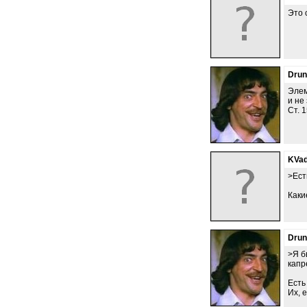
Это 
Dru
Элем
и не
Ст. 
KVad
>Ест
Каки
Dru
>Я б
капр
Есть
Их, 