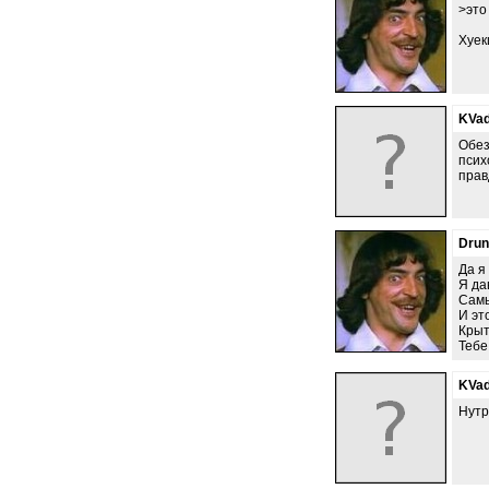
>это
Хуек
KVad
Обез
псих
прав
Dru
Да я
Я да
Самы
И эт
Крыт
Тебе
KVad
Нутр