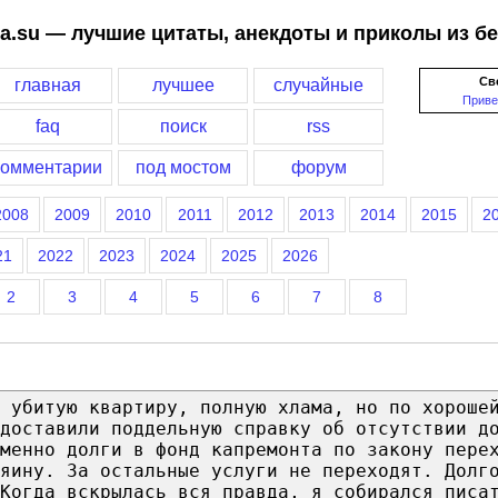
a.su — лучшие цитаты, анекдоты и приколы из б
Св
главная
лучшее
случайные
Приве
faq
поиск
rss
комментарии
под мостом
форум
2008
2009
2010
2011
2012
2013
2014
2015
2
21
2022
2023
2024
2025
2026
2
3
4
5
6
7
8
 убитую квартиру, полную хлама, но по хороше
доставили поддельную справку об отсутствии д
менно долги в фонд капремонта по закону пере
яину. За остальные услуги не переходят. Долг
Когда вскрылась вся правда, я собирался писа