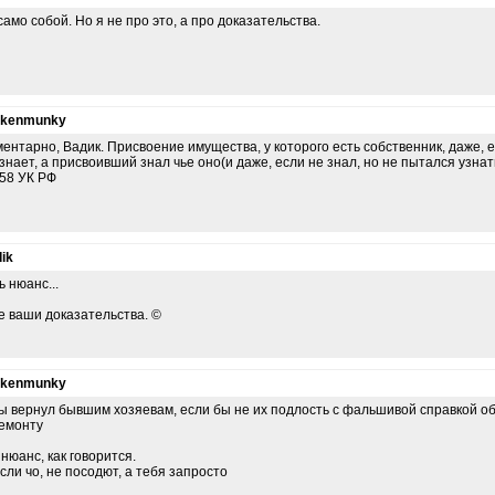
само собой. Но я не про это, а про доказательства.
nkenmunky
ентарно, Вадик. Присвоение имущества, у которого есть собственник, даже, е
 знает, а присвоивший знал чье оно(и даже, если не знал, но не пытался узнат
158 УК РФ
ik
ь нюанс...
е ваши доказательства. ©
nkenmunky
ы вернул бывшим хозяевам, если бы не их подлость с фальшивой справкой об
емонту
 нюанс, как говорится.
если чо, не посодют, а тебя запросто