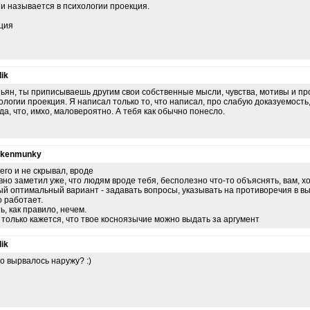
 и называется в психологии проекция.
ция
ik
ьян, ты приписываешь другим свои собственные мысли, чувства, мотивы и про
ологии проекция. Я написал только то, что написал, про слабую доказуемост
да, что, имхо, маловероятно. А тебя как обычно понесло.
nkenmunky
 его и не скрывал, вроде
вно заметил уже, что людям вроде тебя, бесполезно что-то объяснять, вам, хот
й оптимальный вариант - задавать вопросы, указывать на противоречия в в
о работает.
ь, как правило, нечем.
 только кажется, что твое косноязычие можно выдать за аргумент
ik
о вырвалось наружу? :)