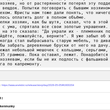
хозяев, но от растерянности потерял эту подд
 вещдок. Попытки поговорить с бывшим хозяино
ехом. Юристы нам тоже дали понять, что ничег
лось оплатить долг в полном объёме.
елки хозяин, как бы шутя, сказал, что в этой
я с ума, спрятала все свои золотые украшения.
 на это сказала: "Да украли их - племянник п
йдёте, пожалуйста, верните". Я уже забыл об 
когда стал выбрасывать старую мебель, то див
бы забрать деревянные бруски от него на дачу
ежал небольшой мешочек с кольцами, серьгами,
135 граммов. Пока оставил, лежит. Понадобится
хозяевам, если бы не их подлость с фальшивой
га по капремонту.
е:
https://www.anekdot.ru/release/story/day/2026-05-05/#1600204
и:
nkenmunky