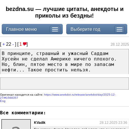
bezdna.su — лучшие цитаты, анекдоты и
приколы из бездны!
Главное меню
Выберите год
[
+
22
-
] [
1
]
28.12.2025
В принципе, страшный и ужасный Саддам
Хусейн не сделал Америке ничего плохого.
Но, блин, пятое место в мире по запасам
нефти... Такое простить нельзя.
Оригинал находится на сайте:
https://www.anekdot.ru/release/anekdot/day/2025-12-
27/#1568357
Eng
Все комментарии:
KVadik
28.12.2025 23:36