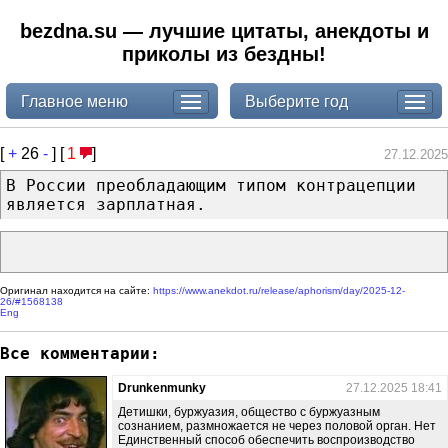
bezdna.su — лучшие цитаты, анекдоты и
приколы из бездны!
Главное меню
Выберите год
[
+
26
-
] [
1
]
27.12.2025
В России преобладающим типом контрацепции
является зарплатная.
Оригинал находится на сайте:
https://www.anekdot.ru/release/aphorism/day/2025-12-
26/#1568138
Eng
Все комментарии:
Drunkenmunky
27.12.2025 18:41
Детишки, буржуазия, общество с буржуазным
сознанием, размножается не через половой орган. Нет
Единственный способ обеспечить воспроизводство