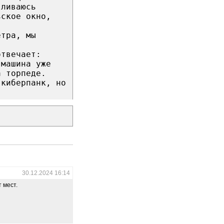
вливаюсь
ьское окно,
етра, мы
отвечает:
 машина уже
а торпеде.
 киберпанк, но
30.12.2024 16:14
 мест.