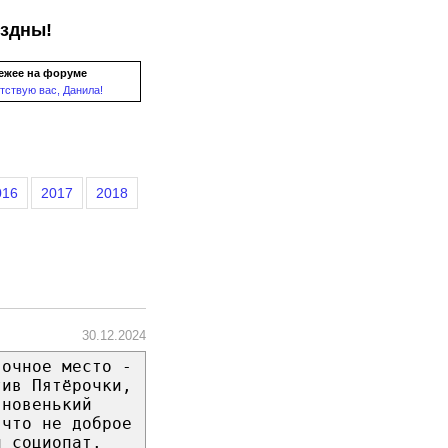
ездны!
ежее на форуме
тствую вас, Данила!
016
2017
2018
30.12.2024
вочное место -
тив Пятёрочки,
 новенький
 что не доброе
й социопат.