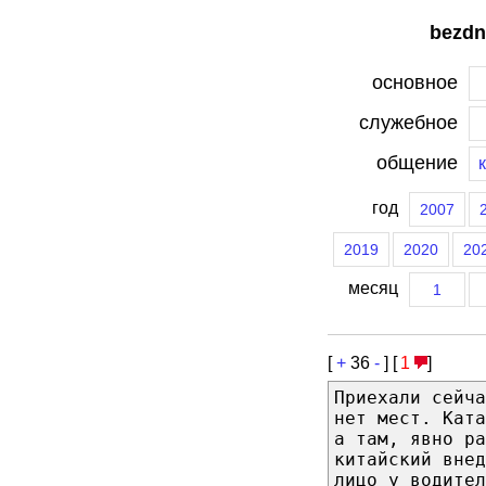
bezdn
основное
служебное
общение
год
2007
2019
2020
20
месяц
1
[
+
36
-
] [
1
]
Приехали сейча
нет мест. Ката
а там, явно ра
китайский внед
лицо у водител