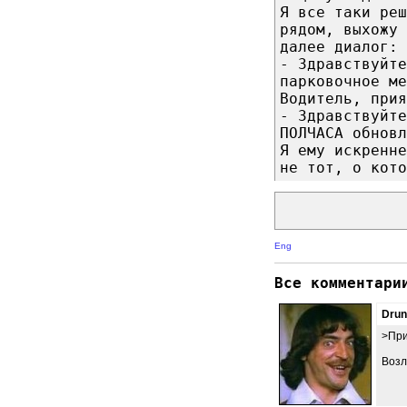
Я все таки реш
рядом, выхожу 
далее диалог:
- Здравствуйте
парковочное ме
Водитель, прия
- Здравствуйте
ПОЛЧАСА обновл
Я ему искренне
не тот, о кото
Eng
Все комментари
Dru
>При
Возл