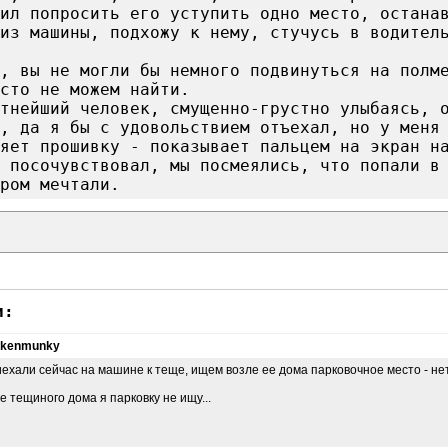
ил попросить его уступить одно место, остана
из машины, подхожу к нему, стучусь в водител
, вы не могли бы немного подвинуться на полм
сто не можем найти.
тнейший человек, смущенно-грустно улыбаясь, 
, да я бы с удовольствием отъехал, но у меня
яет прошивку - показывает пальцем на экран н
 посочувствовал, мы посмеялись, что попали в
ром мечтали.
и:
nkenmunky
ехали сейчас на машине к теще, ищем возле ее дома парковочное место - нет
е тещиного дома я парковку не ищу...