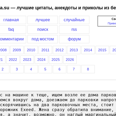
a.su — лучшие цитаты, анекдоты и приколы из б
Св
главная
лучшее
случайные
Приве
faq
поиск
rss
комментарии
под мостом
форум
2008
2009
2010
2011
2012
2013
2014
2015
2
21
2022
2023
2024
2025
2026
2
3
4
5
6
7
8
с на машине к теще, ищем возле ее дома парко
емся вокруг дома, доезжаем до парковки напро
скорячившись на два парковочных места, стоит
орожник Exeed. Жена сразу обратила внимание,
я, а значит, возможно, он наглый маргинальны