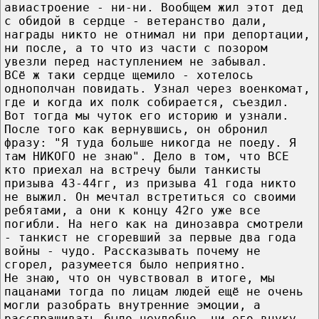
авиастроение - ни-ни. Вообщем жил этот дед
с обидой в сердце - ветеранство дали,
награды никто не отнимал ни при депортации,
ни после, а то что из части с позором
увезли перед наступлением не забывал.
ВСё ж таки сердце щемило - хотелось
однополчан повидать. Узнал через военкомат,
где и когда их полк собирается, съездил.
Вот тогда мы чуток его историю и узнали.
После того как вернувшись, он обронил
фразу: "Я туда больше никогда не поеду. Я
там НИКОГО не знаю". Дело в том, что ВСЕ
кто приехал на встречу были танкисты
призыва 43-44гг, из призыва 41 года никто
не выжил. Он мечтал встретиться со своими
ребятами, а они к концу 42го уже все
погибли. На него как на динозавра смотрели
- танкист не сгоревший за первые два года
войны - чудо. Рассказывать почему не
сгорел, разумеется было неприятно.
Не знаю, что он чувствовал в итоге, мы
пацанами тогда по лицам людей ещё не очень
могли разобрать внутренние эмоции, а
расспрашивать было неудобно, ни его внуку,