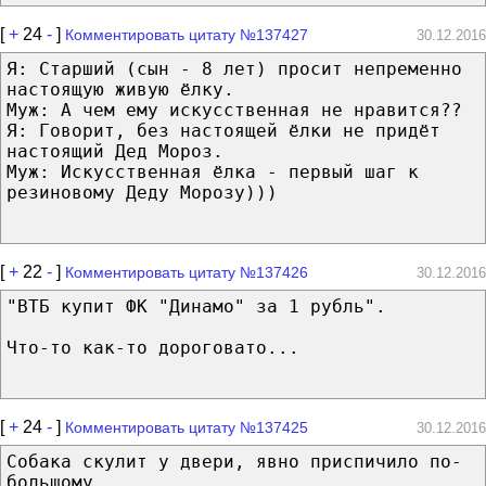
[
+
24
-
]
Комментировать цитату №137427
30.12.2016
Я: Старший (сын - 8 лет) просит непременно
настоящую живую ёлку.
Муж: А чем ему искусственная не нравится??
Я: Говорит, без настоящей ёлки не придёт
настоящий Дед Мороз.
Муж: Искусственная ёлка - первый шаг к
резиновому Деду Морозу)))
[
+
22
-
]
Комментировать цитату №137426
30.12.2016
"ВТБ купит ФК "Динамо" за 1 рубль".
Что-то как-то дороговато...
[
+
24
-
]
Комментировать цитату №137425
30.12.2016
Собака скулит у двери, явно приспичило по-
большому...