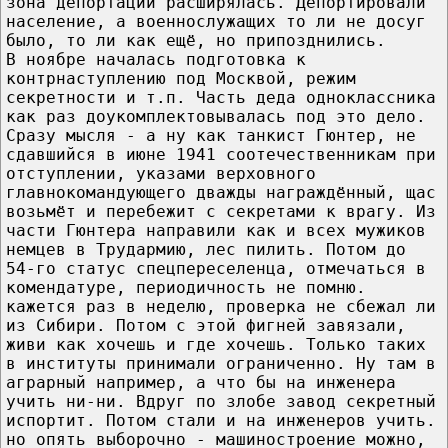
зона депортации расширялась. Депортировали
население, а военнослужащих то ли не досуг
было, то ли как ещё, но припозднились.
В ноябре началась подготовка к
контрнаступлению под Москвой, режим
секретности и т.п. Часть деда одноклассника
как раз доукомплектовывалась под это дело.
Сразу мысля - а ну как танкист Гюнтер, не
сдавшийся в июне 1941 соотечественникам при
отступлении, указами верховного
главнокомандующего дважды награждённый, щас
возьмёт и перебежит с секретами к врагу. Из
части Гюнтера направили как и всех мужиков
немцев в Трудармию, лес пилить. Потом до
54-го статус спецпереселенца, отмечаться в
комендатуре, периодичность не помню.
кажется раз в неделю, проверка не сбежал ли
из Сибири. Потом с этой фигней завязали,
живи как хочешь и где хочешь. Только таких
в институты принимали ограниченно. Ну там в
аграрный например, а что бы на инженера
учить ни-ни. Вдруг по злобе завод секретный
испортит. Потом стали и на инженеров учить.
но опять выборочно - машиностроение можно,