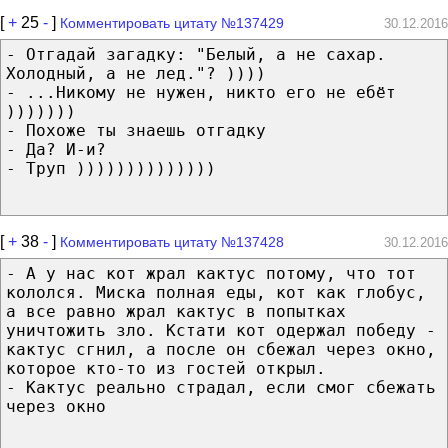
[
+
25
-
]
Комментировать цитату №137429
30.12.2016
- Отгадай загадку: "Белый, а не сахар.
Холодный, а не лед."? ))))
- ...Никому не нужен, никто его не ебёт
)))))))
- Похоже ты знаешь отгадку
- Да? И-и?
- Труп ))))))))))))))
[
+
38
-
]
Комментировать цитату №137428
30.12.2016
- А у нас кот жрал кактус потому, что тот
кололся. Миска полная еды, кот как глобус,
а все равно жрал кактус в попытках
уничтожить зло. Кстати кот одержал победу -
кактус сгнил, а после он сбежал через окно,
которое кто-то из гостей открыл.
- Кактус реально страдал, если смог сбежать
через окно