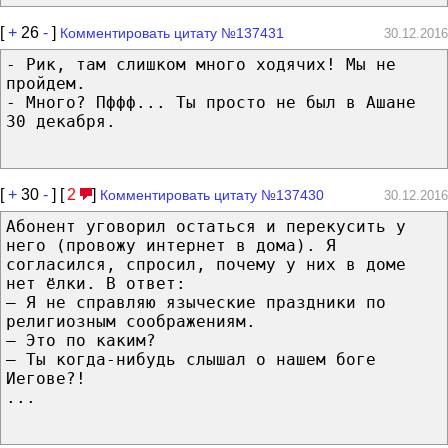
[
+
26
-
]
Комментировать цитату №137431
30.12.2016
- Рик, там слишком много ходячих! Мы не
пройдем.
- Много? Пффф... Ты просто не был в Ашане
30 декабря.
[
+
30
-
] [
2
]
Комментировать цитату №137430
30.12.2016
Абонент уговорил остаться и перекусить у
него (провожу интернет в дома). Я
согласился, спросил, почему у них в доме
нет ёлки. В ответ:
— Я не справляю языческие праздники по
религиозным соображениям.
— Это по каким?
— Ты когда-нибудь слышал о нашем боге
Иегове?!
...