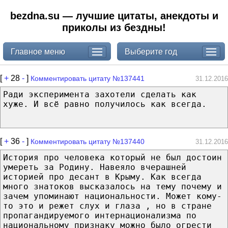
bezdna.su — лучшие цитаты, анекдоты и
приколы из бездны!
Главное меню
Выберите год
[
+
28
-
]
Комментировать цитату №137441
31.12.2016
Ради эксперимента захотели сделать как
хуже. И всё равно получилось как всегда.
[
+
36
-
]
Комментировать цитату №137440
31.12.2016
История про человека который не был достоин
умереть за Родину. Навеяло вчерашней
историей про десант в Крыму. Как всегда
много знатоков высказалось на тему почему и
зачем упоминают национальности. Может кому-
то это и режет слух и глаза , но в стране
пропагандируемого интернационализма по
национальному признаку можно было огрести