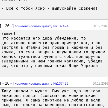
- Всё с тобой ясно - выпускайте Сракена!
[
+
26
-
]
Комментировать цитату №137424
30.12.2016
romvel:
Что касается его дара убеждения, то
достаточно привести один пример: когда он
застрял в Италии без гроша в кармане и без
языка, то смог впарить двум каким-то фрикам
клочок туалетной бумаги с собственноручно
выведенными на нем говном каляками, убедив
их, что это утерянный эскиз Энди Уорхола.
[
+
26
-
]
Комментировать цитату №137423
30.12.2016
Живу вдвоём с мужем. Ему уже года полтора
алкоголь нельзя (совсем) по медицинским
причинам, я сама спиртное не люблю и если
пью, то только за компанию, соответственно,