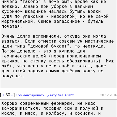
ничего "такого" в доме быть вроде как не
должно. Однако при уборке в дальнем
кухонном шкафчике нашлась бутыль водки.
Судя по упаковке - недорогой, но не самой
маргинальной. Самое загадочное - бутыль
початая.
Очень долго вспоминали, откуда она могла
взяться. Если отмести совсем уж мистические
идеи типа "домовой бухает", то неоткуда.
Потом допёрло - это я купила для
технических целей (перед приклеиванием
крючков на стенку кафель обезжиривать). Муж
ржёт, что жена у него сноб и эстет, даже
для такой задачи самую дешёвую водку не
покупает.
[
+
30
-
]
Комментировать цитату №137422
30.12.2016
Хорошо современным фермерам, не надо
заморачиваться: посадил сою и получай и
масло, и мясо, и колбасу, и сосиски, и