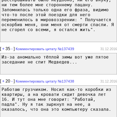
ни тем более мне стороннему пацану.
Запомнилась только одна его фраза, видимо
что-то после этой поездки для него
переменилось в мировоззрении: " Получается
оскорбив меня, они меня от смерти спасли. Я
не сгорел со всеми, я остался жить".
[
+
35
-
]
Комментировать цитату №137439
31.12.2016
Из-за аномально тёплой зимы вот уже пятое
заседание не спит Медведев...
[
+
20
-
]
Комментировать цитату №137438
31.12.2016
Работаю грузчиком. Носил как-то коробки из
квартиры, а на кровати сидит девочка лет
16. И тут она мне говорит: "Работай,
падла". Ну я так зыркнул на нее, а
оказалось, что она это компьютеру сказала.