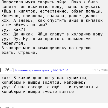
Попросила мужа сварить яйца. Пока я была
занята, он вскипятил воду, начал опускать
яйца в кипяток, естественно, обжег пальцы.
Конечно, пожалела, сначала, далее диалог:
ххх: А знаешь, как опустить яйца в кипяток
и не обжечь пальцы?
ууу: Как?!
ххх: Да никак! Яйца кладут в холодную воду!
ууу: Оу. Ну, я их просто с пельменями
перепутал.
В январе мне в командировку на неделю
ехать. Страшно.
[
+
26
-
]
Комментировать цитату №137434
31.12.2016
xxx: В какой деревне у нас сурикаты,
копибары и выдры водятся, например?
yyy: У нас соседи те ещё... и сурикаты и
копибары и выдры вместе взятые!