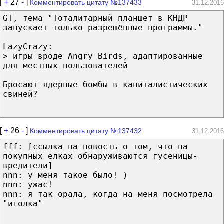
[
+
27
-
]
Комментировать цитату №137433
31.12.2016
GT, тема "Тоталитарный планшет в КНДР
запускает только разрешённые программы."
LazyCrazy:
> игры вроде Angry Birds, адаптированные
для местных пользователей
Бросают ядерные бомбы в капиталистических
свиней?
[
+
26
-
]
Комментировать цитату №137432
31.12.2016
fff: [ссылка на новость о том, что на
покупных елках обнаруживаются гусеницы-
вредители]
nnn: у меня такое было! )
nnn: ужас!
nnn: я так орала, когда на меня посмотрела
"иголка"