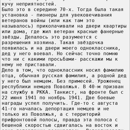
кучу неприятностей.
Было это в середине 70-х. Тогда была такая
установка - пионеры для увековечивания
ветеранов войны (или как там это
называлось) приколачивали на двери квартиры
или дома, где жил ветеран красные фанерные
звёзды. Делалось это разумеется с
разрешения хозяина. Такая звёздочка
появилась и на двери моего одноклассника,
дед у него воевал. Но сейчас точно помню
что ни с какими просьбами- расскажи мы к
нему не приставали.
Дело в том, что одноклассник носил фамилию
отца, обычная русская фамилия, а родной дед
у него был немцем. Без примесей. Уроженец
республики немцев Поволжья. В 40-м призван
на службу в РККА. Танкист, на фронте был с
22 июня 1941 по ноябрь 1941. Две боевые
награды успел получить. Где-то с августа
41-го началась депортация немцев и не
только из Поволжья, а с территорий
прифронтовой полосы, правда эта полоса с
бешеной скоростью сдвигалась на восток и