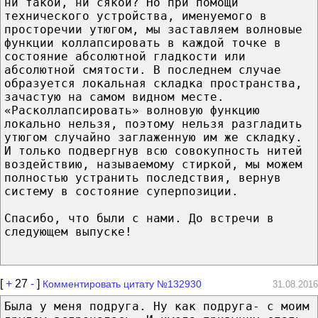
ни такой, ни сякой? Но при помощи
технического устройства, именуемого в
просторечии утюгом, мы заставляем волновые
функции коллапсировать в каждой точке в
состояние абсолютной гладкости или
абсолютной смятости. В последнем случае
образуется локальная складка пространства,
зачастую на самом видном месте.
«Расколлапсировать» волновую функцию
локально нельзя, поэтому нельзя разгладить
утюгом случайно заглаженную им же складку.
И только подвергнув всю совокупность нитей
воздействию, называемому стиркой, мы можем
полностью устранить последствия, вернув
систему в состояние суперпозиции.
Спасибо, что были с нами. До встречи в
следующем выпуске!
[
+
27
-
]
Комментировать цитату №132930
31.08.2016
Была у меня подруга. Ну как подруга- с моим