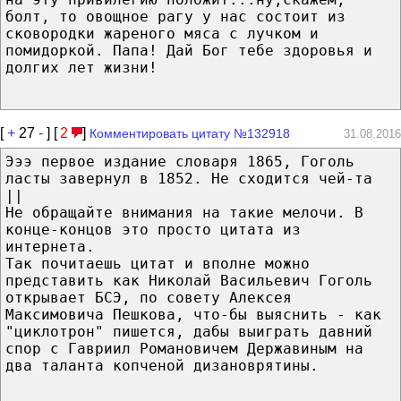
болт, то овощное рагу у нас состоит из
сковородки жареного мяса с лучком и
помидоркой. Папа! Дай Бог тебе здоровья и
долгих лет жизни!
[
+
27
-
] [
2
]
Комментировать цитату №132918
31.08.2016
Эээ первое издание словаря 1865, Гоголь
ласты завернул в 1852. Не сходится чей-та
||
Не обращайте внимания на такие мелочи. В
конце-концов это просто цитата из
интернета.
Так почитаешь цитат и вполне можно
представить как Николай Васильевич Гоголь
открывает БСЭ, по совету Алексея
Максимовича Пешкова, что-бы выяснить - как
"циклотрон" пишется, дабы выиграть давний
спор с Гавриил Романовичем Державиным на
два таланта копченой дизановрятины.