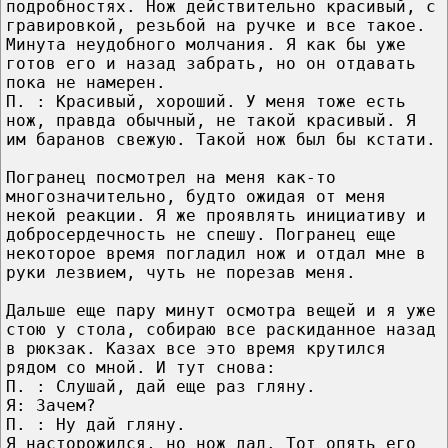
подробностях. Нож действительно красивый, с
гравировкой, резьбой на ручке и все такое.
Минута неудобного молчания. Я как бы уже
готов его и назад забрать, но он отдавать
пока не намерен.
П. : Красивый, хороший. У меня тоже есть
нож, правда обычный, не такой красивый. Я
им баранов свежую. Такой нож был бы кстати.
Погранец посмотрел на меня как-то
многозначительно, будто ожидая от меня
некой реакции. Я же проявлять инициативу и
добросердечность не спешу. Погранец еще
некоторое время погладил нож и отдал мне в
руки лезвием, чуть не порезав меня.
Дальше еще пару минут осмотра вещей и я уже
стою у стола, собираю все раскиданное назад
в рюкзак. Казах все это время крутился
рядом со мной. И тут снова:
П. : Слушай, дай еще раз гляну.
Я: Зачем?
П. : Ну дай гляну.
Я насторожился, но нож дал. Тот опять его