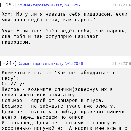
[
+
25
-
]
Комментировать цитату №132927
31.08.2016
Ххх: Могу ли я назвать себя пидарасoм, если
моя баба ведёт себя, как парeнь?
Ууу: Если твоя баба ведёт себя, как парень,
она тебя и так регулярно называет
пидарасом.
[
+
24
-
]
Комментировать цитату №132926
31.08.2016
Комменты к статье "Как не заблудиться в
лесу":
GriZZIу: .......
Шестое - возьмите спички(завернув их в
полиэтилен) или зажигалку.
Седьмое - спрей от комаров и гнуса.
Восьмое - не забудьте туалетную бумагу.
Девятое - пусть кто-нибудь проверит наличие
всего перед выходом по описи.
И, наконец, Десятое - возьмите голову и
хорошенько подумайте: "А нафига мне всё это