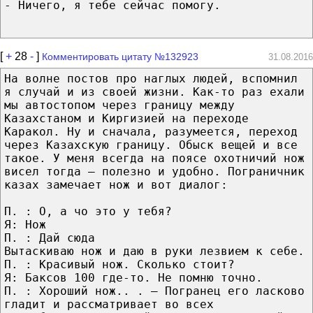
- Ничего, я тебе сейчас помогу.
[
+
28
-
]
Комментировать цитату №132923
31.08.2016
На волне постов про наглых людей, вспомнил
я случай и из своей жизни. Как-то раз ехали
мы автостопом через границу между
Казахстаном и Киргизией на переходе
Каракол. Ну и сначала, разумеется, переход
через Казахскую границу. Обыск вещей и все
такое. У меня всегда на поясе охотничий нож
висел тогда — полезно и удобно. Пограничник
казах замечает нож и вот диалог:
П. : О, а чо это у тебя?
Я: Нож
П. : Дай сюда
Вытаскиваю нож и даю в руки лезвием к себе.
П. : Красивый нож. Сколько стоит?
Я: Баксов 100 где-то. Не помню точно.
П. : Хороший нож.. . — Погранец его ласково
гладит и рассматривает во всех