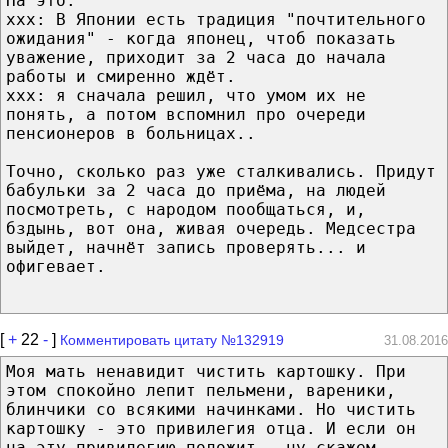
На это:
xxx: В Японии есть традиция "почтительного
ожидания" - когда японец, чтоб показать
уважение, приходит за 2 часа до начала
работы и смиренно ждёт.
xxx: я сначала решил, что умом их не
понять, а потом вспомнил про очереди
пенсионеров в больницах..
Точно, сколько раз уже сталкивались. Придут
бабульки за 2 часа до приёма, на людей
посмотреть, с народом пообщаться, и,
бздынь, вот она, живая очередь. Медсестра
выйдет, начнёт запись проверять... и
офигевает.
[
+
22
-
]
Комментировать цитату №132919
31.08.2016
Моя мать ненавидит чистить картошку. При
этом спокойно лепит пельмени, вареники,
блинчики со всякими начинками. Но чистить
картошку - это привилегия отца. И если он
на эту привилегию положит...ну,скажем,