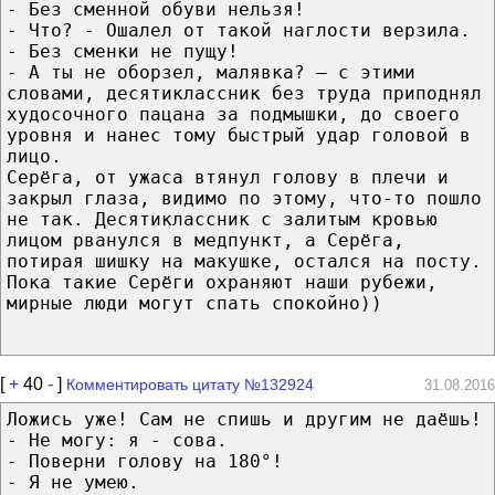
- Без сменной обуви нельзя!
- Что? - Ошалел от такой наглости верзила.
- Без сменки не пущу!
- А ты не оборзел, малявка? – с этими
словами, десятиклассник без труда приподнял
худосочного пацана за подмышки, до своего
уровня и нанес тому быстрый удар головой в
лицо.
Серёга, от ужаса втянул голову в плечи и
закрыл глаза, видимо по этому, что-то пошло
не так. Десятиклассник с залитым кровью
лицом рванулся в медпункт, а Серёга,
потирая шишку на макушке, остался на посту.
Пока такие Серёги охраняют наши рубежи,
мирные люди могут спать спокойно))
[
+
40
-
]
Комментировать цитату №132924
31.08.2016
Ложись уже! Сам не спишь и другим не даёшь!
- Не могу: я - сова.
- Поверни голову на 180°!
- Я не умею.