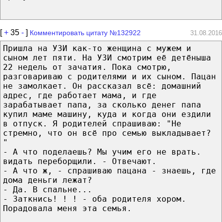
[
+
35
-
]
Комментировать цитату №132922
31.08.2016
Пришла на УЗИ как-то женщина с мужем и
сыном лет пяти. На УЗИ смотрим её детёныша
22 недель от зачатия. Пока смотрю,
разговариваю с родителями и их сыном. Пацан
не замолкает. Он рассказал всё: домашний
адрес, где работает мама, и где
зарабатывает папа, за сколько денег папа
купил маме машину, куда и когда они ездили
в отпуск. Я родителей спрашиваю: "Не
стремно, что он всё про семью выкладывает?
"
- А что поделаешь? Мы учим его не врать.
видать переборщили. - Отвечают.
- А что ж, - спрашиваю пацана - знаешь, где
дома деньги лежат?
- Да. В спальне...
- Заткнись! ! ! - оба родителя хором.
Порадовала меня эта семья.