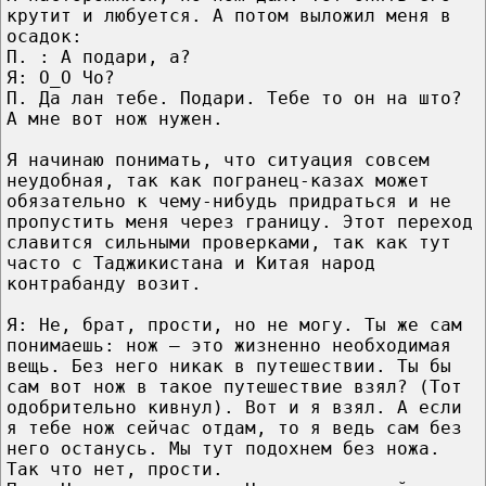
крутит и любуется. А потом выложил меня в
осадок:
П. : А подари, а?
Я: О_О Чо?
П. Да лан тебе. Подари. Тебе то он на што?
А мне вот нож нужен.
Я начинаю понимать, что ситуация совсем
неудобная, так как погранец-казах может
обязательно к чему-нибудь придраться и не
пропустить меня через границу. Этот переход
славится сильными проверками, так как тут
часто с Таджикистана и Китая народ
контрабанду возит.
Я: Не, брат, прости, но не могу. Ты же сам
понимаешь: нож — это жизненно необходимая
вещь. Без него никак в путешествии. Ты бы
сам вот нож в такое путешествие взял? (Тот
одобрительно кивнул). Вот и я взял. А если
я тебе нож сейчас отдам, то я ведь сам без
него останусь. Мы тут подохнем без ножа.
Так что нет, прости.