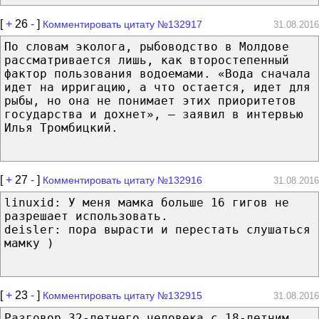
[
+
26
-
]
Комментировать цитату №132917
31.08.2016
По словам эколога, рыбоводство в Молдове
рассматривается лишь, как второстепенный
фактор пользования водоемами. «Вода сначала
идет на ирригацию, а что остается, идет для
рыбы, но она не понимает этих приоритетов
государства и дохнет», — заявил в интервью
Илья Тромбицкий.
[
+
27
-
]
Комментировать цитату №132916
31.08.2016
linuxid: У меня мамка больше 16 гигов не
разрешает использовать.
deisler: пора вырасти и перестать слушаться
мамку )
[
+
23
-
]
Комментировать цитату №132915
31.08.2016
Разговор 32-летнего человека с 18-летним.