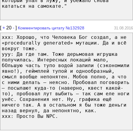
который упал в лужу, и убежало снова
кататься на самокате."
[
+
20
-
]
Комментировать цитату №132928
31.08.2016
xxx: Хорошо, что Человека Бог создал, а не
«procedurally generated» мутации. Да и всё
вокруг тоже.
yyy: Да где там. Тоже дерьмовая игрушка
получилась. Интересных локаций мало,
бОльшую часть тупо водой залили (сэкономили
явно!), геймплей тупой и однообразный,
смысл вообще непонятен. Мобов полно, а что
с ними делать — неясно. Пробовал поговорить
— посылают куда-то (наверно, квест какой-
то), пробовал лут выбить — так сам еле ноги
унёс. Сохранения нет. Ну, графика ещё
ничего так. А в остальном я бы тоже деньги
назад вернул, да непонятно, как.
xxx: Просто Вы NPC.