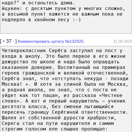
надо?" и останьтесь дома.
йцукен: с десятым пунктом у многих сложно,
а восьмой пункт кажется не важным пока не
подперло в хвойном лесу :-)
[
+
37
-
]
Комментировать цитату №132925
31.08.2016
Четвероклассник Серёга заступил на пост у
входа в школу. Это было первое в его жизни
дежурство по школе и надо было оправдать
оказанное доверие. Воспитанный на примерах
героев гражданской и великой отечественной,
Серёга знал, что «отступать некуда - позади
Москва! ». И хотя за спиной была не Москва,
а родная школа, он знал, что с поста не
уйдет как тот пацан, из рассказа «Честное
слово». А вот и первый нарушитель – ученик
десятого класса, без сменки пытающийся
пересечь границу Серёгиной ответственности.
Шалея от собственной дурости храбрости,
Серега стал на пути нарушителя и самим
строгим голосом еле слышно пропищал: