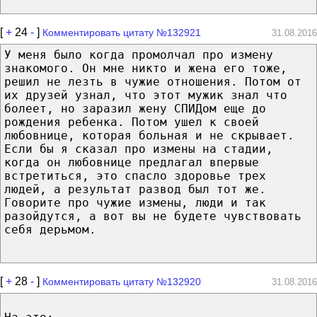
[
+
24
-
]
Комментировать цитату №132921
31.08.2016
У меня было когда промолчал про измену
знакомого. Он мне никто и жена его тоже,
решил не лезть в чужие отношения. Потом от
их друзей узнал, что этот мужик знал что
болеет, но заразил жену СПИДом еще до
рождения ребенка. Потом ушел к своей
любовнице, которая больная и не скрывает.
Если бы я сказал про измены на стадии,
когда он любовнице предлагал впервые
встретиться, это спасло здоровье трех
людей, а результат развод был тот же.
Говорите про чужие измены, люди и так
разойдутся, а вот вы не будете чувствовать
себя дерьмом.
[
+
28
-
]
Комментировать цитату №132920
31.08.2016