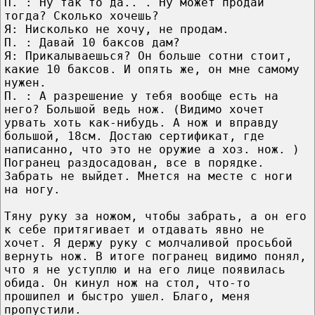
П. : Ну так то да.. . Ну может продай
тогда? Сколько хочешь?
Я: Нисколько не хочу, не продам.
П. : Давай 10 баксов дам?
Я: Прикалываешься? Он больше сотни стоит,
какие 10 баксов. И опять же, он мне самому
нужен.
П. : А разрешение у тебя вообще есть на
него? Большой ведь нож. (Видимо хочет
урвать хоть как-нибудь. А нож и вправду
большой, 18см. Достаю сертификат, где
написанно, что это не оружие а хоз. нож. )
Погранец раздосадован, все в порядке.
Забрать не выйдет. Мнется на месте с ноги
на ногу.
Тяну руку за ножом, чтобы забрать, а он его
к себе притягивает и отдавать явно не
хочет. Я держу руку с молчаливой просьбой
вернуть нож. В итоге погранец видимо понял,
что я не уступлю и на его лице появилась
обида. Он кинул нож на стол, что-то
прошипел и быстро ушел. Благо, меня
пропустили.