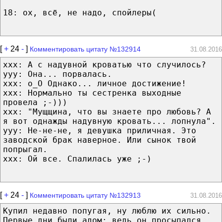
18: ох, всё, не надо, спойлеры(
[
+
24
-
]
Комментировать цитату №132914
31.08.2016
xxx: А с надувной кроватью что случилось?
yyy: Она... порвалась.
xxx: о_O Однако... личное достижение!
xxx: Нормально ты сестренка выходные
провела ;-)))
xxx: "Мущщина, что вы знаете про любовь? А
я вот однажды надувную кровать... лопнула".
yyy: Не-не-не, я девушка приличная. Это
заводской брак наверное. Или сынок твой
попрыгал.
xxx: Ой все. Спалилась уже ;-)
[
+
24
-
]
Комментировать цитату №132913
31.08.2016
Купил недавно попугая, ну люблю их сильно.
Первые дни были адом: ведь он просыпался