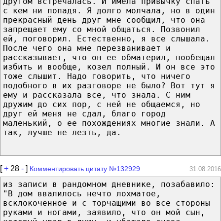
другом встречалась. И имела привычку спать
с кем ни попадя. Я долго молчала, но в один
прекрасный день друг мне сообщил, что она
запрещает ему со мной общаться. Позвонил
ей, поговорил. Естественно, я все слышала.
После чего она мне перезванивает и
рассказывает, что он ее обматерил, пообещал
избить и вообще, козел полный. И он все это
тоже слышит. Надо говорить, что ничего
подобного в их разговоре не было? Вот тут я
ему и рассказала все, что знала. С ним
дружим до сих пор, с ней не общаемся, но
друг ей меня не сдал, благо город
маленький, о ее похождениях многие знали. А
так, лучше не лезть, да.
[
+
28
-
]
Комментировать цитату №132929
31.08.2016
из записи в рандомном дневнике, позабавило:
"В дом ввалилось нечто лохматое,
всклокоченное и с торчащими во все стороны
руками и ногами, заявило, что он мой сын,