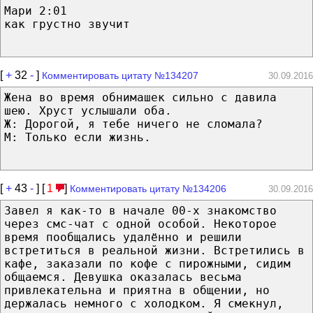
Мари 2:01
как грустно звучит
[
+
32
-
]
Комментировать цитату №134207
30.09.2016
Жена во время обнимашек сильно с давила
шею. Хруст услышали оба.
Ж: Дорогой, я тебе ничего не сломала?
М: Только если жизнь.
[
+
43
-
] [
1
]
Комментировать цитату №134206
30.09.2016
Завел я как-то в начале 00-х знакомство
через смс-чат с одной особой. Некоторое
время пообщались удалённо и решили
встретиться в реальной жизни. Встретились в
кафе, заказали по кофе с пирожными, сидим
общаемся. Девушка оказалась весьма
привлекательна и приятна в общении, но
держалась немного с холодком. Я смекнул,