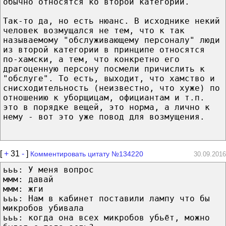
обычно относятся ко второй категории.
Так-то да, но есть нюанс. В исходнике некий
человек возмущался не тем, что к так
называемому "обслуживающему персоналу" люди
из второй категории в принципе относятся
по-хамски, а тем, что конкретно его
драгоценную персону посмели причислить к
"обслуге". То есть, выходит, что хамство и
снисходительность (неизвестно, что хуже) по
отношению к уборщицам, официантам и т.п.
это в порядке вещей, это норма, а лично к
нему - вот это уже повод для возмущения.
[
+
31
-
]
Комментировать цитату №134220
30.09.2016
ььь: У меня вопрос
ммм: давай
ммм: жги
ььь: Нам в кабинет поставили лампу что бы
микробов убивала
ььь: когда она всех микробов убьёт, можно