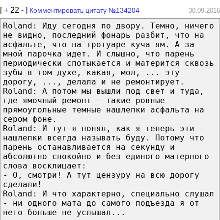
[
+
22
-
]
Комментировать цитату №134204
30.09.2016
Roland: Иду сегодня по двору. Темно, ничего
не видно, последний фонарь разбит, что на
асфальте, что на тротуаре куча ям. А за
мной парочка идет. И слышно, что парень
периодически спотыкается и матерится сквозь
зубы в том духе, какая, мол, ... эту
дорогу, ..., делала и не ремонтирует.
Roland: А потом мы вышли под свет и туда,
где ямочный ремонт - такие ровные
прямоугольные темные нашлепки асфальта на
сером фоне.
Roland: И тут я понял, как я теперь эти
нашлепки всегда называть буду. Потому что
парень останавливается на секунду и
абсолютно спокойно и без единого матерного
слова восклицает:
- О, смотри! А тут цензуру на всю дорогу
сделали!
Roland: И что характерно, специально слушал
- ни одного мата до самого подъезда я от
него больше не услышал...