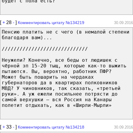
будет с пола есть?
[
+
28
-
]
Комментировать цитату №134219
30.09.2016
Пенсию платить не с чего (в немалой степени
благодаря вам)...
/////////////////////////////
Неужели? Конечно, все беды от людишек с
чёрной зп 15-20 тыщ, которые как-то выжить
пытаются. Вы, вероятно, работник ПФР?
Может быть пошарить на чердаках
губернаторов да в квартирах полковников
МВД? У чиновников, так сказать, «третьей
руки». А уж ежели посильнее потрясти до
самой верхушки — вся Россия на Канары
полетит отдыхать, как в «Ширли-Мырли»
[
+
33
-
]
Комментировать цитату №134218
30.09.2016