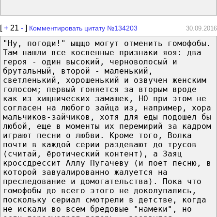
[
+
21
-
]
Комментировать цитату №134203
30.09.2016
"Ну, погоди!" ыщщо могут отменить гомофобы.
Там нашли все косвенные признаки яоя: два
героя - один высокий, черноволосый и
брутальный, второй - маленький,
светленький, хорошенький и озвучен женским
голосом; первый гоняется за вторым вроде
как из хищнических замашек, НО при этом не
согласен на любого зайца из, например, хора
мальчиков-зайчиков, хотя для еды подошел бы
любой, еще в моменты их перемирий за кадром
играют песни о любви. Кроме того, Волка
почти в каждой серии раздевают до трусов
(считай, ёротический контент), а Заяц
кроссдрессит Аллу Пугачеву (и поет песню, в
которой завуалированно жалуется на
преследование и домогательства). Пока что
гомофобы до всего этого не доколупались,
поскольку сериал смотрели в детстве, когда
не искали во всем бредовые "намеки", но