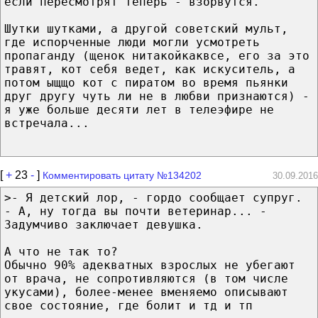
если пересмотрят теперь - взорвутся.
Шутки шутками, а другой советский мульт,
где испорченные люди могли усмотреть
пропаганду (щенок нитакойкаквсе, его за это
травят, кот себя ведет, как искуситель, а
потом ыщщо кот с пиратом во время пьянки
друг другу чуть ли не в любви признаются) -
я уже больше десяти лет в телеэфире не
встречала...
[
+
23
-
]
Комментировать цитату №134202
30.09.2016
>- Я детский лор, - гордо сообщает супруг.
- А, ну тогда вы почти ветеринар... -
Задумчиво заключает девушка.
А что не так то?
Обычно 90% адекватных взрослых не убегают
от врача, не сопротивляются (в том числе
укусами), более-менее вменяемо описывают
свое состояние, где болит и тд и тп