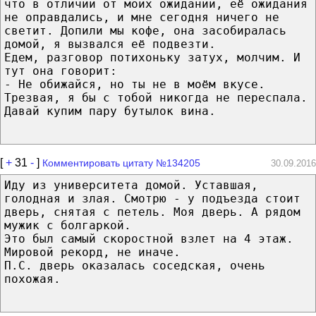
что в отличии от моих ожиданий, её ожидания
не оправдались, и мне сегодня ничего не
светит. Допили мы кофе, она засобиралась
домой, я вызвался её подвезти.
Едем, разговор потихоньку затух, молчим. И
тут она говорит:
- Не обижайся, но ты не в моём вкусе.
Трезвая, я бы с тобой никогда не переспала.
Давай купим пару бутылок вина.
[
+
31
-
]
Комментировать цитату №134205
30.09.2016
Иду из университета домой. Уставшая,
голодная и злая. Смотрю - у подъезда стоит
дверь, снятая с петель. Моя дверь. А рядом
мужик с болгаркой.
Это был самый скоростной взлет на 4 этаж.
Мировой рекорд, не иначе.
П.С. дверь оказалась соседская, очень
похожая.