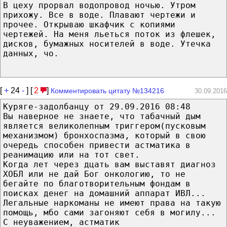
В цеху прорвал водопровод ночью. Утром
прихожу. Все в воде. Плавают чертежи и
прочее. Открываю шкафчик с копиями
чертежей. На меня льеться поток из флешек,
дисков, бумажных носителей в воде. Утечка
данных, чо.
[
+
24
-
] [
2
]
Комментировать цитату №134216
30.09.2016
Куряге-задолбанцу от 29.09.2016 08:48
Вы наверное не знаете, что табачный дым
является великолепным триггером(пусковым
механизмом) бронхоспазма, который в свою
очередь способен привести астматика в
реанимацию или на тот свет.
Когда лет через дцать вам выставят диагноз
ХОБЛ или не дай Бог онкологию, то не
бегайте по благотворительным фондам в
поисках денег на домашний аппарат ИВЛ...
Легальные наркоманы не имеют права на такую
помощь, мбо сами загоняют себя в могилу...
С неуважением, астматик