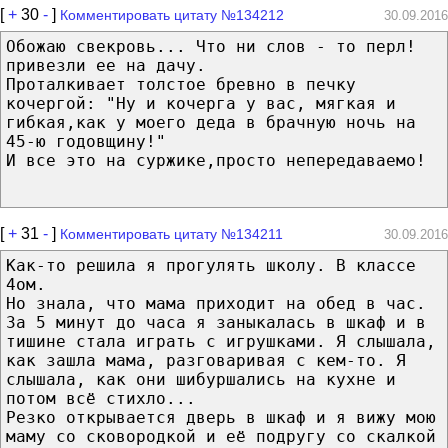
[
+
30
-
]
Комментировать цитату №134212
30.09.2016
Обожаю свекровь... Что ни слов - то перл!
привезли ее на дачу.
Проталкивает толстое бревно в печку
кочергой: "Ну и кочерга у вас, мягкая и
гибкая,как у моего деда в брачную ночь на
45-ю годовщину!"
И все это на суржике,просто непередаваемо!
[
+
31
-
]
Комментировать цитату №134211
30.09.2016
Как-то решила я прогулять школу. В классе
4ом.
Но знала, что мама приходит на обед в час.
За 5 минут до часа я заныкалась в шкаф и в
тишине стала играть с игрушками. Я слышала,
как зашла мама, разговаривая с кем-то. Я
слышала, как они шибуршались на кухне и
потом всё стихло...
Резко открывается дверь в шкаф и я вижу мою
маму со сковородкой и её подругу со скалкой