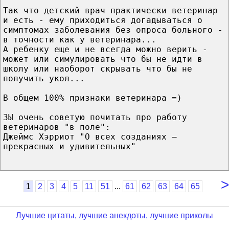
Так что детский врач практически ветеринар
и есть - ему приходиться догадываться о
симптомах заболевания без опроса больного -
в точности как у ветеринара...
А ребенку еще и не всегда можно верить -
может или симулировать что бы не идти в
школу или наоборот скрывать что бы не
получить укол...
В общем 100% признаки ветеринара =)
ЗЫ очень советую почитать про работу
ветеринаров "в поле":
Джеймс Хэрриот "О всех созданиях –
прекрасных и удивительных"
>
...
1
2
3
4
5
11
51
61
62
63
64
65
Лучшие цитаты, лучшие анекдоты, лучшие приколы