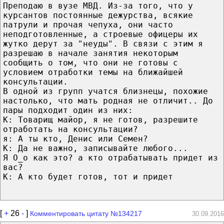
Преподаю в вузе МВД. Из-за того, что у
курсантов постоянные дежурства, всякие
патрули и прочая чепуха, они часто
неподготовленные, а строевые офицеры их
жутко дерут за "неуды". В связи с этим я
разрешаю в начале занятия некоторым
сообщить о том, что они не готовы с
условием отработки темы на ближайшей
консультации.
В одной из групп учатся близнецы, похожие
настолько, что мать родная не отличит.. До
пары подходит один из них:
К: Товарищ майор, я не готов, разрешите
отработать на консультации?
я: А ты кто, Денис или Семен?
К: Да не важно, записывайте любого...
Я О_о как это? а кто отрабатывать придет из
вас?
К: А кто будет готов, тот и придет
[
+
26
-
]
Комментировать цитату №134217
30.09.2016