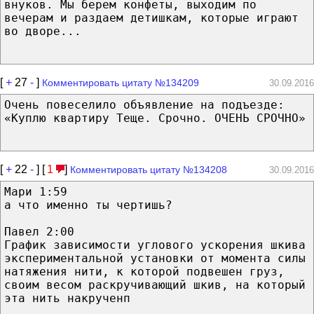
внуков. Мы берем конфеты, выходим по
вечерам и раздаем детишкам, которые играют
во дворе...
[
+
27
-
]
Комментировать цитату №134209
30.09.2016
Очень повеселило объявление на подъезде:
«Куплю квартиру Теще. Срочно. ОЧЕНЬ СРОЧНО»
[
+
22
-
] [
1
]
Комментировать цитату №134208
30.09.2016
Мари 1:59
а что именно ты чертишь?
Павел 2:00
График зависимости углового ускорения шкива
экспериментальной установки от момента силы
натяжения нити, к которой подвешен груз,
своим весом раскручивающий шкив, на который
эта нить накрученп