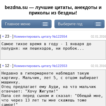
bezdna.su — лучшие цитаты, анекдоты и
приколы из бездны!
Главное меню
Выберите год
[
+
23
-
]
Комментировать цитату №122554
02.01.2016
Самое тихое время в году - 1 января до
полудня: ни пешеходов, ни пробок...
[
+
12
-
]
Комментировать цитату №122553
02.01.2016
Недавно в гипермаркете наблюдал такую
картину. Мальчик, лет 5, с отцом выбирает
машинку.
Отец предлагает ему Ауди, на что мальчик
отвечает: "Хочу Жигули!"
Папа сел перед сыном и сказал: "Обещай мне,
что через 13 лет ты мне скажешь тоже
самое!"