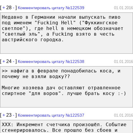
[
+
28
-
]
Комментировать цитату №122539
01.01.2016
Недавно в Германии начали выпускать пиво
под именем "Fucking Hell" ("Фуккингское
светлое"), где hell в немецком обозначает
"светлый эль", а Fucking взято в честь
австрийского городка.
[
+
24
-
]
Комментировать цитату №122538
01.01.2016
>> нафига в феврале понадобилась коса, и
почему не взяли водку??
Многие хозяева дач оставляют отравленное
спиртное "для воров". лучше брать косу :-)
[
+
23
-
]
Комментировать цитату №122537
01.01.2016
XXX: Инкремент счетчика произошёл. Событие
сгенерировалось. Все прошло без сбоев и