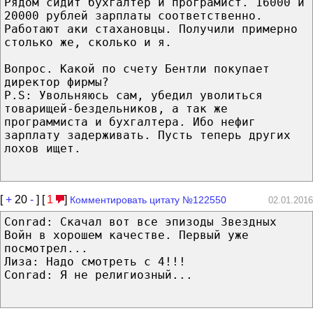
Рядом сидит бухгалтер и програмист. 16000 и
20000 рублей зарплаты соответственно.
Работают аки стахановцы. Получили примерно
столько же, сколько и я.
Вопрос. Какой по счету Бентли покупает
директор фирмы?
P.S: Увольняюсь сам, убедил уволиться
товарищей-бездельников, а так же
программиста и бухгалтера. Ибо нефиг
зарплату задерживать. Пусть теперь других
лохов ищет.
[
+
20
-
] [
1
]
Комментировать цитату №122550
02.01.2016
Conrad: Скачал вот все эпизоды Звездных
Войн в хорошем качестве. Первый уже
посмотрел...
Лиза: Надо смотреть с 4!!!
Conrad: Я не религиозный...