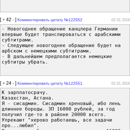
[
+
42
-
]
Комментировать цитату №122552
02.01.2016
- Новогоднее обращение канцлера Германии
впервые будет транслироваться с арабскими
субтитрами.
- Следующее новогоднее обращение будет на
арбском с немецкими субтитрами.
- В дальнейшем предполагается немецкие
субтитры убрать.
[
+
24
-
]
Комментировать цитату №122551
02.01.2016
К зарплатосрачу.
Казахстан, Астана.
Я - сисадмин. Сисадмин хреновый, ибо лень
длиннее бороды. ЗП 16000 рублей, за год
получил где-то в районе 20000 всего.
Упрекают "херово работаешь, все задачи
про...любил".