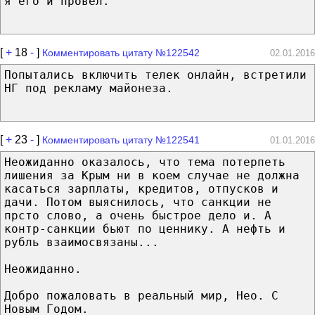
я его и провёл.
[
+
18
-
]
Комментировать цитату №122542
02.01.2016
Попытались включить телек онлайн, встретили
НГ под рекламу майонеза.
[
+
23
-
]
Комментировать цитату №122541
01.01.2016
Неожиданно оказалось, что тема потерпеть
лишения за Крым ни в коем случае не должна
касаться зарплаты, кредитов, отпусков и
дачи. Потом выяснилось, что санкции не
прсто слово, а очень быстрое дело и. А
контр-санкции бьют по ценнику. А нефть и
рубль взаимосвязаны...
Неожиданно.
Добро пожаловать в реальный мир, Нео. С
Новым Годом.