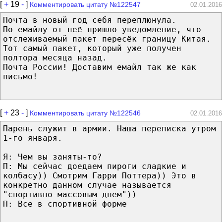
[
+
19
-
]
Комментировать цитату №122547
02.01.2016
Почта в новый год себя переплюнула.
По емайлу от неё пришло уведомление, что
отслеживаемый пакет пересёк границу Китая.
Тот самый пакет, который уже получен
полтора месяца назад.
Почта России! Доставим емайл так же как
письмо!
[
+
23
-
]
Комментировать цитату №122546
02.01.2016
Парень служит в армии. Наша переписка утром
1-го января.
Я: Чем вы заняты-то?
П: Мы сейчас доедаем пироги сладкие и
колбасу)) Смотрим Гарри Поттера)) Это в
конкретно данном случае называется
"спортивно-массовым днем"))
П: Все в спортивной форме