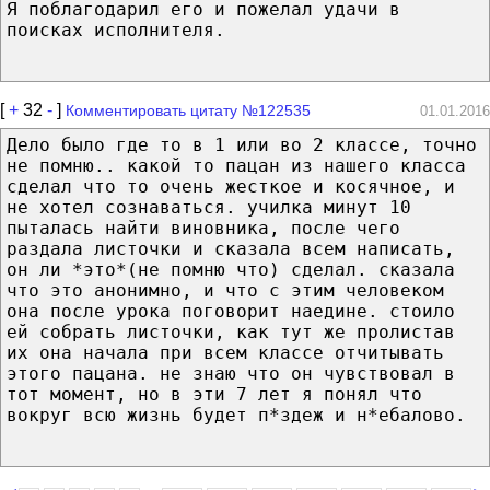
Я поблагодарил его и пожелал удачи в
поисках исполнителя.
[
+
32
-
]
Комментировать цитату №122535
01.01.2016
Дело было где то в 1 или во 2 классе, точно
не помню.. какой то пацан из нашего класса
сделал что то очень жесткое и косячное, и
не хотел сознаваться. училка минут 10
пыталась найти виновника, после чего
раздала листочки и сказала всем написать,
он ли *это*(не помню что) сделал. сказала
что это анонимно, и что с этим человеком
она после урока поговорит наедине. стоило
ей собрать листочки, как тут же пролистав
их она начала при всем классе отчитывать
этого пацана. не знаю что он чувствовал в
тот момент, но в эти 7 лет я понял что
вокруг всю жизнь будет п*здеж и н*ебалово.