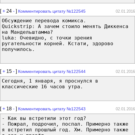
[
+
24
-
]
Комментировать цитату №122545
02.01.2016
Обсуждение перевода комикса.
Quickstrip: А зачем стоило менять Диккенса
на Мандельштамма?
luka: Очевидно, с точки зрения
ругательности корней. Кстати, здорово
получилось.
[
+
15
-
]
Комментировать цитату №122544
02.01.2016
Сегодня, 1 января, я проснулся в
классические 16 часов утра.
[
+
18
-
]
Комментировать цитату №122543
02.01.2016
- Как вы встретили этот год?
- Пожрал, подрочил, поспал. Примерно также
я встретил прошлый год. Хм. Примерно также