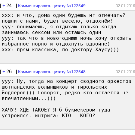
[
+
24
-
]
Комментировать цитату №122549
02.01.2016
xxx: и что, дома один будешь нг отмечать?
пошли с нами, будет весело, отдохнём!
ууу: понимаешь, я отдыхаю только когда
занимаюсь сексом или остаюсь один
ууу: так что в новогоднюю ночь хочу открыть
избранное порно и отдохнуть вдвойне)
ххх: прям классика, по доктору Хаусу)))
[
+
26
-
]
Комментировать цитату №122548
02.01.2016
yyy: Ну, тогда на концерт сводного оркестра
шотландских волынщиков и тирольских
йодлеров))) Говорят, редко кто остается не
впечатленным...)))
ХАЧУ! ХДЕ ТАКОЕ? Я б букмекером туда
устроился. интрига: КТО - КОГО?