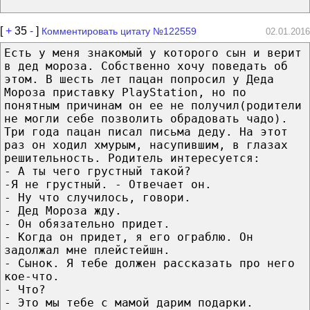
[
+
35
-
]
Комментировать цитату №122559
02.01.2016
Есть у меня знакомый у которого сын и верит
в дед мороза. Собственно хочу поведать об
этом. В шесть лет пацан попросил у Деда
Мороза приставку PlayStation, но по
понятным причинам он ее не получил(родители
не могли себе позволить обрадовать чадо).
Три года пацан писал письма деду. На этот
раз он ходил хмурым, насупившим, в глазах
решительность. Родитель интересуется:
- А ты чего грустный такой?
-Я не грустный. - Отвечает он.
- Ну что случилось, говори.
- Дед Мороза жду.
- Он обязательно придет.
- Когда он придет, я его ограблю. Он
задолжал мне плейстейшн.
- Сынок. Я тебе должен рассказать про него
кое-что.
- Что?
- Это мы тебе с мамой дарим подарки.