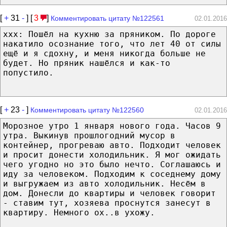
[
+
31
-
] [
3
]
Комментировать цитату №122561
02.01.2016
ххх: Пошёл на кухню за пряником. По дороге
накатило осознание того, что лет 40 от силы
ещё и я сдохну, и меня никогда больше не
будет. Но пряник нашёлся и как-то
попустило.
[
+
23
-
]
Комментировать цитату №122560
02.01.2016
Морозное утро 1 января нового года. Часов 9
утра. Выкинув прошлогодний мусор в
контейнер, прогреваю авто. Подходит человек
и просит донести холодильник. Я мог ожидать
чего угодно но это было нечто. Соглашаюсь и
иду за человеком. Подходим к соседнему дому
и выгружаем из авто холодильник. Несём в
дом. Донесли до квартиры и человек говорит
- ставим тут, хозяева проснутся занесут в
квартиру. Немного ох..в ухожу.