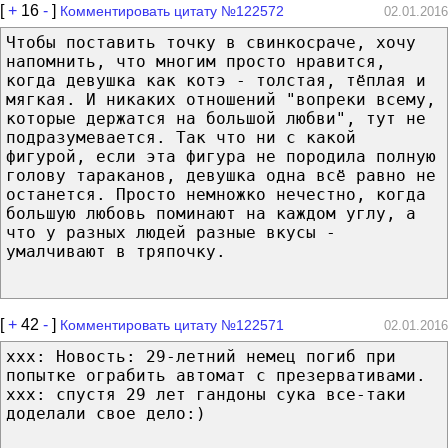
[
+
16
-
]
Комментировать цитату №122572
02.01.2016
Чтобы поставить точку в свинкосраче, хочу
напомнить, что многим просто нравится,
когда девушка как котэ - толстая, тёплая и
мягкая. И никаких отношений "вопреки всему,
которые держатся на большой любви", тут не
подразумевается. Так что ни с какой
фигурой, если эта фигура не породила полную
голову тараканов, девушка одна всё равно не
останется. Просто немножко нечестно, когда
большую любовь поминают на каждом углу, а
что у разных людей разные вкусы -
умалчивают в тряпочку.
[
+
42
-
]
Комментировать цитату №122571
02.01.2016
ххх: Новость: 29-летний немец погиб при
попытке ограбить автомат с презервативами.
ххх: спустя 29 лет гандоны сука все-таки
доделали свое дело:)