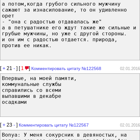
а потом,когда грубого сильного мужчину
сажают за изнасилование, то он удивленно
орет
- "она с радостью отдавалась же"
а в петушатнике его ждут такие же сильные и
грубые мужчины, но уже с другой стороны.
и он им с радостью отдается. природа,
против ее никак.
[
+
21
-
] [
1
]
Комментировать цитату №122568
02.01.2016
Впервые, на моей памяти,
коммунальные службы
справились со всеми
выпавшими в декабре
осадками
[
+
23
-
]
Комментировать цитату №122567
02.01.2016
Bonya: У меня сокурсник в девяностых, на