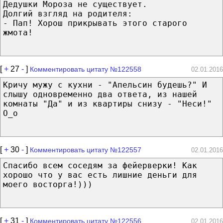
Дедушки Мороза не существует.
Долгий взгляд на родителя:
- Пап! Хорош прикрывать этого старого
жмота!
[
+
27
-
]
Комментировать цитату №122558
02.01.2016
Кричу мужу с кухни - "Апельсин будешь?" И
слышу одновременно два ответа, из нашей
комнаты "Да" и из квартиры снизу - "Неси!"
О_о
[
+
30
-
]
Комментировать цитату №122557
02.01.2016
Спасибо всем соседям за фейерверки! Как
хорошо что у вас есть лишние деньги для
моего восторга!)))
[
+
31
-
]
Комментировать цитату №122556
02.01.2016