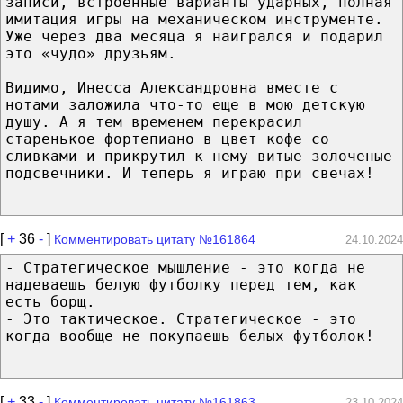
записи, встроенные варианты ударных, полная
имитация игры на механическом инструменте.
Уже через два месяца я наигрался и подарил
это «чудо» друзьям.
Видимо, Инесса Александровна вместе с
нотами заложила что-то еще в мою детскую
душу. А я тем временем перекрасил
старенькое фортепиано в цвет кофе со
сливками и прикрутил к нему витые золоченые
подсвечники. И теперь я играю при свечах!
[
+
36
-
]
Комментировать цитату №161864
24.10.2024
- Стратегическое мышление - это когда не
надеваешь белую футболку перед тем, как
есть борщ.
- Это тактическое. Стратегическое - это
когда вообще не покупаешь белых футболок!
[
+
33
-
]
Комментировать цитату №161863
23.10.2024