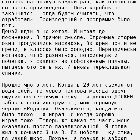
стороны на правую каждый раз, как полностью
сыграешь произведение. Пока коробок не
закончится. Тогда будем считать, что
отработал». Произведений в программе было
пять.
Домой идти я не хотел. И играл до
посинения. В прямом смысле. Огромные старые
окна продувались насквозь, батареи почти не
грели, в классах было холодно. Периодически
вставая, чтоб размяться, поприседав и
побегав, я садился на собственные пальцы,
пытаясь отогреть их. И вновь перекладывал
спички…
Прошло много лет. Когда в 20 лет съехал от
родителей, то через полтора месяца вдруг
ощутил нестерпимую тоску – я должен ДОЛЖЕН
забрать свой инструмент, мою огромную
черную «Родину». Оказывается, когда мне
было плохо – я играл. И когда хорошо –
играл тоже. Теперь же какая-то часть меня
оказалась просто парализованной. Я тогда
жил в комнате 3 на 3. Из мебели - кушетка,
да узкий шкаф. Похрен, я поехал и забрал