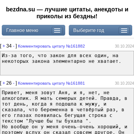
bezdna.su — лучшие цитаты, анекдоты и
приколы из бездны!
Главное меню
Выберите год
[
+
34
-
]
Комментировать цитату №161882
30.10.2024
Из-за того, что закон для всех один, на
некоторых закона элементарно не хватает.
[
+
26
-
]
Комментировать цитату №161881
30.10.2024
Привет, меня зовут Аня, и я, нет, не
алкоголик. Я мать семерых детей. Правда, в
тот день, когда я подошла к мужу, и
сказала, что беременна в четвёртый раз, в
его глазах появилась бегущая строка с
текстом "Лучше бы ты бухала ".
Но вообще он у меня очень-очень хороший, и
поэтому вслух он сказал совсем другое. Он