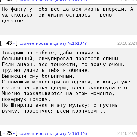
По факту у тебя всегда вся жизнь впереди. А
уж сколько той жизни осталось - дело
десятое.
[
+
43
-
]
Комментировать цитату №161877
28.10.2024
Товарищ по работе, дабы получить
больничный, симулировал прострел спины.
Если знаешь все тонкости, то врачу очень
трудно уличить тебя в обмане.
Выписали ему больничный.
С помощью медсестры он оделся, и когда уже
взялся за ручку двери, врач окликнула его.
Многие прокалываются на этом моменте,
повернув голову.
Но Штирлиц знал и эту мульку: отпустив
ручку, повернулся всем корпусом...
[
+
25
-
]
Комментировать цитату №161876
28.10.2024