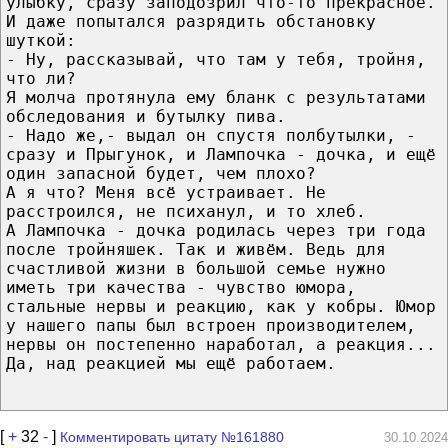
улыбку, сразу заподозрил что-то прекрасное.
И даже попытался разрядить обстановку
шуткой:
- Ну, рассказывай, что там у тебя, тройня,
что ли?
Я молча протянула ему бланк с результатами
обследования и бутылку пива.
- Надо же,- выдал он спустя полбутылки, -
сразу и Прыгунок, и Лампочка - дочка, и ещё
один запасной будет, чем плохо?
А я что? Меня всё устраивает. Не
расстроился, не психанул, и то хлеб.
А Лампочка - дочка родилась через три года
после тройняшек. Так и живём. Ведь для
счастливой жизни в большой семье нужно
иметь три качества - чувство юмора,
стальные нервы и реакцию, как у кобры. Юмор
у нашего папы был встроен производителем,
нервы он постепенно наработал, а реакция...
Да, над реакцией мы ещё работаем.
[
+
32
-
]
Комментировать цитату №161880
30.10.2024