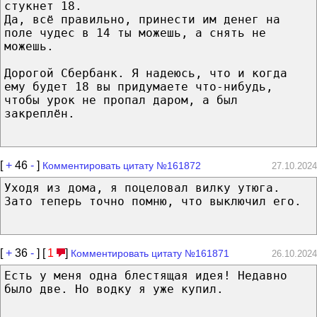
стукнет 18.
Да, всё правильно, принести им денег на
поле чудес в 14 ты можешь, а снять не
можешь.
Дорогой Сбербанк. Я надеюсь, что и когда
ему будет 18 вы придумаете что-нибудь,
чтобы урок не пропал даром, а был
закреплён.
[
+
46
-
]
Комментировать цитату №161872
27.10.2024
Уходя из дома, я поцеловал вилку утюга.
Зато теперь точно помню, что выключил его.
[
+
36
-
] [
1
]
Комментировать цитату №161871
26.10.2024
Есть у меня одна блестящая идея! Недавно
было две. Но водку я уже купил.