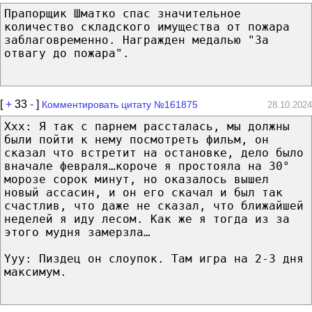
Прапорщик Шматко спас значительное
количество складского имущества от пожара
заблаговременно. Награжден медалью "За
отвагу до пожара".
[
+
33
-
]
Комментировать цитату №161875
28.10.2024
Xxx: Я так с парнем рассталась, мы должны
были пойти к нему посмотреть фильм, он
сказал что встретит на остановке, дело было
вначале февраля…короче я простояла на 30°
морозе сорок минут, но оказалось вышел
новый ассасин, и он его скачал и был так
счастлив, что даже не сказал, что ближайшей
неделей я иду лесом. Как же я тогда из за
этого мудня замерзла…
Yyy: Пиздец он слоупок. Там игра на 2-3 дня
максимум.