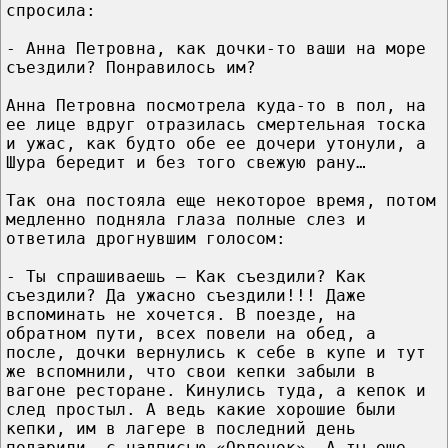
спросила:
- Анна Петровна, как дочки-то ваши на море
съездили? Понравилось им?
Анна Петровна посмотрела куда-то в пол, на
ее лице вдруг отразилась смертельная тоска
и ужас, как будто обе ее дочери утонули, а
Шура бередит и без того свежую рану…
Так она постояла еще некоторое время, потом
медленно подняла глаза полные слез и
ответила дрогнувшим голосом:
- Ты спрашиваешь – Как съездили? Как
съездили? Да ужасно съездили!!! Даже
вспоминать не хочется. В поезде, на
обратном пути, всех повели на обед, а
после, дочки вернулись к себе в купе и тут
же вспомнили, что свои кепки забыли в
вагоне ресторане. Кинулись туда, а кепок и
след простыл. А ведь какие хорошие были
кепки, им в лагере в последний день
подарили, с надписью «Орленок». А ты еще