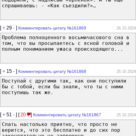
спрашиваешь: - «Как съездили?»…
[
+
29
-
]
Комментировать цитату №161869
26.10.2024
Проблема полноценного восьмичасового сна в
том, что вы просыпаетесь с ясной головой и
полным пониманием ужаса происходящего...
[
+
15
-
]
Комментировать цитату №161868
25.10.2024
Поступай с другими так, как они поступили
бы с тобой, если бы знали, что ты с ними
поступишь так же.
[
+
51
-
] [
20
]
Комментировать цитату №161867
25.10.2024
Спать настолько приятно, что просто не
верится, что это бесплатно и до сих пор
законодательно не запрещено.