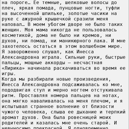
на пороге… Ее темные, шелковые волосы до
плеч, яркая помада, пунцовые ногти, туфли
на высоченной шпильке, золотые часики на
руке с ажурной крышечкой сразили меня
наповал… В моем убогом дворе не было таких
женщин. Моя мама никогда не пользовалась
косметикой, дома не было ни кремов, ни
духов, ни помад, ни маникюрного лака. И мне
захотелось остаться в этом волшебном мире.
Я завороженно слушал, как Инесса
Александровна играла. Сильные руки, быстрые
пальцы, мощные аккорды – несчастная
«Лирика» начинала раскачиваться во время ее
игры.
Когда мы разбирали новые произведения,
Инесса Александровна подсаживалась ко мне,
пододвигая стул и мерно ногтем отстукивала
ритм. Проставляя номера пальцев на нотах,
она мягко наваливалась на меня плечом, и я
испытывал странное волнение от близости
чужого человека, слыша ее дыхание и терпкий
аромат духов. Она была ровесницей моих
родителей и казалась мне очень старой. И
невыносимо прекрасной. Я одновременно