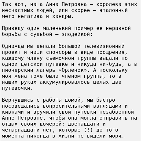
Так вот, наша Анна Петровна – королева этих
несчастных людей, или скорее – эталонный
метр негатива и хандры.
Приведу один маленький пример ее неравной
борьбы с судьбой – злодейкой:
Однажды мы делали большой телевизионный
проект и наши спонсоры в виде поощрения,
каждому члену съемочной группы выдали по
одной детской путевке и никуда ни-будь, а в
пионерский лагерь «Орленок». А поскольку
моя жена тоже была членом группы, то в
наших руках аккумулировалось целых две
путевочки.
Вернувшись с работы домой, мы быстро
посовещались вопросительными взглядами и
кивками и вручили свои путевки незабвенной
Анне Петровне, чтобы она могла отправить на
отдых своих дочерей: двенадцати и
четырнадцати лет, которые (!) до того
момента никогда в жизни не видели моря…