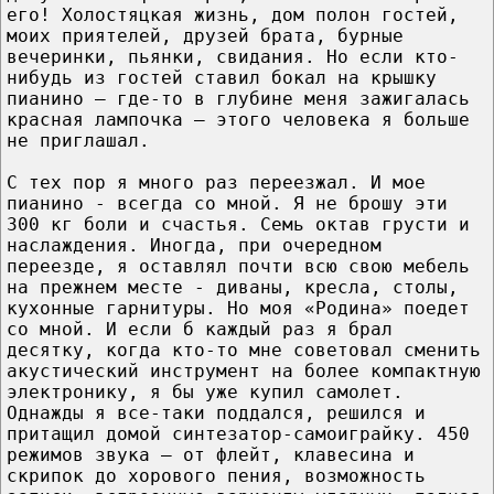
его! Холостяцкая жизнь, дом полон гостей,
моих приятелей, друзей брата, бурные
вечеринки, пьянки, свидания. Но если кто-
нибудь из гостей ставил бокал на крышку
пианино – где-то в глубине меня зажигалась
красная лампочка – этого человека я больше
не приглашал.
С тех пор я много раз переезжал. И мое
пианино - всегда со мной. Я не брошу эти
300 кг боли и счастья. Семь октав грусти и
наслаждения. Иногда, при очередном
переезде, я оставлял почти всю свою мебель
на прежнем месте - диваны, кресла, столы,
кухонные гарнитуры. Но моя «Родина» поедет
со мной. И если б каждый раз я брал
десятку, когда кто-то мне советовал сменить
акустический инструмент на более компактную
электронику, я бы уже купил самолет.
Однажды я все-таки поддался, решился и
притащил домой синтезатор-самоиграйку. 450
режимов звука – от флейт, клавесина и
скрипок до хорового пения, возможность