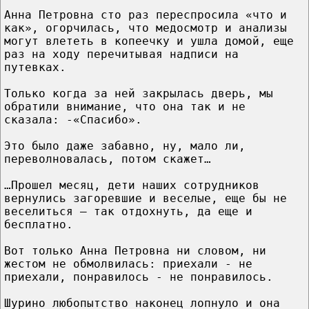
Анна Петровна сто раз переспросила «что и
как», огорчилась, что медосмотр и анализы
могут влететь в копеечку и ушла домой, еще
раз на ходу перечитывая надписи на
путевках.
Только когда за ней закрылась дверь, мы
обратили внимание, что она так и не
сказала: -«Спасибо».
Это было даже забавно, ну, мало ли,
переволновалась, потом скажет…
…Прошел месяц, дети наших сотрудников
вернулись загоревшие и веселые, еще бы не
веселиться – так отдохнуть, да еще и
бесплатно.
Вот только Анна Петровна ни словом, ни
жестом не обмолвилась: приехали - не
приехали, понравилось - не понравилось.
Шурино любопытство наконец лопнуло и она