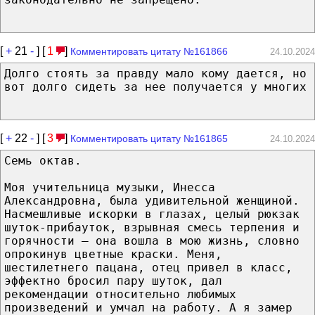
[
+
21
-
] [
1
]
Комментировать цитату №161866
24.10.2024
Долго стоять за правду мало кому дается, но
вот долго сидеть за нее получается у многих
[
+
22
-
] [
3
]
Комментировать цитату №161865
24.10.2024
Семь октав.
Моя учительница музыки, Инесса
Александровна, была удивительной женщиной.
Насмешливые искорки в глазах, целый рюкзак
шуток-прибауток, взрывная смесь терпения и
горячности – она вошла в мою жизнь, словно
опрокинув цветные краски. Меня,
шестилетнего пацана, отец привел в класс,
эффектно бросил пару шуток, дал
рекомендации относительно любимых
произведений и умчал на работу. А я замер