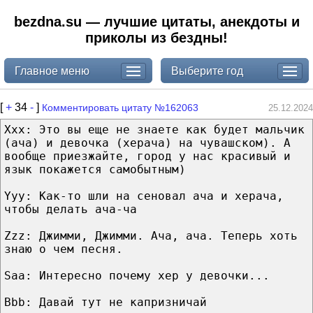
bezdna.su — лучшие цитаты, анекдоты и
приколы из бездны!
Главное меню
Выберите год
[
+
34
-
]
Комментировать цитату №162063
25.12.2024
Xxx: Это вы еще не знаете как будет мальчик
(ача) и девочка (херача) на чувашском). А
вообще приезжайте, город у нас красивый и
язык покажется самобытным)
Yyy: Как-то шли на сеновал ача и херача,
чтобы делать ача-ча
Zzz: Джимми, Джимми. Ача, ача. Теперь хоть
знаю о чем песня.
Saa: Интересно почему хер у девочки...
Bbb: Давай тут не капризничай