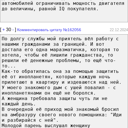
автомобилей ограничивать мощность двигателя
до величины, равной IQ покупателя.
[
+
30
-
]
Комментировать цитату №162056
22.12.2024
По долгу службы мой приятель вёл работу с
нашими гражданами за границей. И вот
достала его одна маразматичка, которая то
хотела, чтобы её лишили гражданства, то
решили её денежные проблемы, то ещё что-
то...
Как-то обратилась она за помощью защитить
её от инопланетян, которые каждую ночь
прилетают в квартиру и издеваются над ней.
У моего знакомого дым с ушей повалил - с
инопланетянами он ещё не боролся.
А женщина требовала защиты чуть ли не
каждый день.
В очередной её приход мой знакомый бросил
на амбразуру своего нового помощника: "Иди
и разбирайся с ней".
Молодой парень выслушал женщину