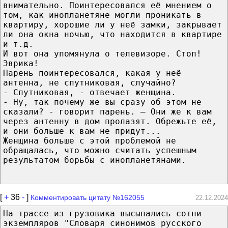
внимательно. Поинтересовался её мнением о
том, как инопланетяне могли проникать в
квартиру, хорошие ли у неё замки, закрывает
ли она окна ночью, что находится в квартире
и т.д.
И вот она упомянула о телевизоре. Стоп!
Эврика!
Парень поинтересовался, какая у неё
антенна, не спутниковая, случайно?
- Спутниковая, - отвечает женщина.
- Ну, так почему же вы сразу об этом не
сказали? - говорит парень. — Они же к вам
через антенну в дом пролазят. Обрежьте её,
и они больше к вам не придут...
Женщина больше с этой проблемой не
обращалась, что можно считать успешным
результатом борьбы с инопланетянами.
[
+
36
-
]
Комментировать цитату №162055
22.12.2024
На трассе из грузовика высыпались сотни
экземпляров "Словаря синонимов русского