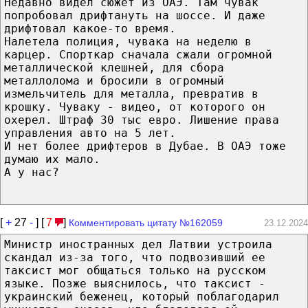
Недавно видел сюжет из ОАЭ. Там чувак
попробовал дрифтануть на шоссе. И даже
дрифтовал какое-то время.
Налетела полиция, чувака на неделю в
карцер. Спорткар сначала сжали огромной
металлической клешней, для сбора
металлолома и бросили в огромный
измельчитель для металла, превратив в
крошку. Чуваку - видео, от которого он
охерел. Штраф 30 тыс евро. Лишение права
управления авто на 5 лет.
И нет более дрифтеров в Дубае. В ОАЭ тоже
думаю их мало.
А у нас?
[
+
27
-
] [
7
]
Комментировать цитату №162059
23.12.2024
Министр иностранных дел Латвии устроила
скандал из-за того, что подвозивший ее
таксист мог общаться только на русском
языке. Позже выяснилось, что таксист -
украинский беженец, который поблагодарил