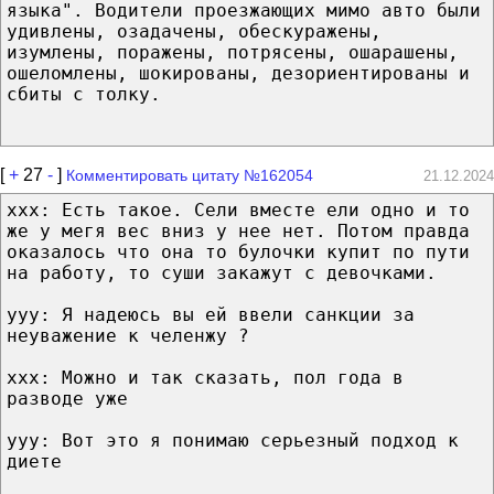
языка". Водители проезжающих мимо авто были
удивлены, озадачены, обескуражены,
изумлены, поражены, потрясены, ошарашены,
ошеломлены, шокированы, дезориентированы и
сбиты с толку.
[
+
27
-
]
Комментировать цитату №162054
21.12.2024
xxx: Есть такое. Сели вместе ели одно и то
же у мегя вес вниз у нее нет. Потом правда
оказалось что она то булочки купит по пути
на работу, то суши закажут с девочками.
yyy: Я надеюсь вы ей ввели санкции за
неуважение к челенжу ?
xxx: Можно и так сказать, пол года в
разводе уже
yyy: Вот это я понимаю серьезный подход к
диете