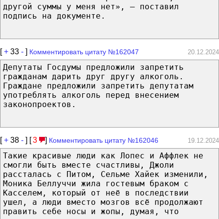
другой суммы у меня нет», — поставил
подпись на документе.
[
+
33
-
]
Комментировать цитату №162047
20.12.2024
Депутаты Госдумы предложили запретить
гражданам дарить друг другу алкоголь.
Граждане предложили запретить депутатам
употреблять алкоголь перед внесением
законопроектов.
[
+
38
-
] [
3
]
Комментировать цитату №162046
19.12.2024
Такие красивые люди как Лопес и Аффлек не
смогли быть вместе счастливы, Джоли
рассталась с Питом, Сельме Хайек изменили,
Моника Беллуччи жила гостевым браком с
Касселем, который от неё в последствии
ушел, а люди вместо мозгов всё продолжают
править себе носы и жопы, думая, что