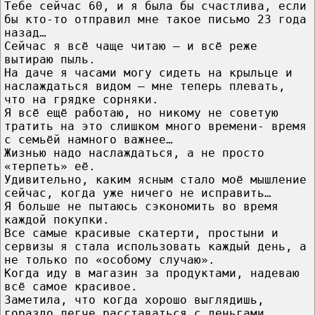
Тебе сейчас 60, и я была бы счастлива, если
бы кто-то отправил мне такое письмо 23 года
назад…
Сейчас я всё чаще читаю – и всё реже
вытираю пыль.
На даче я часами могу сидеть на крыльце и
наслаждаться видом – мне теперь плевать,
что на грядке сорняки.
Я всё ещё работаю, но никому не советую
тратить на это слишком много времени- время
с семьёй намного важнее…
Жизнью надо наслаждаться, а не просто
«терпеть» её.
Удивительно, каким ясным стало моё мышление
сейчас, когда уже ничего не исправить…
Я больше не пытаюсь сэкономить во время
каждой покупки.
Все самые красивые скатерти, простыни и
сервизы я стала использовать каждый день, а
не только по «особому случаю».
Когда иду в магазин за продуктами, надеваю
всё самое красивое.
Заметила, что когда хорошо выглядишь,
гораздо легче расставаться с деньгами.