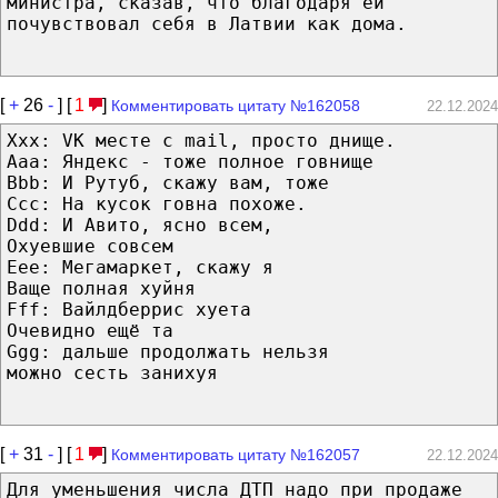
министра, сказав, что благодаря ей
почувствовал себя в Латвии как дома.
[
+
26
-
] [
1
]
Комментировать цитату №162058
22.12.2024
Xxx: VK месте с mail, просто днище.
Aaa: Яндекс - тоже полное говнище
Bbb: И Рутуб, скажу вам, тоже
Ccc: На кусок говна похоже.
Ddd: И Авито, ясно всем,
Охуевшие совсем
Eee: Мегамаркет, скажу я
Ваще полная хуйня
Fff: Вайлдберрис хуета
Очевидно ещё та
Ggg: дальше продолжать нельзя
можно сесть занихуя
[
+
31
-
] [
1
]
Комментировать цитату №162057
22.12.2024
Для уменьшения числа ДТП надо при продаже