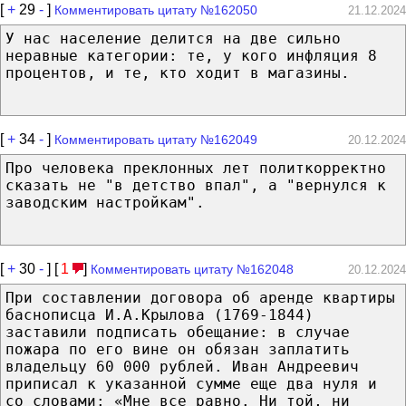
[
+
29
-
]
Комментировать цитату №162050
21.12.2024
У нас население делится на две сильно
неравные категории: те, у кого инфляция 8
процентов, и те, кто ходит в магазины.
[
+
34
-
]
Комментировать цитату №162049
20.12.2024
Про человека преклонных лет политкорректно
сказать не "в детство впал", а "вернулся к
заводским настройкам".
[
+
30
-
] [
1
]
Комментировать цитату №162048
20.12.2024
При составлении договора об аренде квартиры
баснописца И.А.Крылова (1769-1844)
заставили подписать обещание: в случае
пожара по его вине он обязан заплатить
владельцу 60 000 рублей. Иван Андреевич
приписал к указанной сумме еще два нуля и
со словами: «Мне все равно. Ни той, ни