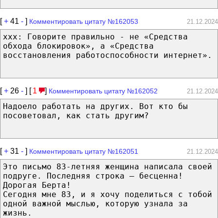
[
+
41
-
]
Комментировать цитату №162053
21.12.2024
xxx: Говорите правильно - не «Средства
обхода блокировок», а «Средства
восстановления работоспособности интернет».
[
+
26
-
] [
1
]
Комментировать цитату №162052
21.12.2024
Надоело работать на других. Вот кто бы
посоветовал, как стать другим?
[
+
31
-
]
Комментировать цитату №162051
21.12.2024
Это письмо 83-летняя женщина написала своей
подруге. Последняя строка – бесценна!
Дорогая Берта!
Сегодня мне 83, и я хочу поделиться с тобой
одной важной мыслью, которую узнала за
жизнь.