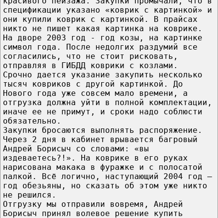
красивого пейзажа. Закупки промычали, что в
спецификации указано «коврик с картинкой» и
они купили коврик с картинкой. В прайсах
никто не пишет какая картинка на коврике.
На дворе 2003 год - год козы, на картинке
символ года. После недолгих раздумий все
согласились, что не стоит рисковать,
отправляя в ГИБДД коврики с козлами.
Срочно дается указание закупить несколько
тысяч ковриков с другой картинкой. До
Нового года уже совсем мало времени, а
отгрузка должна уйти в полной комплектации,
иначе ее не примут, и сроки надо соблюсти
обязательно.
Закупки бросаются выполнять распоряжение.
Через 2 дня в кабинет врывается багровый
Андрей Борисыч со словами: «вы
издеваетесь?!». На коврике в его руках
нарисована макака в фуражке и с полосатой
палкой. Всё логично, наступающий 2004 год –
год обезьяны, но сказать об этом уже никто
не решился.
Отгрузку мы отправили вовремя, Андрей
Борисыч принял волевое решение купить