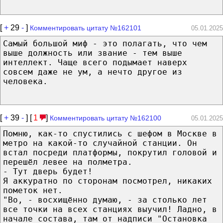
[
+
29
-
]
Комментировать цитату №162101
05.01.2025
Самый большой миф - это полагать, что чем
выше должность или звание - тем выше
интеллект. Чаще всего подымает наверх
совсем даже не ум, а нечто другое из
человека.
[
+
39
-
] [
1
]
Комментировать цитату №162100
05.01.2025
Помню, как-то спустились с шефом в Москве в
метро на какой-то случайной станции. Он
встал посреди платформы, покрутил головой и
перешёл левее на полметра.
- Тут дверь будет!
Я аккуратно по сторонам посмотрел, никаких
пометок нет.
"Во, - восхищённо думаю, - за столько лет
все точки на всех станциях выучил! Ладно, в
начале состава, там от надписи "Остановка