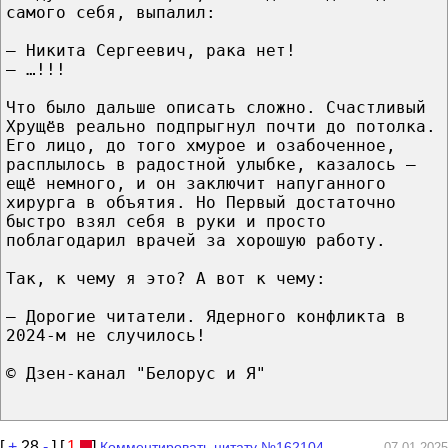
самого себя, выпалил:
– Никита Сергеевич, рака нет!
– …!!!
Что было дальше описать сложно. Счастливый
Хрущёв реально подпрыгнул почти до потолка.
Его лицо, до того хмурое и озабоченное,
расплылось в радостной улыбке, казалось –
ещё немного, и он заключит напуганного
хирурга в объятия. Но Первый достаточно
быстро взял себя в руки и просто
поблагодарил врачей за хорошую работу.
Так, к чему я это? А вот к чему:
– Дорогие читатели. Ядерного конфликта в
2024-м не случилось!
© Дзен-канал "Белорус и Я"
[
+
28
-
] [
1
]
Комментировать цитату №162104
07.01.2025