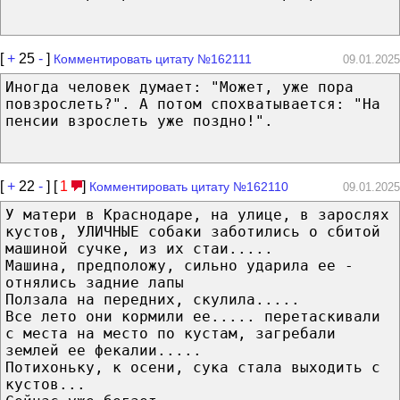
[
+
25
-
]
Комментировать цитату №162111
09.01.2025
Иногда человек думает: "Может, уже пора
повзрослеть?". А потом спохватывается: "На
пенсии взрослеть уже поздно!".
[
+
22
-
] [
1
]
Комментировать цитату №162110
09.01.2025
У матери в Краснодаре, на улице, в зарослях
кустов, УЛИЧНЫЕ собаки заботились о сбитой
машиной сучке, из их стаи.....
Машина, предположу, сильно ударила ее -
отнялись задние лапы
Ползала на передних, скулила.....
Все лето они кормили ее..... перетаскивали
с места на место по кустам, загребали
землей ее фекалии.....
Потихоньку, к осени, сука стала выходить с
кустов...