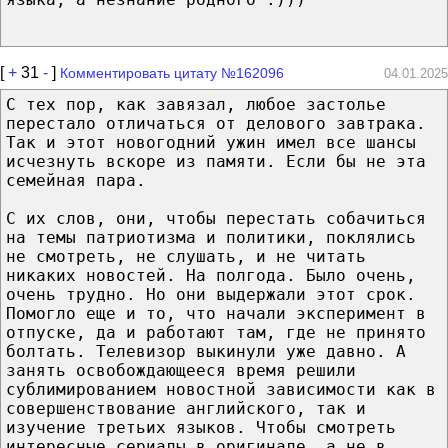
[
+
31
-
]
Комментировать цитату №162096
04.01.2025
С тех пор, как завязал, любое застолье
перестало отличаться от делового завтрака.
Так и этот новогодний ужин имел все шансы
исчезнуть вскоре из памяти. Если бы не эта
семейная пара.
С их слов, они, чтобы перестать собачиться
на темы патриотизма и политики, поклялись
не смотреть, не слушать, и не читать
никаких новостей. На полгода. Было очень,
очень трудно. Но они выдержали этот срок.
Помогло еще и то, что начали эксперимент в
отпуске, да и работают там, где не принято
болтать. Телевизор выкинули уже давно. А
занять освобождающееся время решили
сублимированием новостной зависимости как в
совершенствование английского, так и
изучение третьих языков. Чтобы смотреть
интересные сериалы в оригинале, а не в