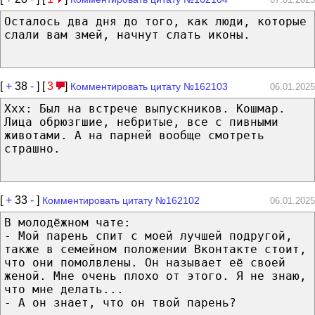
Осталось два дня до того, как люди, которые
слали вам змей, начнут слать иконы.
[
+
38
-
] [
3
]
Комментировать цитату №162103
06.01.2025
Xxx: Был на встрече выпускников. Кошмар.
Лица обрюзгшие, небритые, все с пивными
животами. А на парней вообще смотреть
страшно.
[
+
33
-
]
Комментировать цитату №162102
06.01.2025
В молодёжном чате:
- Мой парень спит с моей лучшей подругой,
также в семейном положении Вконтакте стоит,
что они помолвлены. Он называет её своей
женой. Мне очень плохо от этого. Я не знаю,
что мне делать...
- А он знает, что он твой парень?