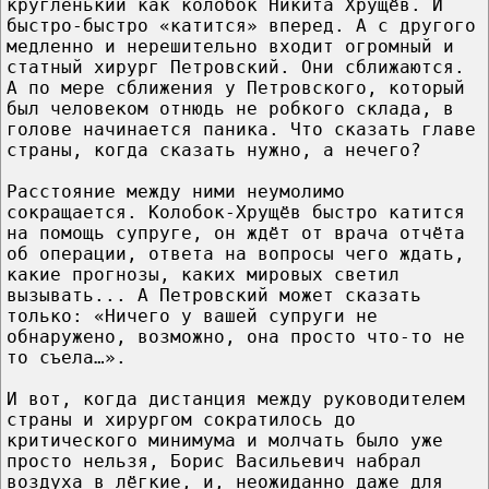
кругленький как колобок Никита Хрущёв. И
быстро-быстро «катится» вперед. А с другого
медленно и нерешительно входит огромный и
статный хирург Петровский. Они сближаются.
А по мере сближения у Петровского, который
был человеком отнюдь не робкого склада, в
голове начинается паника. Что сказать главе
страны, когда сказать нужно, а нечего?
Расстояние между ними неумолимо
сокращается. Колобок-Хрущёв быстро катится
на помощь супруге, он ждёт от врача отчёта
об операции, ответа на вопросы чего ждать,
какие прогнозы, каких мировых светил
вызывать... А Петровский может сказать
только: «Ничего у вашей супруги не
обнаружено, возможно, она просто что-то не
то съела…».
И вот, когда дистанция между руководителем
страны и хирургом сократилось до
критического минимума и молчать было уже
просто нельзя, Борис Васильевич набрал
воздуха в лёгкие, и, неожиданно даже для