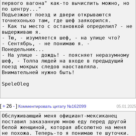
первого вагона" как-то вычислить можно, но
по центру..."
Подъезжает поезд и двери открываются
точнехонько там, где шеф заякорился.
- Как ты место с остановкой определил? - не
выдерживаю я.
- Тю, - изумляется шеф, - на улице что?
- Сентябрь, - не понимаю я. -
Понедельник...
- На улице - дождь! - поясняет неразумному
шеф, - Толпа людей на входе в предыдущий
поезд мокрых следов наоставляла.
Внимательней нужно быть!
SpeleOleg
[
+
26
-
]
Комментировать цитату №162099
05.01.2025
Обслуживающий меня официант-мексиканец
поставил заказанную мною еду перед другой
белой женщиной, которая абсолютно на меня
не похожа. Теперь-то я понимаю те шуточки.