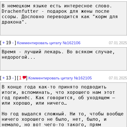
В немецком языке есть интересное слово.
Drachenfutter - подарок для жены после
ссоры. Дословно переводится как "корм для
дракона".
[
+
19
-
]
Комментировать цитату №162106
07.01.2025
Время - лучший лекарь. Во всяком случае,
недорогой...
[
+
13
-
] [
1
]
Комментировать цитату №162105
07.01.2025
В конце года как-то принято подводить
итоги, вспоминать, что хорошего нам этот
год принёс. Как говорится, об уходящем –
или хорошо, или ничего…
Но год выдался сложный. Ни то, чтобы вообще
ничего хорошего не было, нет, было, и
немало, но вот чего-то такого, прям