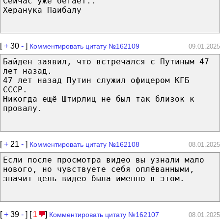
Сейчас уже бегает..
Херанука Паибалу
[
+
30
-
]
Комментировать цитату №162109
09.01.2025
Байден заявил, что встречался с Путиным 47
лет назад.
47 лет назад Путин служил офицером КГБ
СССР.
Никогда ещё Штирлиц не был так близок к
провалу.
[
+
21
-
]
Комментировать цитату №162108
08.01.2025
Если после просмотра видео вы узнали мало
нового, но чувствуете себя оплёванными,
значит цель видео была именно в этом.
[
+
39
-
] [
1
]
Комментировать цитату №162107
08.01.2025