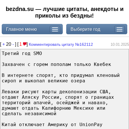
bezdna.su — лучшие цитаты, анекдоты и
приколы из бездны!
Главное меню
Выберите год
[
+
20
-
] [
1
]
Комментировать цитату №162112
10.01.2025
Третий год SMO⁠⁠
Захвачен с горем пополам только Квебек
В интернете спорят, кто придумал кленовый
сироп и выкопал великие озера
Леваки рисуют карты деколонизации США,
отдают Аляску России, спорят о границах
территорий апачей, осейджей и навахо,
думают отдать Калифорнию Мексике или
сделать независимой
Китай отключает Америку от UnionPay