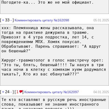
Погодите-ка... Это же не мой официант.
[
+
33
-
]
Комментировать цитату №162098
05.01.2025
xxx: Племянница жены рассказывала, она
тогда на практике дежурила в травме.
Привозят в 4 утра подростка, лет 14, с
повреждениями МПХ. Хомяк покусал.
Обрабатывают. Парень спрашивает: "А вдруг
он бешеный?"
Хирург-травматолог в голос навстречу орет:
"Это ты, блять, бешеный!!!! Ты нахуя в три
часа ночи в клетку с хомяком хуем додумался
тыкать?, Кто из вас ебанутый???"
[
+
24
-
] [
1
]
Комментировать цитату №162097
04.01.2025
Те кто вставляют в русскую речь иностранные
слова, показывают не знание иностранного
языка, а незнание родного :)))