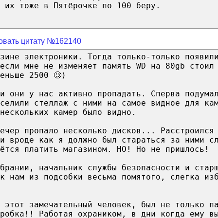
 их тоже в Пятёрочке по 100 беру.
овать цитату №162140
зине электроники. Тогда только-только появил
 если мне не изменяет память WD на 80gb стоил
еньше 2500 🥲)
и они у нас активно пропадать. Сперва подума
селили стеллаж с ними на самое видное для ка
нескольких камер было видно.
ечер пропало несколько дисков... Расстроился
и вроде как я должно был стараться за ними с
ётся платить магазином. НО! Но не пришлось!
брании, начальник службы безопасности и стар
к нам из подсобки весьма помятого, слегка из
 этот замечательный человек, был не только п
робка!! Работая охраником, в дни когда ему в