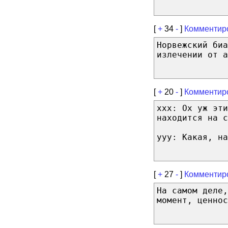
[
+
34
-
]
Комментир
Норвежский биа
излечении от а
[
+
20
-
]
Комментир
xxx: Ох уж эти
находится на с
yyy: Какая, н
[
+
27
-
]
Комментир
На самом деле,
момент, ценнос