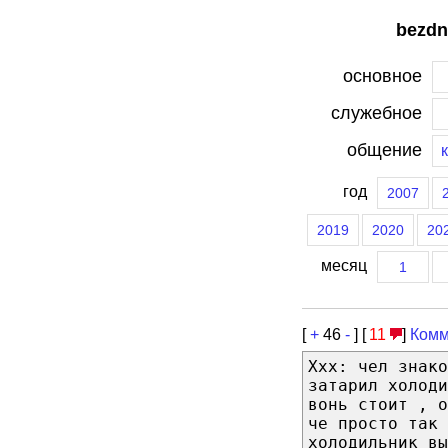
bezdn
основное
служебное
общение
год
2007
2019
2020
20
месяц
1
[
+
46
-
] [
11
]
Комм
Xxx: чел знако
затарил холоди
вонь стоит , о
че просто так 
холодильник вы