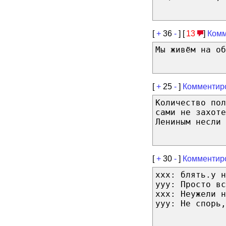
[
+
36
-
] [
13
]
Комм
Мы живём на об
[
+
25
-
]
Комментир
Количество пол
сами не захоте
Лениным несли 
[
+
30
-
]
Комментир
xxx: блять.у н
yyy: Просто вс
xxx: Неужели н
yyy: Не спорь,