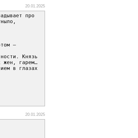
20.01.2025
ладывает про
уныло,
отом –
тности. Князь
х жен, гарем…
нием в глазах
20.01.2025