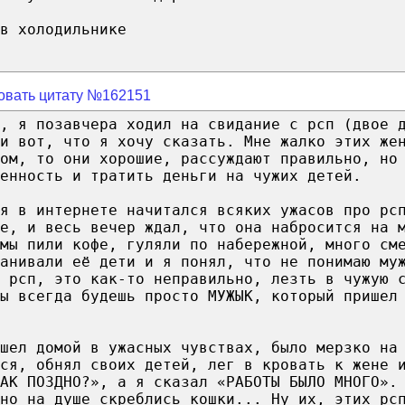
в холодильнике
овать цитату №162151
, я позавчера ходил на свидание с рсп (двое 
и вот, что я хочу сказать. Мне жалко этих же
ом, то они хорошие, рассуждают правильно, но
енность и тратить деньги на чужих детей.
я в интернете начитался всяких ужасов про рс
ые, и весь вечер ждал, что она набросится на 
мы пили кофе, гуляли по набережной, много см
ванивали её дети и я понял, что не понимаю му
 рсп, это как-то неправильно, лезть в чужую 
ы всегда будешь просто МУЖЫК, который пришел
шел домой в ужасных чувствах, было мерзко на
ся, обнял своих детей, лег в кровать к жене 
АК ПОЗДНО?», а я сказал «РАБОТЫ БЫЛО МНОГО».
но на душе скреблись кошки... Ну их, этих рс