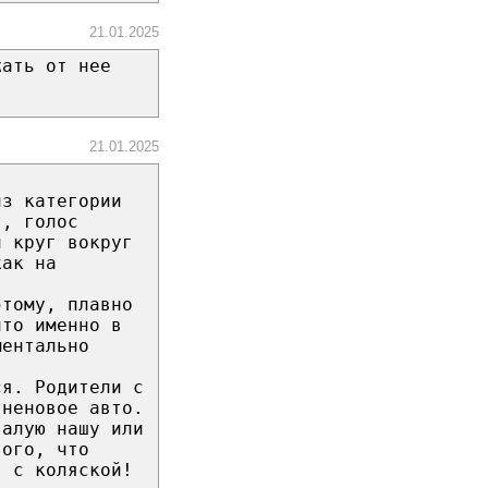
21.01.2025
жать от нее
21.01.2025
из категории
т, голос
й круг вокруг
как на
этому, плавно
что именно в
ментально
ся. Родители с
 неновое авто.
валую нашу или
того, что
я с коляской!