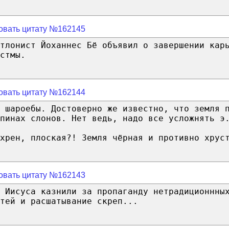
овать цитату №162145
тлонист Йоханнес Бё объявил о завершении кар
стмы.
овать цитату №162144
 шароебы. Достоверно же известно, что земля 
пинах слонов. Нет ведь, надо все усложнять э
ахрен, плоская?! Земля чёрная и противно хрус
овать цитату №162143
 Иисуса казнили за пропаганду нетрадиционнны
тей и расшатывание скреп...