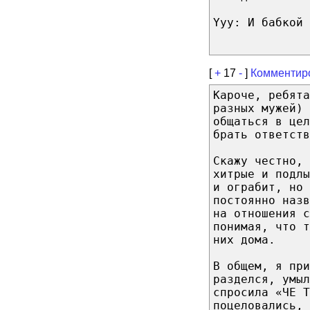
Yyy: И бабкой 
[
+
17
-
]
Комментир
Кароче, ребята
разных мужей) 
общаться в цел
брать ответств
Скажу честно, 
хитрые и подл
и ограбит, но 
постоянно наз
на отношения с
понимая, что т
них дома.
В общем, я при
разделся, умыл
спросила «ЧЕ Т
поцеловались, 