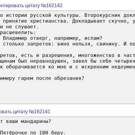
нтировать цитату №162142
о истории русской культуры. Второкурсник док
 принятие христианства. Докладывает скучно, 
и не слушает.
расшевелить:
 Владимир отверг, например, ислам?
 столько запретов: вино нельзя, свинину. И п
претов, есть и разрешения, многоженство в час
нщинам был неравнодушен, завел бы себе четыре
ек оборачивается ко мне и с искренним недоуме
имиру гарем после обрезания?
овать цитату №162141
т ваши мандарины?
Пятёрочке по 100 беру.