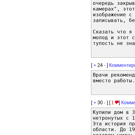
очередь закрыв
камерах", этот
изображение с 
записывать, б
Сказать что я 
молод и этот с
тупость не зна
[
+
24
-
]
Комментир
Врачи рекомен
вместо работы.
[
+
30
-
] [
1
]
Комме
Купили дом в З
нетронутых с 1
Эта история пр
области. До 19