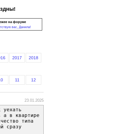
ездны!
ежее на форуме
тствую вас, Данила!
016
2017
2018
10
11
12
23.01.2025
к уехать
ь а в квартире
ичество типа
ый сразу