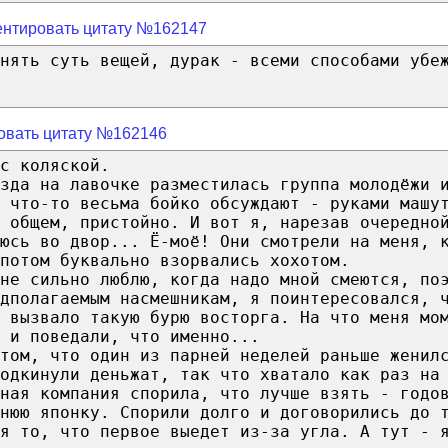
нтировать цитату №162147
нять суть вещей, дурак - всеми способами убе
овать цитату №162146
с коляской.
зда на лавочке разместилась группа молодёжи 
 что-то весьма бойко обсуждают - руками машу
в общем, пристойно. И вот я, нарезав очередно
юсь во двор... Ё-моё! Они смотрели на меня, 
потом буквально взорвались хохотом.
 не сильно люблю, когда надо мной смеются, по
дполагаемым насмешникам, я поинтересовался, 
 вызвало такую бурю восторга. На что меня мо
 и поведали, что именно...
том, что один из парней неделей раньше женил
одкинули деньжат, так что хватало как раз на
ная компания спорила, что лучше взять - годо
нюю японку. Спорили долго и договорились до 
ся то, что первое выедет из-за угла. А тут - 