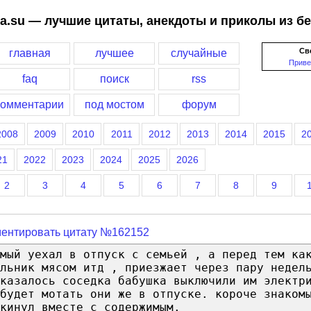
a.su — лучшие цитаты, анекдоты и приколы из б
Св
главная
лучшее
случайные
Приве
faq
поиск
rss
комментарии
под мостом
форум
2008
2009
2010
2011
2012
2013
2014
2015
2
21
2022
2023
2024
2025
2026
2
3
4
5
6
7
8
9
ентировать цитату №162152
мый уехал в отпуск с семьей , а перед тем ка
льник мясом итд , приезжает через пару недел
казалось соседка бабушка выключили им электр
будет мотать они же в отпуске. короче знаком
кинул вместе с содержимым.