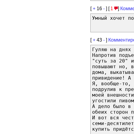
[
+
16
-
] [
1
]
Комме
Умный хочет по
[
+
43
-
]
Комментир
Гуляю на днях 
Напротив подъе
"суть за 20" и
повышают но, 
дома, выкатыва
привидение! А 
Я, вообще-то,
подрулив к пре
моей внешности
угостили пивом
А дело было в 
обеих сторон п
И вот вся чест
семи-десятилет
купить придёт