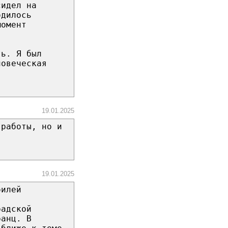
сидел на
одилось
момент
ть. Я был
ловеческая
19.01.2025
 работы, но и
19.01.2025
билей
радской
ранц. В