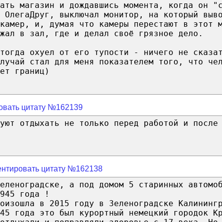
ать магазин и дождавшись момента, когда он "
 ОлегаДруг, выключал монитор, на который выв
камер, и, думая что камеры перестают в этот 
ежал в зал, где и делал своё грязное дело.
тогда охуел от его тупости - ничего не сказа
лучай стал для меня показателем того, что че
ет границ)
овать цитату №162139
дуют отдыхать не только перед работой и после
нтировать цитату №162138
еленоградске, а под домом 5 старинных автомо
945 года !
оизошла в 2015 году в Зеленоградске Калининг
45 года это был курортный немецкий городок К