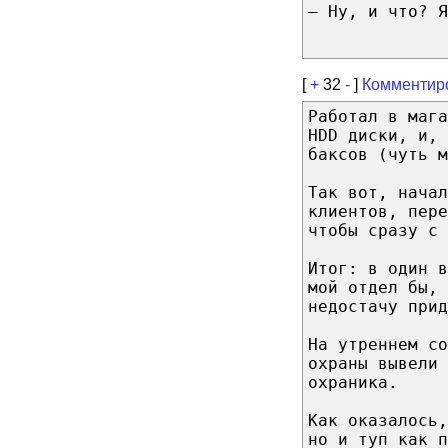
– Ну, и что? Я
[
+
32
-
]
Комментир
Работал в мага
HDD диски, и,
баксов (чуть м
Так вот, начал
клиентов, пере
чтобы сразу с 
Итог: в один в
мой отдел бы, 
недостачу прид
На утреннем со
охраны вывели 
охраника.
Как оказалось,
но и туп как п