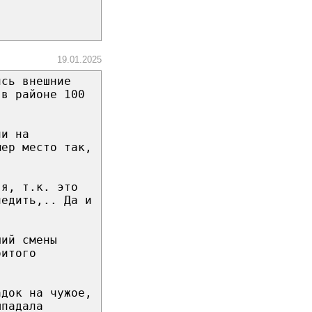
19.01.2025
ись внешние
 в районе 100
ли на
мер место так,
 я, т.к. это
ледить,.. Да и
ший смены
битого
адок на чужое,
ыпадала