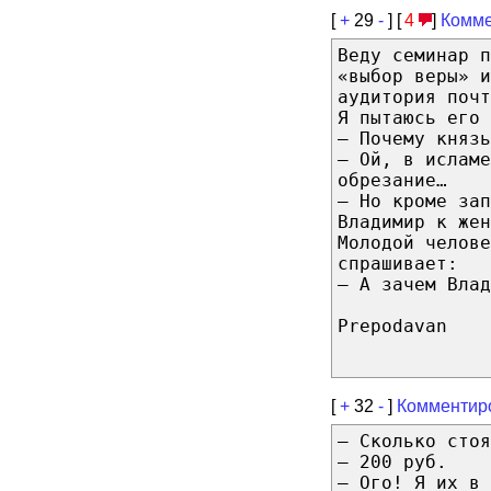
[
+
29
-
] [
4
]
Комме
Веду семинар п
«выбор веры» и
аудитория почт
Я пытаюсь его 
– Почему князь
– Ой, в исламе
обрезание…
– Но кроме за
Владимир к же
Молодой челов
спрашивает:
– А зачем Влад
Prepodavan
[
+
32
-
]
Комментир
– Сколько стоя
– 200 руб.
– Ого! Я их в 