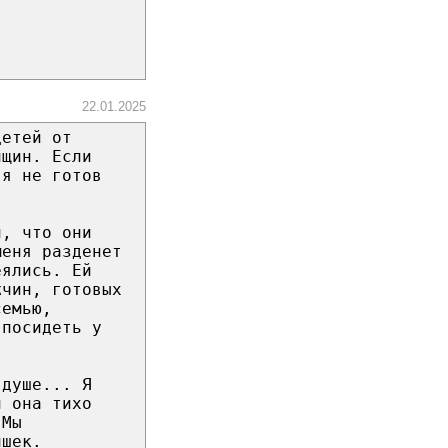
22.01.2025
детей от
нщин. Если
 я не готов
п, что они
меня разденет
еялись. Ей
жчин, готовых
семью,
 посидеть у
 душе... Я
и она тихо
 Мы
пшек.