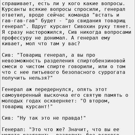
спрашивает, есть ли у кого какие вопросы.
Курсанты всякие вопросы спросили, генерал
ответил, вроде сейчас команда "встать и
гав-гав-гав" будет - "до свидания товарищ
генерал". Вдруг курсант Сивохин руку тянет.
Я сразу насторожился, Сив никогда вопросами
профессуру не донимал. А генерал ему
кивает, мол что там у вас?
Сив: "Товарищ генерал, а вы про
невозможность разделения спиртобензиновой
смеси о чистом спирте говорили, или о том
что с нее питьевого безопасного суррогата
получить нельзя?"
Генерал аж передернулся, опять этот
самоуверенный выскочка его святую память о
молодых годах оскверняет: "О втором,
товарищ курсант!"
Сив: "Ну так это не правда!"
Генерал: "Это что же? Значит, что вы ее