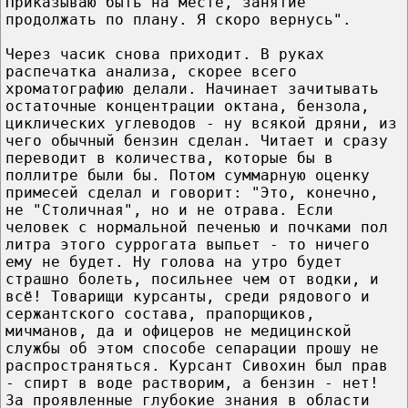
Приказываю быть на месте, занятие
продолжать по плану. Я скоро вернусь".
Через часик снова приходит. В руках
распечатка анализа, скорее всего
хроматографию делали. Начинает зачитывать
остаточные концентрации октана, бензола,
циклических углеводов - ну всякой дряни, из
чего обычный бензин сделан. Читает и сразу
переводит в количества, которые бы в
поллитре были бы. Потом суммарную оценку
примесей сделал и говорит: "Это, конечно,
не "Столичная", но и не отрава. Если
человек с нормальной печенью и почками пол
литра этого суррогата выпьет - то ничего
ему не будет. Ну голова на утро будет
страшно болеть, посильнее чем от водки, и
всё! Товарищи курсанты, среди рядового и
сержантского состава, прапорщиков,
мичманов, да и офицеров не медицинской
службы об этом способе сепарации прошу не
распространяться. Курсант Сивохин был прав
- спирт в воде растворим, а бензин - нет!
За проявленные глубокие знания в области