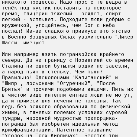
никакого процесса. Надо просто те ведра в
тенёк под кустик поставить на некоторое
время, глицерин тяжелый - осядет, спирт
легкий - всплывет. Подходите люди добрые с
кружечкой, угощайтесь, чем Бог с неба
послал! Из-за сладкого привкуса это ятство
в Военно-Воздушных Силах уважительно "Ликер
Шасси" именуют.
Или например взять погранвойска крайнего
севера. Да на границу с Норвегией со времен
Сталина ни одной бутылки водки не завезли,
а народ пьян в стельку. Чем пьян?
Правильно! Одеколонами "Капитанский" и
"Шипр", лосьонами "Огуречный", "После
Бритья" и прочими подобными вещами. Пить их
в чистом виде интеллигентные люди не могут,
да и примеси для печени не полезны. Так
ведь без всякого образования по физической
химии, в тяжелых полевых условиях суровой
тундры, народной мудростью прапорщика-
погранца был изобретен идеальный метод
криофракционации. Патентное название -
"Уголок на Трех Кирпичах". Берется три