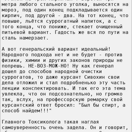
метра любого стального уголка, выносятся на
мороз, под один конец подкладывается один
кирпич, под другой - два. На тот конец, что
повыше, льётся суррогатный напиток, а с
того конца, что пониже, стекает очищенный
питьевой вариант. Гадость же вся по пути на
сталь намерзает.
А вот генеральский вариант идеальный!
Народного подхода нет и не будет - против
физики, химии и других законов природы не
попрешь. НЕ-ВОЗ-МОЖ-НО! Ну как генерал
дошел до способов народной очистки
суррогатов, то даже курсант Сивохин свои
дела отложил и стал подробненько эту часть
лекции конспектировать. И так его эта тема
увлекла, что он подсознательно, но громко
так, вслух, на профессорскую ремарку свой
курсантский ответ бросил: "Был бы спирт, а
способ найдем!!!"
Главного Токсиколога такая наглая
самоуверенность очень задела. Он и говорит,