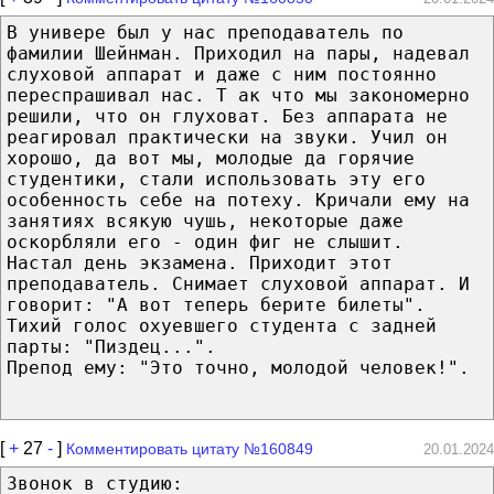
В универе был у нас преподаватель по
фамилии Шейнман. Приходил на пары, надевал
слуховой аппарат и даже с ним постоянно
переспрашивал нас. Т ак что мы закономерно
решили, что он глуховат. Без аппарата не
реагировал практически на звуки. Учил он
хорошо, да вот мы, молодые да горячие
студентики, стали использовать эту его
особенность себе на потеху. Кричали ему на
занятиях всякую чушь, некоторые даже
оскорбляли его - один фиг не слышит.
Настал день экзамена. Приходит этот
преподаватель. Снимает слуховой аппарат. И
говорит: "А вот теперь берите билеты".
Тихий голос охyевшего студента с задней
парты: "Пиздец...".
Препод ему: "Это точно, молодой человек!".
[
+
27
-
]
Комментировать цитату №160849
20.01.2024
Звонок в студию: