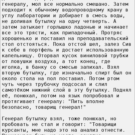
генералу, мол все нормально смешано. Затем
подходит к обычному водопроводному крану в
углу лаборатории и добирает в смесь воды,
не доливая бутылку на одну четверть. А
затем затыкает горлышко ладонью и начинает
все это трясти, как припадочный. Протряс
хорошенько и поставил на преподавательский
стол отстояться. Пока отстой шел, залез Сив
к себе в портфель и достает использованную
капельницу. Оторвал кусок виниловой трубки
от ловушки воздуха, а тот конец, где
иголка, в банку со смесью запихал. Взял
вторую бутылку, где изначально спирт был он
около стола на пол поставил. Потом ртом
чуть через трубочку подсосал и слил
самотёком нижний слой в эту бутылку. Поднял
её, понюхал, потом на язык попробовал и
протягивает генералу: "Пить вполне
безопасно, товарищ генерал!"
Генерал бутылку взял, тоже понюхал, но
пробовать не стал и говорит: "Товарищи
курсанты, мне надо это на анализ отнести.