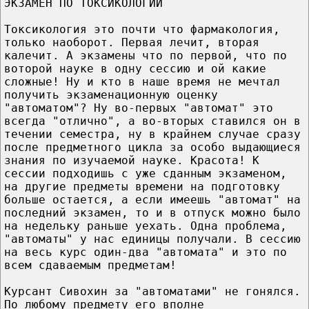
ЭКЗАМЕН ПО ТОКСИКОЛОГИИ
Токсикология это почти что фармакология,
только наоборот. Первая лечит, вторая
калечит. А экзамены что по первой, что по
воторой науке в одну сессию и ой какие
сложные! Ну и кто в наше время не мечтал
получить экзаменационную оценку
"автоматом"? Ну во-первых "автомат" это
всегда "отлично", а во-вторых ставился он в
течении семестра, ну в крайнем случае сразу
после предметного цикла за особо выдающиеся
знания по изучаемой науке. Красота! К
сессии подходишь с уже сданным экзаменом,
на другие предметы времени на подготовку
больше остается, а если имеешь "автомат" на
последний экзамен, то и в отпуск можно было
на недельку раньше уехать. Одна проблема,
"автоматы" у нас единицы получали. В сессию
на весь курс один-два "автомата" и это по
всем сдаваемым предметам!
Курсант Сивохин за "автоматами" не гонялся.
По любому предмету его вполне