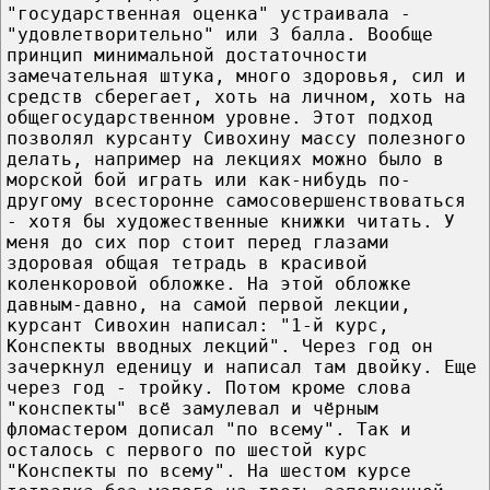
"государственная оценка" устраивала -
"удовлетворительно" или 3 балла. Вообще
принцип минимальной достаточности
замечательная штука, много здоровья, сил и
средств сберегает, хоть на личном, хоть на
общегосударственном уровне. Этот подход
позволял курсанту Сивохину массу полезного
делать, например на лекциях можно было в
морской бой играть или как-нибудь по-
другому всесторонне самосовершенствоваться
- хотя бы художественные книжки читать. У
меня до сих пор стоит перед глазами
здоровая общая тетрадь в красивой
коленкоровой обложке. На этой обложке
давным-давно, на самой первой лекции,
курсант Сивохин написал: "1-й курс,
Конспекты вводных лекций". Через год он
зачеркнул еденицу и написал там двойку. Еще
через год - тройку. Потом кроме слова
"конспекты" всё замулевал и чёрным
фломастером дописал "по всему". Так и
осталось с первого по шестой курс
"Конспекты по всему". На шестом курсе