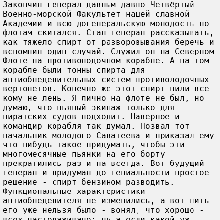
Закончил генерал давным-давно Четвёртый
Военно-морской Факультет нашей славной
Академии и всю догенеральскую молодость по
флотам скитался. Стал генерал рассказывать,
как тяжело спирт от разворовывания беречь и
вспомнил один случай. Служил он на Северном
Флоте на противолодочном корабле. А на том
корабле были тонны спирта для
антиобледенительных систем противолодочных
вертолетов. Конечно же этот спирт пили все
кому не лень. Я лично на флоте не был, но
думаю, что пьяный экипаж только для
пиратских судов подходит. Наверное и
командир корабля так думал. Позвал тот
начальник молодого Саватеева и приказал ему
что-нибудь такое придумать, чтобы эти
многомесячные пьянки на его борту
прекратились раз и на всегда. Вот будущий
генерал и придумал до гениальности простое
решение - спирт бензином разводить.
Функциональные характеристики
антиобледенителя не изменились, а вот пить
его уже нельзя было - вонял, что хорошо -
всех настораживало; ну а если какой уж