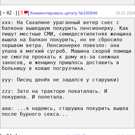
[
+
42
-
] [
3
]
Комментировать цитату №160846
19.01.2024
xxx: На Сахалине ураганный ветер снес с
балкона вышедшую покурить пенсионерку. Как
пишут местные СМИ, семидесятилетняя женщина
вышла на балкон покурить, но ее сбросило
порывом ветра. Пенсионерке повезло: она
упала в мягкий сугроб. Машина скорой помощи
не смогла проехать к дому из-за снежных
заносов, и женщину пришлось доставить в
больницу в ковше погрузчика.
yyy: Писец денёк не задался у старушки)
zzz: Зато на тракторе покаталась. И
покурила. И полетала.
aaa: ...я надеюсь, старушка покурить вышла
после бурного секса...