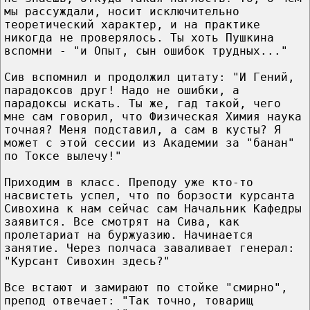
мы рассуждали, носит исключительно
теоретический характер, и на практике
никогда не проверялось. Ты хоть Пушкина
вспомни - "и Опыт, сын ошибок трудных..."
Сив вспомнил и продолжил цитату: "И Гений,
парадоксов друг! Надо не ошибки, а
парадоксы искать. Ты же, гад такой, чего
мне сам говорил, что Физическая Химия наука
точная? Меня подставил, а сам в кусты? Я
может с этой сессии из Академии за "банан"
по Токсе вылечу!"
Приходим в класс. Преподу уже кто-то
насвистеть успел, что по борзости курсанта
Сивохина к нам сейчас сам Начальник Кафедры
заявится. Все смотрят на Сива, как
пролетариат на буржуазию. Начинается
занятие. Через полчаса заваливает генерал:
"Курсант Сивохин здесь?"
Все встают и замирают по стойке "смирно",
препод отвечает: "Так точно, товарищ