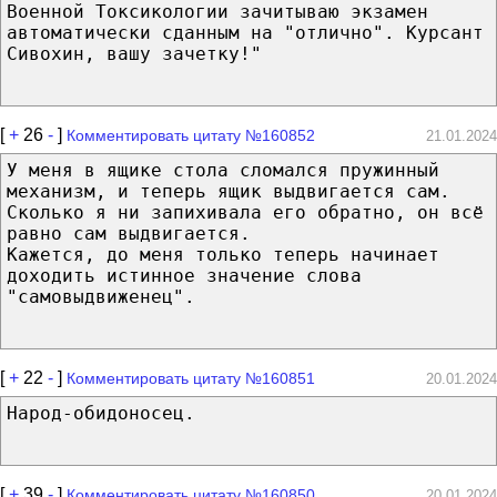
Военной Токсикологии зачитываю экзамен
автоматически сданным на "отлично". Курсант
Сивохин, вашу зачетку!"
[
+
26
-
]
Комментировать цитату №160852
21.01.2024
У меня в ящике стола сломался пружинный
механизм, и теперь ящик выдвигается сам.
Сколько я ни запихивала его обратно, он всё
равно сам выдвигается.
Кажется, до меня только теперь начинает
доходить истинное значение слова
"самовыдвиженец".
[
+
22
-
]
Комментировать цитату №160851
20.01.2024
Народ-обидоносец.
[
+
39
-
]
Комментировать цитату №160850
20.01.2024