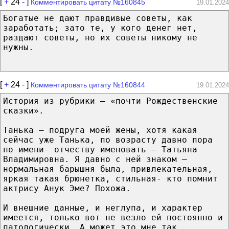
[
+
24
-
]
Комментировать цитату №160845
19.01.2024
Богатые не дают правдивые советы, как
заработать; зато те, у кого денег нет,
раздают советы, но их советы никому не
нужны.
[
+
24
-
]
Комментировать цитату №160844
19.01.2024
История из рубрики – «почти Рождественские
сказки».
Танька – подруга моей жены, хотя какая
сейчас уже Танька, по возрасту давно пора
по имени- отчеству именовать – Татьяна
Владимировна. Я давно с ней знаком –
нормальная барышня была, привлекательная,
яркая такая брюнетка, стильная- кто помнит
актрису Анук Эме? Похожа.
И внешние данные, и неглупа, и характер
имеется, только вот не везло ей постоянно и
патологически. А может это мне так