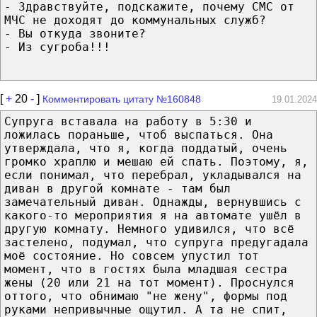
- Здравствуйте, подскажите, почему СМС от
МЧС не доходят до коммунальных служб?
- Вы откуда звоните?
- Из сугроба!!!
[
+
20
-
]
Комментировать цитату №160848
19.01.2024
Супруга вставала на работу в 5:30 и
ложилась пораньше, чтоб выспаться. Она
утверждала, что я, когда поддатый, очень
громко храплю и мешаю ей спать. Поэтому, я,
если понимал, что перебрал, укладывался на
диван в другой комнате - там был
замечательный диван. Однажды, вернувшись с
какого-то мероприятия я на автомате ушёл в
другую комнату. Немного удивился, что всё
застелено, подумал, что супруга предугадала
моё состояние. Но совсем упустил тот
момент, что в гостях была младшая сестра
жены (20 или 21 на тот момент). Проснулся
оттого, что обнимаю "не жену", формы под
руками непривычные ощутил. А та не спит,