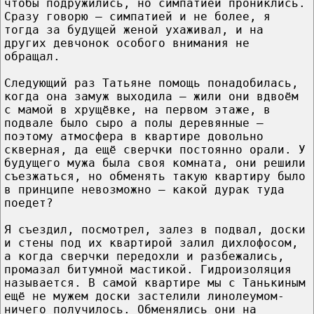
чтобы подружились, но симпатией прониклись.
Сразу говорю – симпатией и не более, я
тогда за будущей женой ухаживал, и на
других девчонок особого внимания не
обращал.
Следующий раз Татьяне помощь понадобилась,
когда она замуж выходила – жили они вдвоём
с мамой в хрущёвке, на первом этаже, в
подвале было сыро а полы деревянные –
поэтому атмосфера в квартире довольно
скверная, да ещё сверчки постоянно орали. У
будущего мужа была своя комната, они решили
съезжаться, но обменять такую квартиру было
в принципе невозможно – какой дурак туда
поедет?
Я съездил, посмотрел, залез в подвал, доски
и стены под их квартирой залил дихлофосом,
а когда сверчки передохли и разбежались,
промазал битумной мастикой. Гидроизоляция
называется. В самой квартире мы с Танькиным
ещё не мужем доски застелили линолеумом-
ничего получилось. Обменялись они на