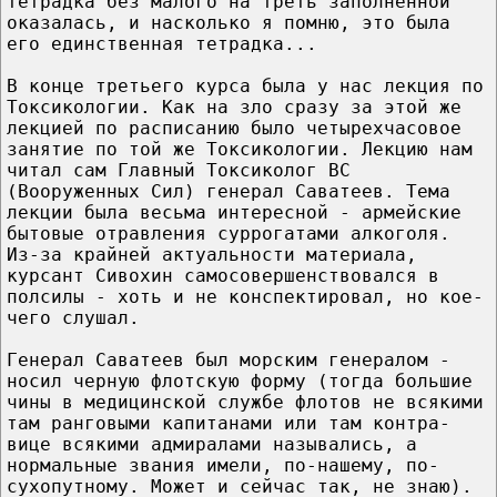
тетрадка без малого на треть заполненной
оказалась, и насколько я помню, это была
его единственная тетрадка...
В конце третьего курса была у нас лекция по
Токсикологии. Как на зло сразу за этой же
лекцией по расписанию было четырехчасовое
занятие по той же Токсикологии. Лекцию нам
читал сам Главный Токсиколог ВС
(Вооруженных Сил) генерал Саватеев. Тема
лекции была весьма интересной - армейские
бытовые отравления суррогатами алкоголя.
Из-за крайней актуальности материала,
курсант Сивохин самосовершенствовался в
полсилы - хоть и не конспектировал, но кое-
чего слушал.
Генерал Саватеев был морским генералом -
носил черную флотскую форму (тогда большие
чины в медицинской службе флотов не всякими
там ранговыми капитанами или там контра-
вице всякими адмиралами назывались, а
нормальные звания имели, по-нашему, по-
сухопутному. Может и сейчас так, не знаю).