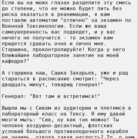
Если вы на моих глазах разделите эту смесь
до степени, что ее можно будет пить без
риска оказаться в реанимации, я вам
поставлю автоматом "отлично" за экзамен по
Военной Токсикологии. Если же ваша
самоуверенность вас подведет, и у вас
ничего не получится - то экзамен вам
придется сдавать очно и лично мне.
Старшина, проконтролируйте! Когда у него
ближайшее лабораторное занятие на моей
кафедре?"
А старшина наш, Сашка Захарьев, уже и рад
стараться в расписание смотрит: "Через
двадцать минут, товарищ генерал!"
Генерал: "Вот там и встретимся!"
Вышли мы с Сивом из аудитории и плетемся в
лабораторный класс на Токсу. Я ему давай
мозги мыть: "Сив, ну как так можно! Ты
человек воздушно-десантный, флотских
условий большого противолодочного корабля
не знаешь, откуда такая наглость? То, о чем