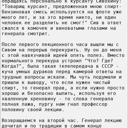
обращаясь персонально к курсанту Сивохину:
"Товарищ курсант, предложенная мною спирт-
бензиновая смесь используется на флоте уже
много лет, и за это время никто, ни один
человек ее разделить не смог!" Сив в ответ
сжался в комочек и виноватыми глазами на
генерала смотрит.
После первого лекционного часа вышли мы с
Сивом на перерыв перекурить. Ну он до меня
с этой навязчивой идеей опять полез. Вместо
нормального перекура устроил "Что? Где?
Когда?", была такая телепередача в СССР -
куча умных дураков перед камерой ответы на
трудные вопросы искали. Мы чуть подумали и
пришли к выводу, что если нужен чистый
спирт, то генерал прав, а если нужно просто
хорошо и безопасно выпить, используя его
хваленную хреновину - то слова генерала
полная лажа, пургу нам гнал профессор
половину своей лекции.
Возвращаемся на второй час. Генерал лекцию
дочитал и по традиции в самом конце