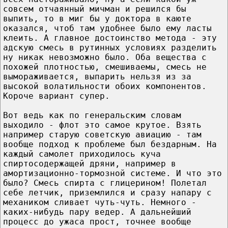
совсем отчаянный мичман и решился бы
выпить, то в миг бы у доктора в каюте
оказался, чтоб там удобнее было ему ласты
клеить. А главное достоинство метода - эту
адскую смесь в рутинных условиях разделить
ну никак невозможно было. Оба вещества с
похожей плотностью, смешиваемы, смесь не
вымораживается, выпарить нельзя из за
высокой волатильности обоих компонентов.
Короче вариант супер.
Вот ведь как по генеральским словам
выходило - флот это самое крутое. Взять
например старую советскую авиацию - там
вообще подход к проблеме был бездарным. На
каждый самолет приходилось куча
спиртосодержащей дряни, например в
амортизационно-тормозной системе. И что это
было? Смесь спирта с глицерином! Полетал
себе летчик, приземлился и сразу напару с
механиком сливает чуть-чуть. Немного -
каких-нибудь пару ведер. А дальнейший
процесс до ужаса прост, точнее вообще