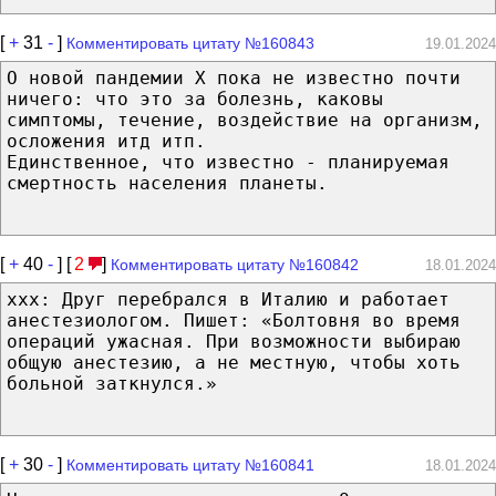
[
+
31
-
]
Комментировать цитату №160843
19.01.2024
О новой пандемии Х пока не известно почти
ничего: что это за болезнь, каковы
симптомы, течение, воздействие на организм,
осложения итд итп.
Единственное, что известно - планируемая
смертность населения планеты.
[
+
40
-
] [
2
]
Комментировать цитату №160842
18.01.2024
xxx: Друг перебрался в Италию и работает
анестезиологом. Пишет: «Болтовня во время
операций ужасная. При возможности выбираю
общую анестезию, а не местную, чтобы хоть
больной заткнулся.»
[
+
30
-
]
Комментировать цитату №160841
18.01.2024