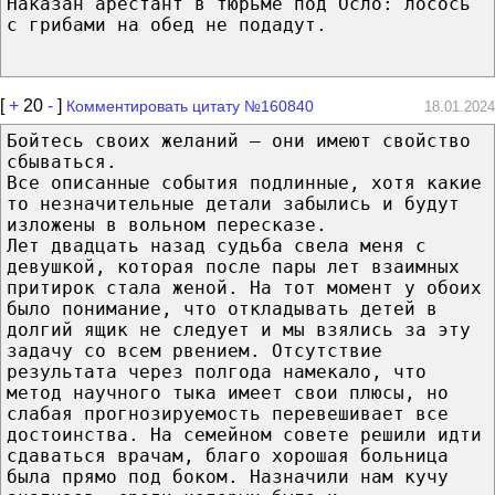
Наказан арестант в тюрьме под Осло: лосось
с грибами на обед не подадут.
[
+
20
-
]
Комментировать цитату №160840
18.01.2024
Бойтесь своих желаний — они имеют свойство
сбываться.
Все описанные события подлинные, хотя какие
то незначительные детали забылись и будут
изложены в вольном пересказе.
Лет двадцать назад судьба свела меня с
девушкой, которая после пары лет взаимных
притирок стала женой. На тот момент у обоих
было понимание, что откладывать детей в
долгий ящик не следует и мы взялись за эту
задачу со всем рвением. Отсутствие
результата через полгода намекало, что
метод научного тыка имеет свои плюсы, но
слабая прогнозируемость перевешивает все
достоинства. На семейном совете решили идти
сдаваться врачам, благо хорошая больница
была прямо под боком. Назначили нам кучу