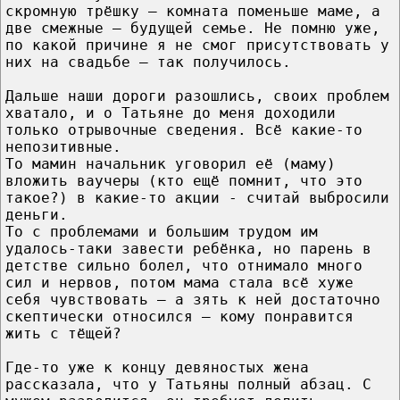
скромную трёшку – комната поменьше маме, а
две смежные – будущей семье. Не помню уже,
по какой причине я не смог присутствовать у
них на свадьбе – так получилось.
Дальше наши дороги разошлись, своих проблем
хватало, и о Татьяне до меня доходили
только отрывочные сведения. Всё какие-то
непозитивные.
То мамин начальник уговорил её (маму)
вложить ваучеры (кто ещё помнит, что это
такое?) в какие-то акции - считай выбросили
деньги.
То с проблемами и большим трудом им
удалось-таки завести ребёнка, но парень в
детстве сильно болел, что отнимало много
сил и нервов, потом мама стала всё хуже
себя чувствовать – а зять к ней достаточно
скептически относился – кому понравится
жить с тёщей?
Где-то уже к концу девяностых жена
рассказала, что у Татьяны полный абзац. С