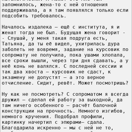
запомнилось, жена-то с ней отношения
поддерживала, а я там появлялся только если
подсобить требовалось.
Началось издалека – ещё с института, я и
женат тогда не был. Будущая жена говорит -
- Слушай, у меня такая подруга есть,
Татьяна, да ты её видел, ухитрилась дура
заболеть не вовремя, задание на курсовик по
сопромату не получила, пока ушами хлопала,
все сроки вышли, через три дня сдавать, а у
неё конь не валялся. С последней сессии и
так два хвоста – курсовик не сдаст, к
экзамену не допустят – а это верное
отчисление. Сидит, ревёт. Может посмотришь?
Ну как не посмотреть? С сопроматом я всегда
дружил – сделал ей работу за выходной, да
там ничего особенного – расчёт балочной
конструкции на прочность. Немного изгибов,
немного кручения. Подобрал профили,
картинку начертил с эпюрами– сдала.
Благодарила искренно – мы с ней не то,