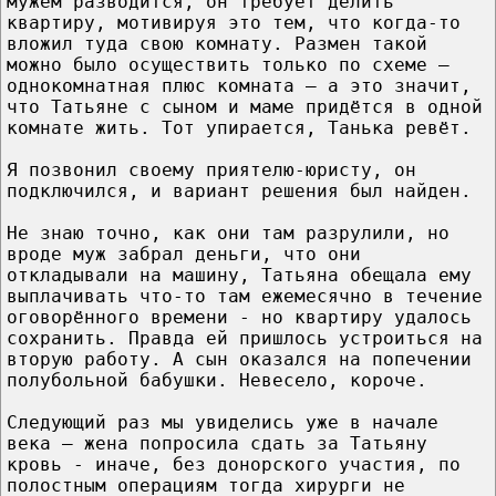
мужем разводится, он требует делить
квартиру, мотивируя это тем, что когда-то
вложил туда свою комнату. Размен такой
можно было осуществить только по схеме –
однокомнатная плюс комната – а это значит,
что Татьяне с сыном и маме придётся в одной
комнате жить. Тот упирается, Танька ревёт.
Я позвонил своему приятелю-юристу, он
подключился, и вариант решения был найден.
Не знаю точно, как они там разрулили, но
вроде муж забрал деньги, что они
откладывали на машину, Татьяна обещала ему
выплачивать что-то там ежемесячно в течение
оговорённого времени - но квартиру удалось
сохранить. Правда ей пришлось устроиться на
вторую работу. А сын оказался на попечении
полубольной бабушки. Невесело, короче.
Следующий раз мы увиделись уже в начале
века – жена попросила сдать за Татьяну
кровь - иначе, без донорского участия, по
полостным операциям тогда хирурги не