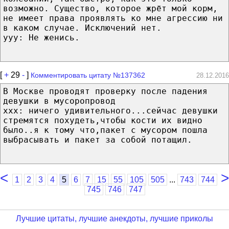
возможно. Существо, которое жрёт мой корм,
не имеет права проявлять ко мне агрессию ни
в каком случае. Исключений нет.
yyy: Не женись.
[
+
29
-
]
Комментировать цитату №137362
28.12.2016
В Москве проводят проверку после падения
девушки в мусоропровод
ххх: ничего удивительного...сейчас девушки
стремятся похудеть,чтобы кости их видно
было..я к тому что,пакет с мусором пошла
выбрасывать и пакет за собой потащил.
<
>
...
1
2
3
4
5
6
7
15
55
105
505
743
744
745
746
747
Лучшие цитаты, лучшие анекдоты, лучшие приколы