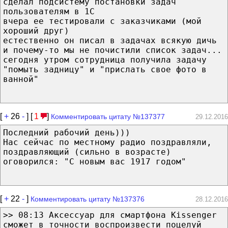
сделал подсистему постановки задач
пользователям в 1С
вчера ее тестировали с заказчиками (мой
хороший друг)
естественно он писал в задачах всякую дичь
и почему-то мы не почистили список задач...
сегодня утром сотрудница получила задачу
"помыть задницу" и "прислать свое фото в
ванной"
[
+
26
-
] [
1
]
Комментировать цитату №137377
29.12.2016
Последний рабочий день)))
Нас сейчас по местному радио поздравляли,
поздравляющий (сильно в возрасте)
оговорился: "С новым вас 1917 годом"
[
+
22
-
]
Комментировать цитату №137376
28.12.2016
>> 08:13 Аксессуар для смартфона Kissenger
сможет в точности воспроизвести поцелуй