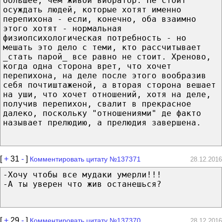
большее, чем живой вибратор. Не стоит
осуждать людей, которые хотят именно
перепихона - если, конечно, оба взаимно
этого хотят - нормальная
физиопсихологическая потребность - но
мешать это дело с теми, кто рассчитывает
_стать парой_ все равно не стоит. Хреново,
когда одна сторона врет, что хочет
перепихона, на деле после этого вообразив
себя почтиштаженой, а вторая сторона вешает
на уши, что хочет отношений, хотя на деле,
получив перепихон, свалит в прекрасное
далеко, поскольку "отношениями" де факто
называет прелюдию, а прелюдия завершена.
[
+
31
-
]
Комментировать цитату №137371
28.12.2016
-Хочу чтобы все мудаки умерли!!!
-А ты уверен что жив останешься?
[
+
29
-
]
Комментировать цитату №137370
28.12.2016