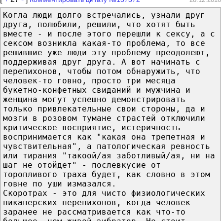
Когла люди долго встречались, узнали друг
друга, полюбили, решили, что хотят быть
вместе - и после этого перешли к сексу, а с
сексом возникла какая-то проблема, то все
решившие уже люди эту проблему преодолеют,
поддерживая друг друга. А вот начинать с
перепихонов, чтобы потом обнаружить, что
человек-то говно, просто три месяца
букетно-конфетных свиданий и мужчина и
женщина могут успешно демонстрировать
только привлекательные свои стороны, да и
мозги в розовом тумане страстей отключили
критическое восприятие, истеричность
воспринимается как "какая она трепетная и
чувствительная", а патологическая ревность
или тирания "такоой/ая заботливый/ая, ни на
шаг не отойдет" - послевкусие от
торопливого траха будет, как словно в этом
говне по уши измазался.
Скоротрах - это для чисто физиологических
пикаперских перепихонов, когда человек
заранее не рассматривается как что-то