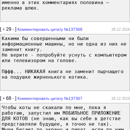
именно в этих комментариях половина —
реклама шлюx.
[
+
29
-
]
Комментировать цитату №137368
28.12.2016
Какими бы совершенными ни были
информационные машины, но ни одна из них не
заменит книгу.
Не верите - попробуйте уснуть с компьютером
или телевизором на голове.
Пффф... НИКАКАЯ книга не заменит пырчащего
на подушке жирненького котика.
[
+
68
-
]
Комментировать цитату №137367
28.12.2016
Чтобы коты не скакали по мне, пока я
работаю, запустил им МОБИЛЬНОЕ ПРИЛОЖЕНИЕ
ДЛЯ КОТОВ (не знаю, как вы себе в детстве
представляли будущее, я точно не так).
Мыши бегают по экрану и пищат, если по ним