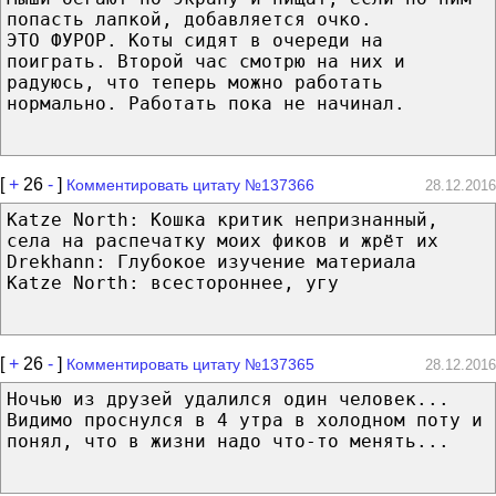
попасть лапкой, добавляется очко.
ЭТО ФУРОР. Коты сидят в очереди на
поиграть. Второй час смотрю на них и
радуюсь, что теперь можно работать
нормально. Работать пока не начинал.
[
+
26
-
]
Комментировать цитату №137366
28.12.2016
Katze North: Кошка критик непризнанный,
села на распечатку моих фиков и жрёт их
Drekhann: Глубокое изучение материала
Katze North: всестороннее, угу
[
+
26
-
]
Комментировать цитату №137365
28.12.2016
Ночью из друзей удалился один человек...
Видимо проснулся в 4 утра в холодном поту и
понял, что в жизни надо что-то менять...