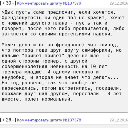
[
+
30
-
]
Комментировать цитату №137379
29.12.2016
>Дык пусть сама предложит, если хочется.
Френдзонутость ни один пол не красит, хочет
отношений другого плана - пусть так и
говорит, после чего либо продвигается, либо
заткнется со своими претензиями навеки.
Может дело и не во френдзоне) Был эпизод,
что полтора года друг другу семафорили, но
дальше "привет-привет" дело не шло - с
одной стороны тренер, с другой
совершеннолетняя невинность на 10 лет
тренера младше. И одному неловко и
неудобно, и вторая не знает что делать...
На год развело, так что вообще не
пересекались, потом встретились, посидели,
поржали друг над другом, переспали - 8 лет
вместе, полет нормальный.
[
+
26
-
]
Комментировать цитату №137378
29.12.2016