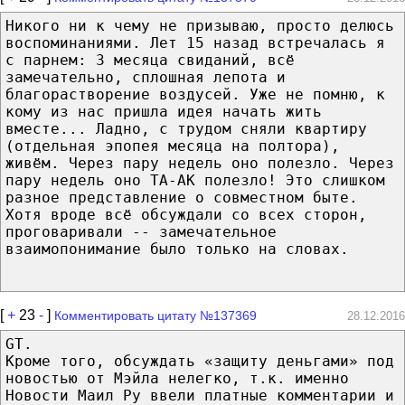
Никого ни к чему не призываю, просто делюсь
воспоминаниями. Лет 15 назад встречалась я
с парнем: 3 месяца свиданий, всё
замечательно, сплошная лепота и
благорастворение воздусей. Уже не помню, к
кому из нас пришла идея начать жить
вместе... Ладно, с трудом сняли квартиру
(отдельная эпопея месяца на полтора),
живём. Через пару недель оно полезло. Через
пару недель оно ТА-АК полезло! Это слишком
разное представление о совместном быте.
Хотя вроде всё обсуждали со всех сторон,
проговаривали -- замечательное
взаимопонимание было только на словах.
[
+
23
-
]
Комментировать цитату №137369
28.12.2016
GT.
Кроме того, обсуждать «защиту деньгами» под
новостью от Мэйла нелегко, т.к. именно
Новости Маил Ру ввели платные комментарии и