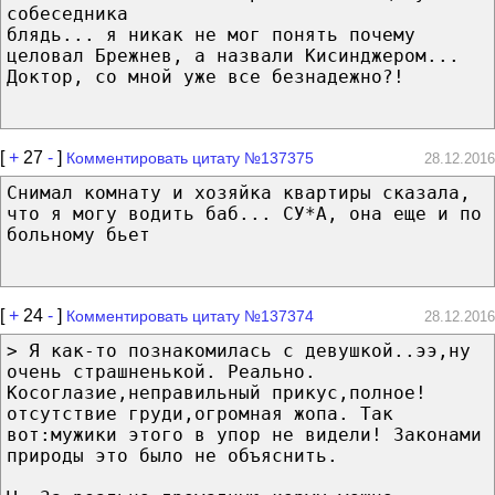
собеседника
блядь... я никак не мог понять почему
целовал Брежнев, а назвали Кисинджером...
Доктор, со мной уже все безнадежно?!
[
+
27
-
]
Комментировать цитату №137375
28.12.2016
Снимал комнату и хозяйка квартиры сказала,
что я могу водить баб... СУ*А, она еще и по
больному бьет
[
+
24
-
]
Комментировать цитату №137374
28.12.2016
> Я как-то познакомилась с девушкой..ээ,ну
очень страшненькой. Реально.
Косоглазие,неправильный прикус,полное!
отсутствие груди,огромная жопа. Так
вот:мужики этого в упор не видели! Законами
природы это было не объяснить.