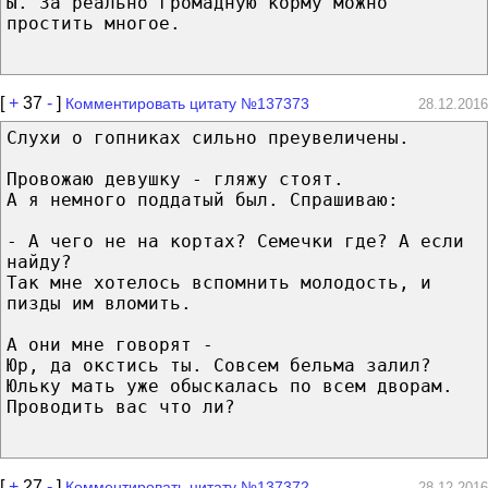
Ы. За реально громадную корму можно
простить многое.
[
+
37
-
]
Комментировать цитату №137373
28.12.2016
Слухи о гопниках сильно преувеличены.
Провожаю девушку - гляжу стоят.
А я немного поддатый был. Спрашиваю:
- А чего не на кортах? Семечки где? А если
найду?
Так мне хотелось вспомнить молодость, и
пизды им вломить.
А они мне говорят -
Юр, да окстись ты. Совсем бельма залил?
Юльку мать уже обыскалась по всем дворам.
Проводить вас что ли?
[
+
27
-
]
Комментировать цитату №137372
28.12.2016