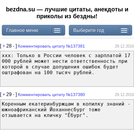
bezdna.su — лучшие цитаты, анекдоты и
приколы из бездны!
Главное меню
Выберите год
[
+
28
-
]
Комментировать цитату №137381
29.12.2016
xxx: Только в России человек с зарплатой 17
000 рублей может нести ответственность при
которой в случае допущения ошибок будет
оштрафован на 100 тысяч рублей.
[
+
29
-
]
Комментировать цитату №137380
29.12.2016
Коренным екатеринбуржцам в копилку знаний -
южноафриканский Йоханнесбург тоже
отзывается на кличку "Ёбург".