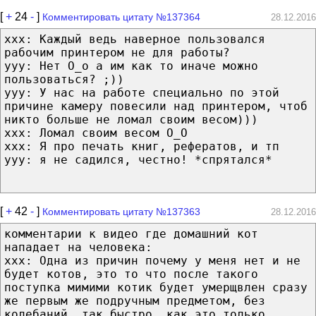
[
+
24
-
]
Комментировать цитату №137364
28.12.2016
ххх: Каждый ведь наверное пользовался
рабочим принтером не для работы?
ууу: Нет О_о а им как то иначе можно
пользоваться? ;))
ууу: У нас на работе специально по этой
причине камеру повесили над принтером, чтоб
никто больше не ломал своим весом)))
ххх: Ломал своим весом О_О
ххх: Я про печать книг, рефератов, и тп
ууу: я не садился, честно! *спрятался*
[
+
42
-
]
Комментировать цитату №137363
28.12.2016
комментарии к видео где домашний кот
нападает на человека:
xxx: Одна из причин почему у меня нет и не
будет котов, это то что после такого
поступка мимими котик будет умерщвлен сразу
же первым же подручным предметом, без
колебаний, так быстро, как это только