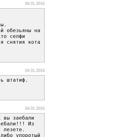
04.01.2016
ры.
ой обезьяны на
кто селфи
ля снятия кота
04.01.2016
ть штатиф.
04.01.2016
к вы заебали
аебали!!! Из
, лезете.
 либо упоротый