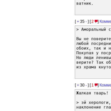
ватник.
[
+
35
-
] [
2
]
Комме
> Аморальный с
Вы не поверите
любой посредни
обоих, так и н
Покупая у поср
Но люди ленивы
верите? Так о
из храма кнуто
[
+
30
-
] [
1
]
Комме
Жалкая тварь!
> эй херологи,
наклонение гла