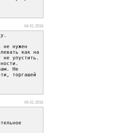
04.01.2016
ду.
к не нужен
плевать как на
у не упустить.
нности.
шам. Не
ати, торгашей
04.01.2016
ительное