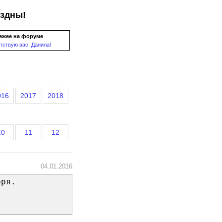
ездны!
ежее на форуме
тствую вас, Данила!
016
2017
2018
10
11
12
04.01.2016
бря.