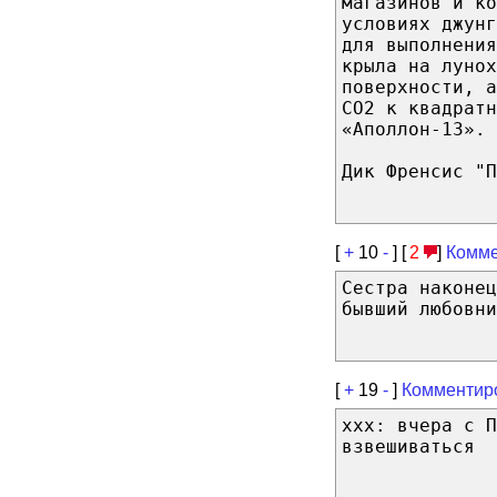
магазинов и ко
условиях джунг
для выполнения
крыла на лунох
поверхности, 
СО2 к квадратн
«Аполлон-13».
Дик Френсис "П
[
+
10
-
] [
2
]
Комме
Сестра наконец
бывший любовни
[
+
19
-
]
Комментир
xxx: вчера с П
взвешиваться