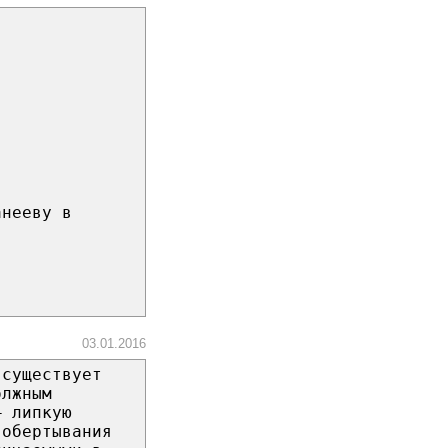
анееву в
03.01.2016
 существует
олжным
— липкую
 обертывания