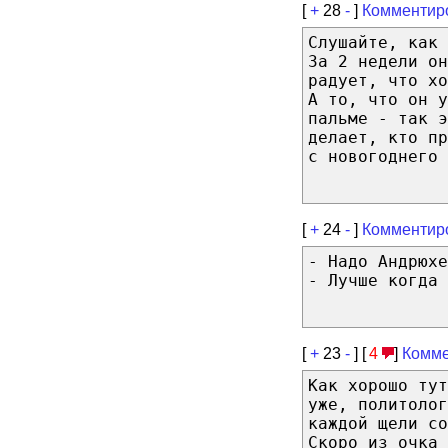
[
+
28
-
]
Комментир
Слушайте, как 
За 2 недели он
радует, что хо
А то, что он у
пальме - так э
делает, кто пр
с новогоднего 
[
+
24
-
]
Комментир
- Надо Андрюхе
- Лучше когда 
[
+
23
-
] [
4
]
Комме
Как хорошо тут
уже, политолог
каждой щели со
Скоро из очка 