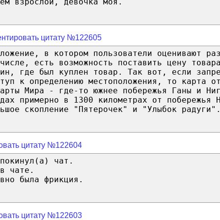
ем взрослой, девочка моя.
нтировать цитату №122605
ложение, в котором пользователи оценивают ра
числе, есть возможность поставить цену товар
ин, где был куплен товар. Так вот, если запр
туп к определению местоположения, то карта о
арты Мира - где-то южнее побережья Ганы и Ни
одах примерно в 1300 километрах от побережья 
ьшое скопление "Пятерочек" и "Улыбок радуги"
овать цитату №122604
покинул(а) чат.
в чате.
вно была фрикция.
овать цитату №122603