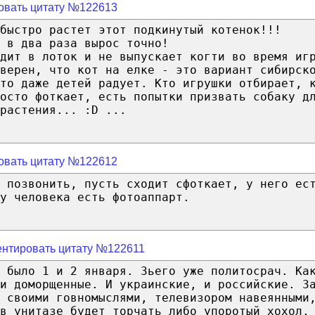
овать цитату №122613
быстро растет этот подкинутый котенок!!!
 в два раза вырос точно!
дит в лоток и не выпускает когти во время иг
верен, что кот на елке - это вариант сибирск
то даже детей радует. Кто игрушки отбирает, 
осто фоткает, есть попытки призвать собаку д
растения... :D ...
овать цитату №122612
 позвонить, пусть сходит сфоткает, у него ес
у человека есть фотоаппарт.
нтировать цитату №122611
 было 1 и 2 января. 3ьего уже политосрач. Ка
и доморщенные. И украинские, и российские. З
 своими говномыслями, телевизором навеянными
в унитазе будет торчать либо упоротый хохол,