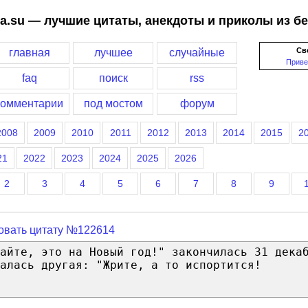
a.su — лучшие цитаты, анекдоты и приколы из б
Св
главная
лучшее
случайные
Приве
faq
поиск
rss
комментарии
под мостом
форум
2008
2009
2010
2011
2012
2013
2014
2015
2
21
2022
2023
2024
2025
2026
2
3
4
5
6
7
8
9
овать цитату №122614
айте, это на Новый год!" закончилась 31 дека
алась другая: "Жрите, а то испортится!