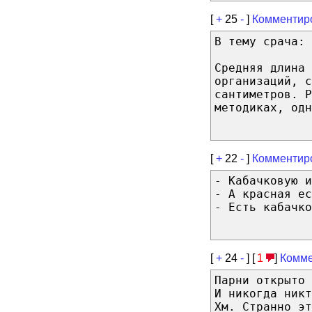
[
+
25
-
]
Комментир
В тему срача:
Средняя длина 
организаций, с
сантиметров. 
методиках, одн
[
+
22
-
]
Комментир
- Кабачковую и
- А красная ес
- Есть кабачко
[
+
24
-
] [
1
]
Комме
Парни открыто 
И никогда никт
Хм. Странно эт