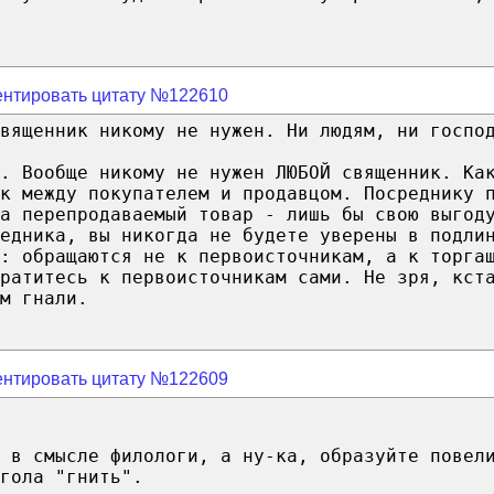
нтировать цитату №122610
вященник никому не нужен. Ни людям, ни госпо
. Вообще никому не нужен ЛЮБОЙ священник. Ка
к между покупателем и продавцом. Посреднику 
а перепродаваемый товар - лишь бы свою выгод
едника, вы никогда не будете уверены в подли
: обращаются не к первоисточникам, а к торга
братитесь к первоисточникам сами. Не зря, кст
м гнали.
нтировать цитату №122609
 в смысле филологи, а ну-ка, образуйте повел
гола "гнить".