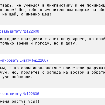
тварь, не умеющая в лингвистику и не понимаю
ц форм! Щец тебе в именительном падеже на об
 не щей, а именно щец!
овать цитату №122608
вогодние праздники станет популярнее, которы
только время и погоду, но и дату.
нтировать цитату №122607
ьм, в котором инопланетяне прилетели разруша
чую, но, пролетев с запада на восток и обрат
 уже побывали.
овать цитату №122606
меня растут усы!!