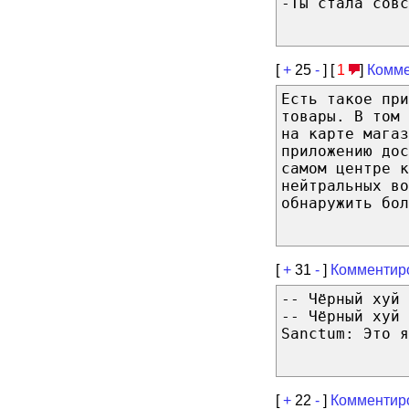
-Ты стала совс
[
+
25
-
] [
1
]
Комме
Есть такое при
товары. В том 
на карте магаз
приложению дос
самом центре к
нейтральных в
обнаружить бол
[
+
31
-
]
Комментир
-- Чёрный хyй 
-- Чёрный хyй 
Sanctum: Это я
[
+
22
-
]
Комментир