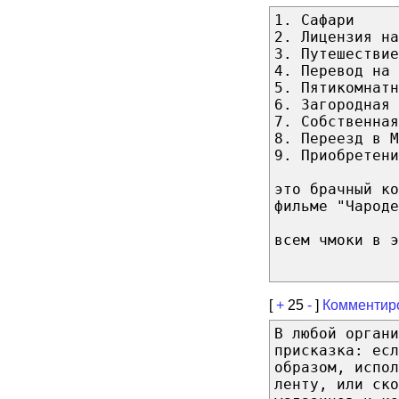
1. Сафари
2. Лицензия на
3. Путешествие
4. Перевод на 
5. Пятикомнатн
6. Загородная 
7. Собственная
8. Переезд в М
9. Приобретени
это брачный ко
фильме "Чароде
всем чмоки в э
[
+
25
-
]
Комментир
В любой органи
присказка: есл
образом, испол
ленту, или ско