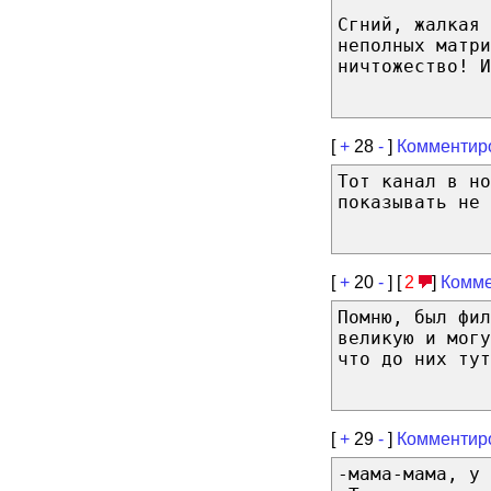
Сгний, жалкая 
неполных матри
ничтожество! И
[
+
28
-
]
Комментир
Тот канал в но
показывать не 
[
+
20
-
] [
2
]
Комме
Помню, был фил
великую и могу
что до них тут
[
+
29
-
]
Комментир
-мама-мама, у 