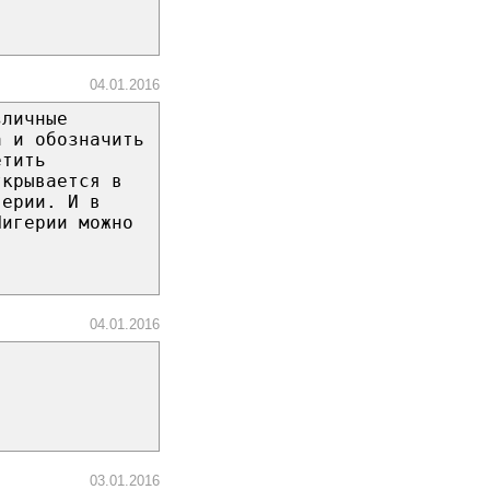
04.01.2016
зличные
а и обозначить
етить
ткрывается в
герии. И в
Нигерии можно
.
04.01.2016
03.01.2016