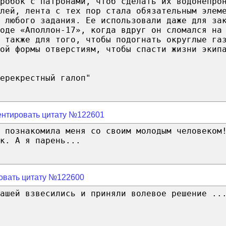
робок с патронами, чтоб сделать их водонепро
лей, лента с тех пор стала обязательным элем
 любого задания. Ее использовали даже для за
оде «Аполлон-17», когда вдруг он сломался на
а также для того, чтобы подогнать округлые га
ой формы отверстиям, чтобы спасти жизни экип
ерекрестный галоп"
нтировать цитату №122601
 познакомила меня со своим молодым человеком
к. А я парень...
овать цитату №122600
ашей взвесились и приняли волевое решение ..