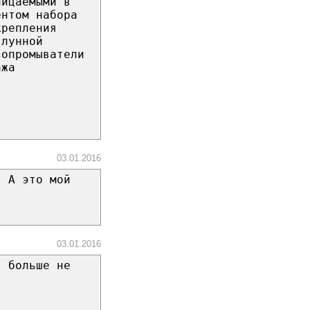
ницаемыми в
ентом набора
крепления
 лунной
зопромыватели
ажа
03.01.2016
! А это мой
03.01.2016
. больше не