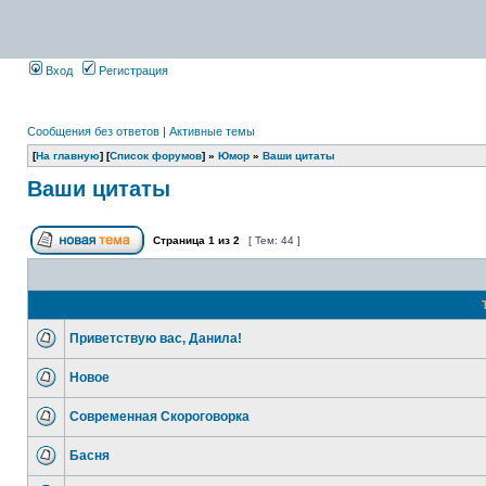
Вход
Регистрация
Сообщения без ответов
|
Активные темы
[
На главную
] [
Список форумов
] »
Юмор
»
Ваши цитаты
Ваши цитаты
Страница
1
из
2
[ Тем: 44 ]
Приветствую вас, Данила!
Новое
Современная Скороговорка
Басня