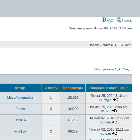
FAQ
Поиск
Текущее время: Чт авг 06, 2026 11:08 am
Часовой пояс: UTC + 3 часа
На страницу
1
,
2
След.
Автор
Ответы
Просмотры
Последнее сообщение
Пт окт 25, 2024 3:10 am
MozgMatematika
1
161016
qrewger
Вс дек 25, 2022 8:04 pm
Ленин
3
104200
Ленин
Пн май 02, 2016 12:12 pm
FinisLux
1
61715
trotsan
Пн май 02, 2016 12:11 pm
FinisLux
2
68219
trotsan