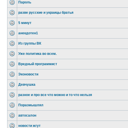
Пароль
разве русские и украицы братья
5 минут
анекдотен1
Из группы ВК
Уже политика во всем.
Вредный программист
Эконовости
Девчушка
разное и про все что можно и то что нельзя
Поразмышлял
автосалон
новости жгут