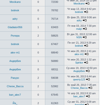
Чт июн 26, 2014 10:13 pm
Mexikano
0
72330
Mexikano
Чт мар 13, 2014 9:42 pm
botinok
0
78782
botinok
Вт фев 25, 2014 9:06 am
adry
0
76714
adry
Пт янв 03, 2014 7:30 pm
Gladiator956
1
63403
malyi
Вт дек 31, 2013 12:00 am
Релора
2
58825
NSN
Пн окт 21, 2013 9:29 am
botinok
0
67467
botinok
Чт июн 20, 2013 2:41 pm
alex-m1
0
68640
alex-m1
Чт июн 20, 2013 1:32 am
АндерБек
1
56880
Spiritor
Ср июн 19, 2013 10:50 pm
АндерБек
0
68311
АндерБек
Чт июн 06, 2013 6:44 am
Ракурс
2
59038
qwerty123
Вс май 26, 2013 7:35 pm
Cheow_Bacca
2
52982
Cheow_Bacca
Чт апр 18, 2013 8:10 am
ban_alex7
0
67645
ban_alex7
Ср авг 01, 2012 5:09 am
Йа_
2
61363
AnnaSel