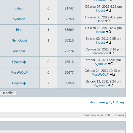
Сб июл 07, 2012 4:23 pm
Induct
0
71747
Induct
Пт июл 06, 2012 4:55 pm
ayanapa
1
63750
Небо
Пт июн 15, 2012 6:37 pm
Elon
1
53669
Induct
Вт янв 03, 2012 9:05 am
Nemolodoj
1
56310
Induct
Ср ноя 02, 2011 7:16 pm
olia.com
5
72274
ivanivanov
Чт окт 13, 2011 5:01 pm
Рудольф
0
75516
Рудольф
Сб сен 24, 2011 10:40 pm
MoraWOLF
0
76677
MoraWOLF
Вт сен 13, 2011 9:24 pm
Рудольф
7
63858
Рудольф
На страницу
1
,
2
След.
Часовой пояс: UTC + 3 часа