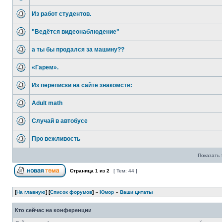
Из работ студентов.
"Ведётся видеонаблюдение"
а ты бы продался за машину??
«Гарем».
Из переписки на сайте знакомств:
Adult math
Случай в автобусе
Про вежливость
Показать 
Страница
1
из
2
[ Тем: 44 ]
[
На главную
] [
Список форумов
] »
Юмор
»
Ваши цитаты
Кто сейчас на конференции