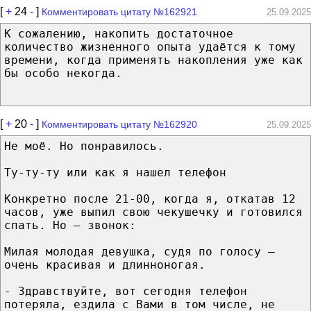
[
+
24
-
]
Комментировать цитату №162921
25.09.2025
К сожалению, накопить достаточное
количество жизненного опыта удаётся к тому
времени, когда применять накопления уже как
бы особо некогда.
[
+
20
-
]
Комментировать цитату №162920
25.09.2025
Не моё. Но понравилось.
Ту-ту-ту или как я нашел телефон
Конкретно после 21-00, когда я, откатав 12
часов, уже выпил свою чекушечку и готовился
спать. Но – звонок:
Милая молодая девушка, судя по голосу –
очень красивая и длинноногая.
- Здравствуйте, вот сегодня телефон
потеряла, ездила с Вами в том числе, не