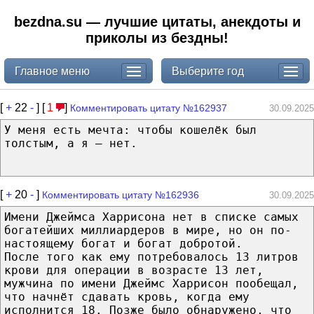
bezdna.su — лучшие цитаты, анекдоты и
приколы из бездны!
Главное меню
Выберите год
[
+
22
-
] [
1
]
Комментировать цитату №162937
30.09.2025
У меня есть мечта: чтобы кошелёк был
толстым, а я — нет.
[
+
20
-
]
Комментировать цитату №162936
30.09.2025
Имени Джеймсa Харрисонa нет в списке самых
богатейших миллиардеров в мире, но он по-
настоящему богат и богат добротой.
После того как ему потребовалось 13 литров
крови для операции в возрасте 13 лет,
мужчина по имени Джеймс Харрисон пообещал,
что начнёт сдавать кровь, когда ему
исполнится 18. Позже было обнаружено, что