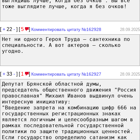
выглядишь лучше, когда без очков". Вы все
тоже выглядите лучше, когда я без очков!
[
+
22
-
] [
5
]
Комментировать цитату №162928
28.09.2025
Нет ни одного Героя Труда — сантехника по
специальности. А вот актеров — сколько
угодно.
[
+
33
-
] [
1
]
Комментировать цитату №162927
28.09.2025
Депутат Брянской областной думы,
председатель общественного движения "Россия
православная" Михаил Иванов выдвинул очень
интересную инициативу:
"Введение запрета на комбинацию цифр 666 на
государственных регистрационных знаках
является логичным и целесообразным шагом в
рамках последовательной государственной
политики по защите традиционных ценностей.
Если государство определило сатанизм как