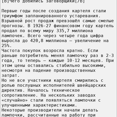
[b]Чего добились заговорщики[/b]
Первые годы после создания картеля стали
триумфом запланированного устаревания.
Взрывной рост продаж превзошёл самые смелые
прогнозы. В 1926-27 финансовом году картель
продал по всему миру 335,7 миллиона
лампочек. Всего через четыре года цифра
выросла до 420,8 миллиона — увеличение на
25%.
Частота покупок возросла кратно. Если
раньше потребитель менял лампочку раз в 2-3
года, то теперь — каждые 10-12 месяцев. При
этом цены оставались стабильно высокими,
несмотря на падение производственных
затрат.
Но не все участники картеля смирились с
ролью послушных исполнителей швейцарских
директив. Началось техническое
сопротивление. На нескольких заводах
«случайно» стали появляться лампочки с
улучшенными характеристиками.
Некоторые производители начали делать
лампочки, рассчитанные на работу при