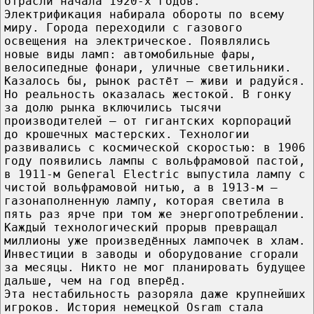
отрасли начала 1920-х годов.
Электрификация набирала обороты по всему
миру. Города переходили с газового
освещения на электрическое. Появлялись
новые виды ламп: автомобильные фары,
велосипедные фонари, уличные светильники.
Казалось бы, рынок растёт — живи и радуйся.
Но реальность оказалась жестокой. В гонку
за долю рынка включились тысячи
производителей — от гигантских корпораций
до крошечных мастерских. Технологии
развивались с космической скоростью: в 1906
году появились лампы с вольфрамовой пастой,
в 1911-м General Electric выпустила лампу с
чистой вольфрамовой нитью, а в 1913-м —
газонаполненную лампу, которая светила в
пять раз ярче при том же энергопотреблении.
Каждый технологический прорыв превращал
миллионы уже произведённых лампочек в хлам.
Инвестиции в заводы и оборудование сгорали
за месяцы. Никто не мог планировать будущее
дальше, чем на год вперёд.
Эта нестабильность разоряла даже крупнейших
игроков. История немецкой Osram стала