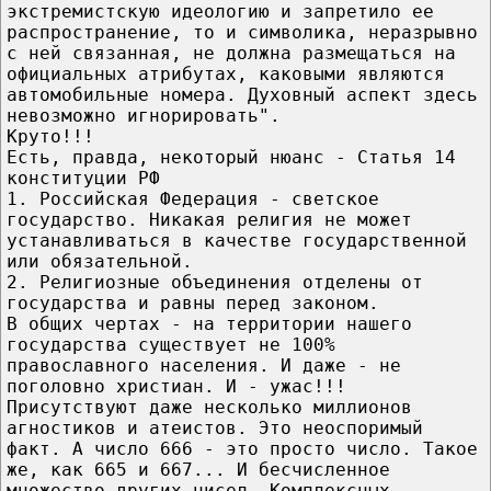
экстремистскую идеологию и запретило ее
распространение, то и символика, неразрывно
с ней связанная, не должна размещаться на
официальных атрибутах, каковыми являются
автомобильные номера. Духовный аспект здесь
невозможно игнорировать".
Круто!!!
Есть, правда, некоторый нюанс - Статья 14
конституции РФ
1. Российская Федерация - светское
государство. Никакая религия не может
устанавливаться в качестве государственной
или обязательной.
2. Религиозные объединения отделены от
государства и равны перед законом.
В общих чертах - на территории нашего
государства существует не 100%
православного населения. И даже - не
поголовно христиан. И - ужас!!!
Присутствуют даже несколько миллионов
агностиков и атеистов. Это неоспоримый
факт. А число 666 - это просто число. Такое
же, как 665 и 667... И бесчисленное
множество других чисел. Комплексных,