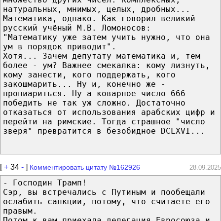
натуральных, мнимых, целых, дробных...
Математика, однако. Как говорил великий
русский учёный М.В. Ломоносов:
"Математику уже затем учить нужно, что она
ум в порядок приводит".
Хотя... Зачем депутату математика и, тем
более - ум? Важнее смекалка: кому лизнуть,
кому занести, кого поддержать, кого
закошмарить... Ну и, конечно же -
пропиариться. Ну а коварное число 666
победить не так уж сложно. Достаточно
отказаться от использования арабских цифр и
перейти на римские. Тогда страшное "число
зверя" превратится в безобидное DCLXVI...
[
+
34
-
]
Комментировать цитату №162926
28.09.2025
- Господин Трамп!
Сэр, вы встречались с Путиным и пообещали
ослабить санкции, потому, что считаете его
правым.
Потом к вам приехала делегация Евросоюза и