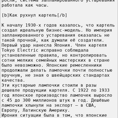
росли, система запланированного устаревания
работала как часы.
[b]Как рухнул картель[/b]
К началу 1930-х годов казалось, что картель
создал идеальную бизнес-модель. Но империя
запланированного устаревания оказалась не
такой прочной, как думали её создатели.
Первый удар нанесла Япония. Член картеля
Tokyo Electric исправно соблюдала
установленные правила, но контролировать
сотни мелких семейных мастерских в стране
было невозможно. Японские ремесленники
продолжали делать лампочки почти полностью
вручную, не зная о швейцарских стандартах
качества.
Эти кустарные лампочки стоили в разы
дешевле продукции картеля. С 1922 по 1933
год японское производство лампочек выросло
с 45 до 300 миллионов штук в год. Дешёвые
лампочки хлынули на экспорт — в США,
Европу, Латинскую Америку.
Ирония ситуации была в том, что японские