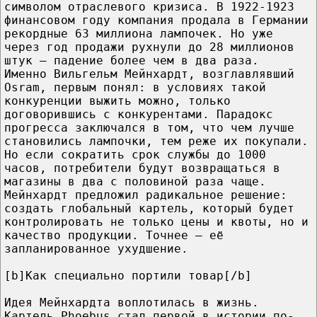
символом отраслевого кризиса. В 1922-1923
финансовом году компания продала в Германии
рекордные 63 миллиона лампочек. Но уже
через год продажи рухнули до 28 миллионов
штук — падение более чем в два раза.
Именно Вильгельм Мейнхардт, возглавлявший
Osram, первым понял: в условиях такой
конкуренции выжить можно, только
договорившись с конкурентами. Парадокс
прогресса заключался в том, что чем лучше
становились лампочки, тем реже их покупали.
Но если сократить срок службы до 1000
часов, потребители будут возвращаться в
магазины в два с половиной раза чаще.
Мейнхардт предложил радикальное решение:
создать глобальный картель, который будет
контролировать не только цены и квоты, но и
качество продукции. Точнее — её
запланированное ухудшение.
[b]Как специально портили товар[/b]
Идея Мейнхардта воплотилась в жизнь.
Картель Phoebus стал первой в истории по-