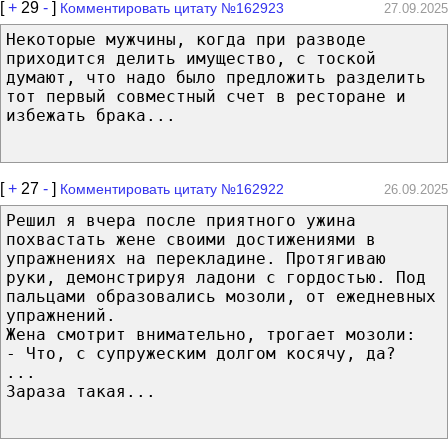
[
+
29
-
]
Комментировать цитату №162923
27.09.2025
Некоторые мужчины, когда при разводе
приходится делить имущество, с тоской
думают, что надо было предложить разделить
тот первый совместный счет в ресторане и
избежать брака...
[
+
27
-
]
Комментировать цитату №162922
26.09.2025
Решил я вчера после приятного ужина
похвастать жене своими достижениями в
упражнениях на перекладине. Протягиваю
руки, демонстрируя ладони с гордостью. Под
пальцами образовались мозоли, от ежедневных
упражнений.
Жена смотрит внимательно, трогает мозоли:
- Что, с супружеским долгом косячу, да?
...
Зараза такая...