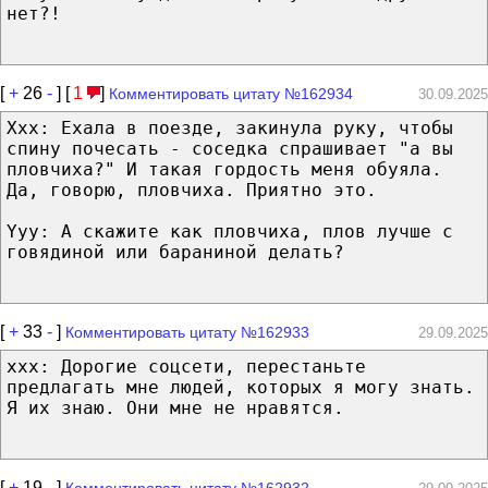
нет?!
[
+
26
-
] [
1
]
Комментировать цитату №162934
30.09.2025
Xxx: Ехала в поезде, закинула руку, чтобы
спину почесать - соседка спрашивает "а вы
пловчиха?" И такая гордость меня обуяла.
Да, говорю, пловчиха. Приятно это.
Yyy: А скажите как пловчиха, плов лучше с
говядиной или бараниной делать?
[
+
33
-
]
Комментировать цитату №162933
29.09.2025
xxx: Дорогие соцсети, перестаньте
предлагать мне людей, которых я могу знать.
Я их знаю. Они мне не нравятся.
[
+
19
-
]
Комментировать цитату №162932