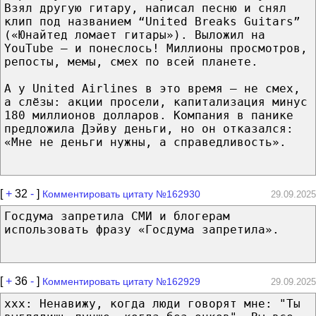
Взял другую гитару, написал песню и снял
клип под названием “United Breaks Guitars”
(«Юнайтед ломает гитары»). Выложил на
YouTube — и понеслось! Миллионы просмотров,
репосты, мемы, смех по всей планете.
А у United Airlines в это время — не смех,
а слёзы: акции просели, капитализация минус
180 миллионов долларов. Компания в панике
предложила Дэйву деньги, но он отказался:
«Мне не деньги нужны, а справедливость».
[
+
32
-
]
Комментировать цитату №162930
29.09.2025
Госдума запретила СМИ и блогерам
использовать фразу «Госдума запретила».
[
+
36
-
]
Комментировать цитату №162929
29.09.2025
xxx: Ненавижу, когда люди говорят мне: "Ты