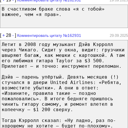
29.09.2025
В счастливом браке слова «я с тобой»
важнее, чем «я прав».
[
+
28
-
]
Комментировать цитату №162931
29.09.2025
Летит в 2008 году музыкант Дэйв Кэрролл
через Чикаго. Сидит у окна, видит: грузчики
швыряют багаж, как мешки с картошкой. А там
его любимая гитара Taylor за $3 500.
Прилетает — и точно: инструмент переломан.
Дэйв — парень упёртый. Девять месяцев (!)
стучался в двери United Airlines: «Ребята,
возместите убытки». А они в ответ:
«Извините, правила такие — поздно
пожаловались». В итоге бедняге пришлось
чинить гитару самому, и ремонт влетел в
копеечку — $1 200 сверху.
Тогда Кэрролл сказал: «Ну ладно, раз по-
хорошему не хотите — будет по-плохому».