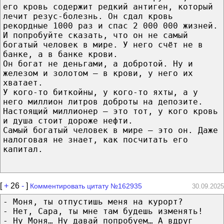
его кровь содержит редкий антиген, который
лечит резус-болезнь. Он сдал кровь
рекордные 1000 раз и спас 2 000 000 жизней.
И попробуйте сказать, что он не самый
богатый человек в мире. У него счёт не в
банке, а в банке крови.
Он богат не деньгами, а добротой. Ну и
железом и золотом — в крови, у него их
хватает.
У кого-то биткойны, у кого-то яхты, а у
него миллион литров доброты на депозите.
Настоящий миллионер — это тот, у кого кровь
и душа стоит дороже нефти.
Самый богатый человек в мире — это он. Даже
налоговая не знает, как посчитать его
капитал.
[
+
26
-
]
Комментировать цитату №162935
30.09.2025
- Моня, ты отпустишь меня на курорт?
- Нет, Сара, ты мне там будешь изменять!
- Ну Моня… Ну давай попробуем… А вдруг