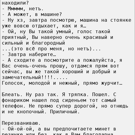
находили?
- Ммммм, нетъ.
- А может, в машине?
- Ну хз, завтра посмотрю, машина на стоянке
уже вовсю отдыхает, как и я…
- Ой, ну Вы такой умный, голос такой
приятный, Вы наверно очень красивый и
сильный и благородный
...(это всё про меня, но нетъ)...
- Завтра наберите…
- А сходите а посмотрите а пожалуйста, я
Вас очень-очень прошу, отдамся прям вот
сейчас, вы же такой хороший и добрый и
замечательный!!!!.....
Голосок, молодой и нежный, прямо журчит…
Блеать. Ну раз так. Я тряпка. Пошел. С
фонариком нашел под сиденьем тот самый
телефон. Не прямо супер дорогой, но отнюдь
и не кнопочный. Приличный.
Перезваниваю.
- Ой-ой-ой, а вы предпочитаете минет в
резинке или без, как я Вам благодарна,