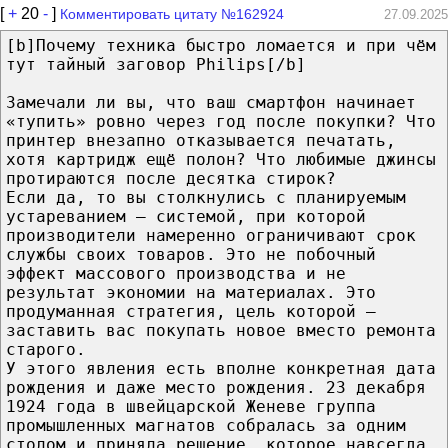
[
+
20
-
]
Комментировать цитату №162924
27.09.2025
[b]Почему техника быстро ломается и при чём
тут тайный заговор Philips[/b]
Замечали ли вы, что ваш смартфон начинает
«тупить» ровно через год после покупки? Что
принтер внезапно отказывается печатать,
хотя картридж ещё полон? Что любимые джинсы
протираются после десятка стирок?
Если да, то вы столкнулись с планируемым
устареванием — системой, при которой
производители намеренно ограничивают срок
службы своих товаров. Это не побочный
эффект массового производства и не
результат экономии на материалах. Это
продуманная стратегия, цель которой —
заставить вас покупать новое вместо ремонта
старого.
У этого явления есть вполне конкретная дата
рождения и даже место рождения. 23 декабря
1924 года в швейцарской Женеве группа
промышленных магнатов собралась за одним
столом и приняла решение, которое навсегда