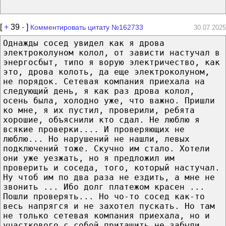
[
+
39
-
]
Комментировать цитату №162733
30.07.2025
Однажды сосед увидел как я дрова
электроколуном колол, от зависти настучал в
энергосбыт, типо я ворую электричество, как
это, дрова колоть, да еще электроколуном,
не порядок. Сетевая компания приехала на
следующий день, я как раз дрова колол,
осень была, холодно уже, что важно. Пришли
ко мне, я их пустил, проверили, ребята
хорошие, объяснили кто сдал. Не люблю я
всякие проверки.... И проверяющих не
люблю... Но нарушений не нашли, левых
подключений тоже. Скучно им стало. Хотели
они уже уезжать, но я предложил им
проверить и соседа, того, который настучал.
Ну чтоб им по два раза не ездить, а мне не
звонить ... Ибо долг платежом красен ...
Пошли проверять... Но чо-то сосед как-то
весь напрягся и не захотел пускать. Но там
не только сетевая компания приехала, но и
участкового с собой притащить не забыли.