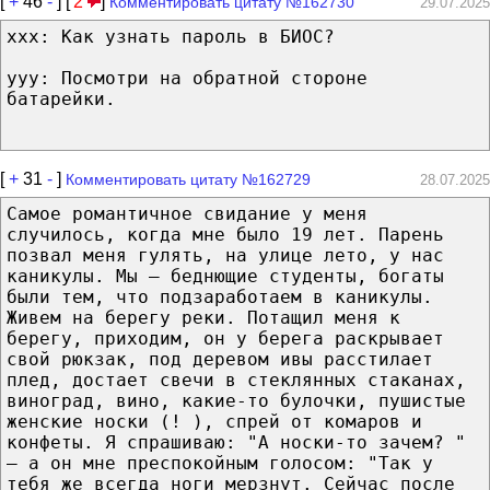
[
+
46
-
] [
2
]
Комментировать цитату №162730
29.07.2025
ххх: Как узнать пароль в БИОС?
ууу: Посмотри на обратной стороне
батарейки.
[
+
31
-
]
Комментировать цитату №162729
28.07.2025
Самое романтичное свидание у меня
случилось, когда мне было 19 лет. Парень
позвал меня гулять, на улице лето, у нас
каникулы. Мы — беднющие студенты, богаты
были тем, что подзаработаем в каникулы.
Живем на берегу реки. Потащил меня к
берегу, приходим, он у берега раскрывает
свой рюкзак, под деревом ивы расстилает
плед, достает свечи в стеклянных стаканах,
виноград, вино, какие-то булочки, пушистые
женские носки (! ), спрей от комаров и
конфеты. Я спрашиваю: "А носки-то зачем? "
— а он мне преспокойным голосом: "Так у
тебя же всегда ноги мерзнут. Сейчас после