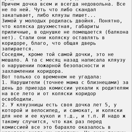
Причем дочка всем и всегда недовольна. Все
не по ней. Чуть что либо скандал
закатывает, либо кляузы пишет...
Зимой у молодых родилась двойня. Понятно,
что коляска двухместная, габариты
приличные, в однушке не помещается (балкона
нет). Стали они коляску оставлять в
коридоре, благо, что общая дверь
запирается.
Соседям, кроме той самой дочки, это не
мешало. А та с месяц назад написала кляузу
о нарушении пожарной безопасности и
захламлении коридора.
Вот только со временем не угадала:
1. Нарушители (точнее мама с близнецами) за
день до приезда комиссии уехали к родителям
на все лето и от коляски коридор
освободили.
2. У кляузницы есть своя дочка лет 5, у
которой и велосипед, и самокат, и коляски
для нее и ее кукол и т.д., и т.п. И надо ж
такому случится, что как раз перед
комиссией все это барахло оказалось в