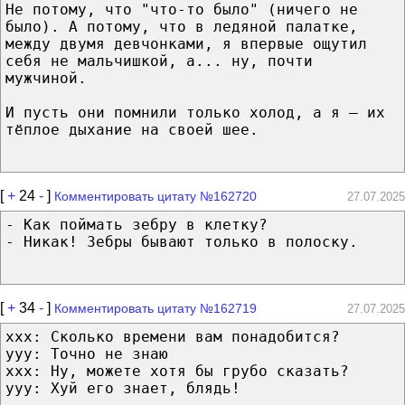
Не потому, что "что-то было" (ничего не
было). А потому, что в ледяной палатке,
между двумя девчонками, я впервые ощутил
себя не мальчишкой, а... ну, почти
мужчиной.
И пусть они помнили только холод, а я — их
тёплое дыхание на своей шее.
[
+
24
-
]
Комментировать цитату №162720
27.07.2025
- Как поймать зебру в клетку?
- Никак! Зебры бывают только в полоску.
[
+
34
-
]
Комментировать цитату №162719
27.07.2025
xxx: Сколько времени вам понадобится?
yyy: Точно не знаю
xxx: Ну, можете хотя бы грубо сказать?
yyy: Хуй его знает, блядь!