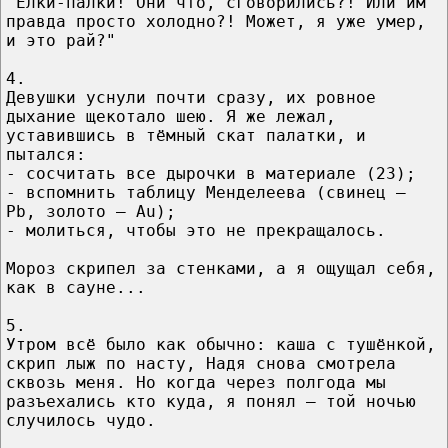
"Ёлки-палки! Они что, сговорились?! Или им
правда просто холодно?! Может, я уже умер,
и это рай?"
4.
Девушки уснули почти сразу, их ровное
дыхание щекотало шею. Я же лежал,
уставившись в тёмный скат палатки, и
пытался:
- сосчитать все дырочки в материале (23);
- вспомнить таблицу Менделеева (свинец —
Pb, золото — Au);
- молиться, чтобы это не прекращалось.
Мороз скрипел за стенками, а я ощущал себя,
как в сауне...
5.
Утром всё было как обычно: каша с тушёнкой,
скрип лыж по насту, Надя снова смотрела
сквозь меня. Но когда через полгода мы
разъехались кто куда, я понял — той ночью
случилось чудо.