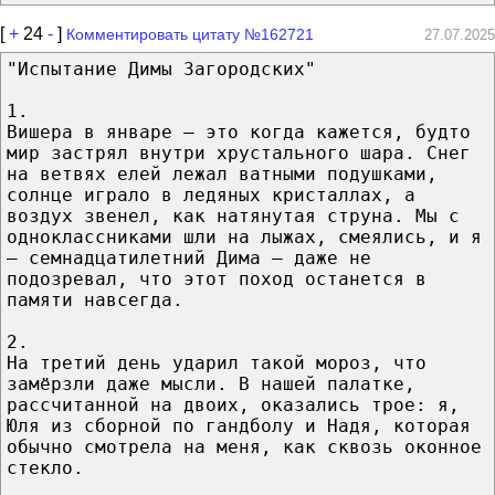
[
+
24
-
]
Комментировать цитату №162721
27.07.2025
"Испытание Димы Загородских"
1.
Вишера в январе — это когда кажется, будто
мир застрял внутри хрустального шара. Снег
на ветвях елей лежал ватными подушками,
солнце играло в ледяных кристаллах, а
воздух звенел, как натянутая струна. Мы с
одноклассниками шли на лыжах, смеялись, и я
— семнадцатилетний Дима — даже не
подозревал, что этот поход останется в
памяти навсегда.
2.
На третий день ударил такой мороз, что
замёрзли даже мысли. В нашей палатке,
рассчитанной на двоих, оказались трое: я,
Юля из сборной по гандболу и Надя, которая
обычно смотрела на меня, как сквозь оконное
стекло.