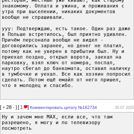
ресторан, местные уже кивают, как старому
знакомому. Оплата и ужина, и проживания с
утра при выселении, никаких документов
вообще не спрашивали.
yyy: Подтверждаю, есть такое. Один раз даже
в Польше встретилось, был приятно удивлен.
Причём персонала вообще не видел -
договорились заранее, но денег не платил,
потому как не уверен в прибытии был. Ну и
приехал поздно, открыл ворота, заехал на
парковку, взял ключ от номера, поспал,
наутро сбегал до банкомата, оставил наличку
в тумбочке и уехал. Все как хозяин попросил
сделать. Потом ещё емайл от него пришел,
что я молодец и спасибо.
[
+
28
-
] [
1
]
Комментировать цитату №162734
30.07.2025
Ну и зачем мне МАХ, если все, что там
разрешено, я могу и по телевизору
посмотреть