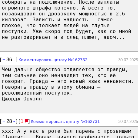
собирать на подключение. После выплаты
огромного штрафа конечно. А всего то,
позавидовал он дровоколу мощностью в 2.6
килловат. Зависть и жадность - самое
плохое, что толкает людей на глупые
поступки. Уже скоро год будет, как со мной
не разговаривает и в след плюет, ядом...
[
+
36
-
]
Комментировать цитату №162732
30.07.2025
Чем дальше общество отдаляется от правды,
тем сильнее оно ненавидит тех, кто её
говорит. Правда — это новый язык ненависти.
Говорить правду в эпоху обмана —
революционный поступок.
Джордж Оруэлл
[
+
28
-
] [
1
]
Комментировать цитату №162731
30.07.2025
xxx: А у нас в роте был парень с прозвищем
'Танкист'. Вроде, ничего особенного, только