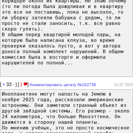
коридоре около их квартиры. Не знаю почему
(то ли погода была дождливая и в квартиру
это все не поставишь, пока не высохло, то
ли уборку затеяли бабушка с дедом, то ли
просто не стали заносить, т.к. все равно
скоро гулять).
В общем перед квартирой молодой пары, на
которую была написана кляуза, во время
проверки оказалось пусто, а вот у автора
доноса полный комплект нарушений. В общем
комиссия была в восторге и оформила
нарушителей по полной...
[
+
33
-
] [
1
]
Комментировать цитату №162736
31.07.2025
Инопланетяне могут напасть на Землю в
ноябре 2025 года, рассказали американские
астрономы. Они заметили странный объект из
другой звёздной системы. Его размер - около
24 километров, что больше Манхэттена. Он
движется в сторону нашей планеты.
По мнению учёных, это не просто космическое