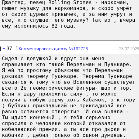
Джаггер, певец Rolling Stones - наркоман,
пишет музыку для наркоманов, и скоро умрёт
от своих дурных привычек, а за ним умрут и
все, кто слушает его музыку? Так вот, вчера
ему исполнилось 82 года.
[
+
37
-
]
Комментировать цитату №162725
28.07.2025
Сидел с девушкой и вдруг она меня
спрашивает кто такой Перельман и Пуанкаре.
Я ей по простому объясняю что Перельман
доказал теорему Пуанкаре. Теорема Пуанкаре
сводится к тому что во Вселенной существует
всего 2е геометрические фигуры- шар и тор.
Если к шару приложить силу , то можно
получить любую форму хоть Кабачок, а к тору
( бублик) прикладывай не прикладывай все
равно останется отверстие. И она выдала :
Ты идиот конченый , я тебя серьёзно
спросила о человеке который отказался от
нобелевской премии, а ты все про дырки и
кабачки , дебил только об одном думаешь.