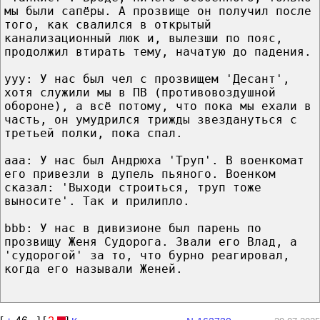
мы были сапёры. А прозвище он получил после
того, как свалился в открытый
канализационный люк и, вылезши по пояс,
продолжил втирать тему, начатую до падения.
yyy: У нас был чел с прозвищем 'Десант',
хотя служили мы в ПВ (противовоздушной
обороне), а всё потому, что пока мы ехали в
часть, он умудрился трижды звездануться с
третьей полки, пока спал.
aaa: У нас был Андрюха 'Труп'. В военкомат
его привезли в дупель пьяного. Военком
сказал: 'Выходи строиться, труп тоже
выносите'. Так и прилипло.
bbb: У нас в дивизионе был парень по
прозвищу Женя Судорога. Звали его Влад, а
'судорогой' за то, что бурно реагировал,
когда его называли Женей.