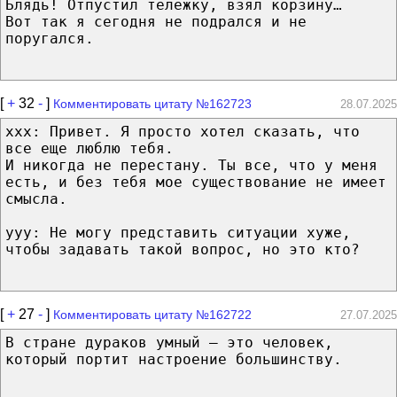
Блядь! Отпустил тележку, взял корзину…
Вот так я сегодня не подрался и не
поругался.
[
+
32
-
]
Комментировать цитату №162723
28.07.2025
xxx: Привет. Я просто хотел сказать, что
все еще люблю тебя.
И никогда не перестану. Ты все, что у меня
есть, и без тебя мое существование не имеет
смысла.
yyy: Не могу представить ситуации хуже,
чтобы задавать такой вопрос, но это кто?
[
+
27
-
]
Комментировать цитату №162722
27.07.2025
В стране дураков умный — это человек,
который портит настроение большинству.