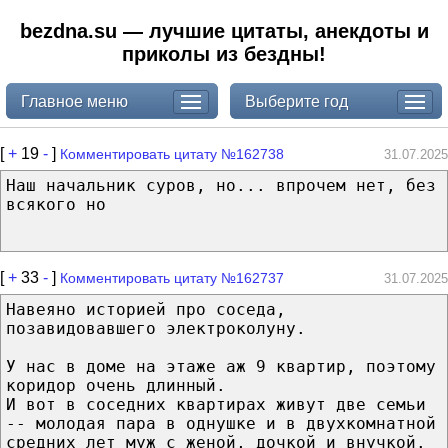
bezdna.su — лучшие цитаты, анекдоты и
приколы из бездны!
Главное меню
Выберите год
[
+
19
-
]
Комментировать цитату №162738
31.07.2025
Наш начальник суров, но... впрочем нет, без
всякого но
[
+
33
-
]
Комментировать цитату №162737
31.07.2025
Навеяно историей про соседа,
позавидовавшего электроколуну.
У нас в доме на этаже аж 9 квартир, поэтому
коридор очень длинный.
И вот в соседних квартирах живут две семьи
-- молодая пара в однушке и в двухкомнатной
средних лет муж с женой, дочкой и внучкой.