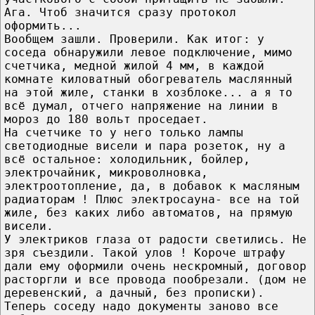
Ага. Чтоб значится сразу протокол
оформить...
Вообщем зашли. Проверили. Как итог: у
соседа обнаружили левое подключение, мимо
счетчика, медной жилой 4 мм, в каждой
комнате киловатный обогреватель маслянный
на этой жиле, станки в хозблоке... а я то
всё думал, отчего напряжение на линии в
мороз до 180 вольт проседает.
На счетчике то у него только лампы
светодиодные висели и пара розеток, ну а
всё остальное: холодильник, бойлер,
электрочайник, микроволновка,
электроотопление, да, в добавок к масляным
радиаторам ! Плюс электросауна- все на той
жиле, без каких либо автоматов, на прямую
висели.
У электриков глаза от радости светились. Не
зря съездили. Такой улов ! Короче штрафу
дали ему оформили очень нескромный, договор
расторгли и все провода пообрезали. (дом не
деревенский, а дачный, без прописки).
Теперь соседу надо документы заново все