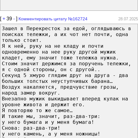
[
+
39
-
]
Комментировать цитату №162724
28.07.2025
Зашел в Перекресток за едой, оглядываюсь в
поисках тележки, а их чот нет почти, одна
только стоит.
Я к ней, руку на не кладу и почти
одновременно на нее руку другой мужик
кладет, ему значит тоже тележка нужна.
Стоим значит держимся за поручень тележки,
я с одной стороны, он с другой..
Секунд 5 хмуро глядим друг на друга - два
больших толстых неуступчивых барана…
Воздух накаляется, предчувствие грозы,
народ замер вокруг.
Внезапно мужик выкидывает вперед кулак на
уровне живота и держит его.
Я повторяю то же самое…
И такие мы, значит, раз-два-три:
у него бумага и у меня бумага!
Снова: раз-два-три!
у него камень, а у меня ножницы!