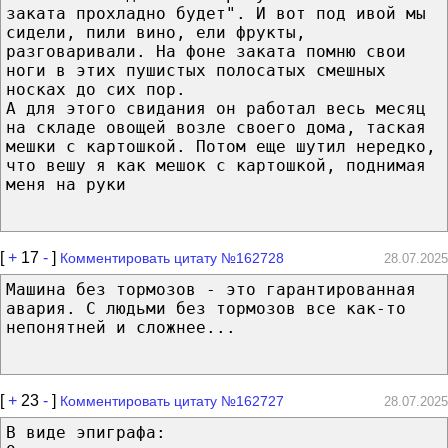
заката прохладно будет". И вот под ивой мы
сидели, пили вино, ели фрукты,
разговаривали. На фоне заката помню свои
ноги в этих пушистых полосатых смешных
носках до сих пор.
А для этого свидания он работал весь месяц
на складе овощей возле своего дома, таская
мешки с картошкой. Потом еще шутил нередко,
что вешу я как мешок с картошкой, поднимая
меня на руки
[
+
17
-
]
Комментировать цитату №162728
28.07.2025
Машина без тормозов - это гарантированная
авария. С людьми без тормозов все как-то
непонятней и сложнее...
[
+
23
-
]
Комментировать цитату №162727
28.07.2025
В виде эпиграфа: