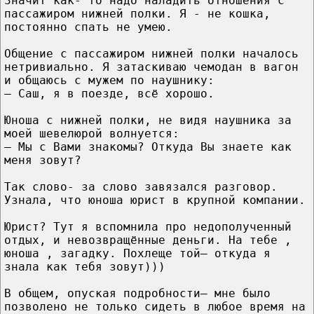
Значит как- то надо наладить отношения с
пассажиром нижней полки. Я - не кошка,
постоянно спать не умею.
Общение с пассажиром нижней полки началось
нетривиально. Я затаскиваю чемодан в вагон
и общаюсь с мужем по наушнику:
— Саш, я в поезде, всё хорошо.
Юноша с нижней полки, не видя наушника за
моей шевелюрой волнуется:
— Мы с Вами знакомы? Откуда Вы знаете как
меня зовут?
Так слово- за слово завязался разговор.
Узнала, что юноша юрист в крупной компании.
Юрист? Тут я вспомнила про недополученный
отдых, и невозвращённые деньги. На тебе ,
юноша , загадку. Похлеще той— откуда я
знала как тебя зовут)))
В общем, опуская подробности— мне было
позволено не только сидеть в любое время на