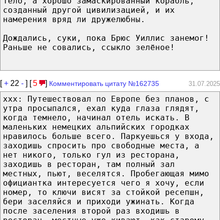
тело, а хорошо замаскированный корабль,
созданный другой цивилизацией, и их
намерения вряд ли дружелюбны.
Дождались, суки, пока Брюс Уиллис занемог!
Раньше не совались, ссыкло зелёное!
[
+
22
-
] [
5
]
Комментировать цитату №162735
31.07.2025
xxx: Путешествовал по Европе без планов, с
утра просыпался, ехал куда глаза глядят,
когда темнело, начинал отель искать. В
маленьких немецких альпийских городках
нравилось больше всего. Паркуешься у входа,
заходишь спросить про свободные места, а
нет никого, только гул из ресторана,
заходишь в ресторан, там полный зал
местных, пьют, веселятся. Пробегающая мимо
официантка интересуется чего я хочу, если
номер, то ключи висят за стойкой ресепшн,
бери заселяйся и приходи ужинать. Когда
после заселения второй раз входишь в