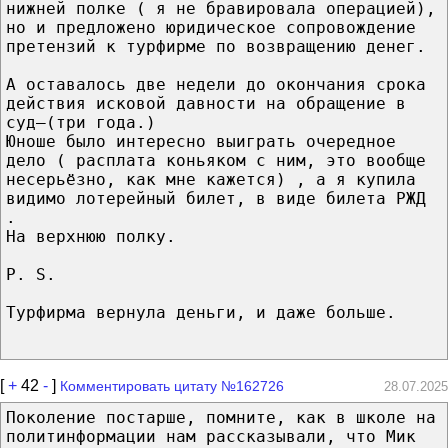
нижней полке ( я не бравировала операцией),
но и предложено юридическое сопровождение
претензий к турфирме по возвращению денег.
А оставалось две недели до окончания срока
действия исковой давности на обращение в
суд—(три года.)
Юноше было интересно выиграть очередное
дело ( расплата коньяком с ним, это вообще
несерьёзно, как мне кажется) , а я купила
видимо лотерейный билет, в виде билета РЖД
.
На верхнюю полку.
P. S.
Турфирма вернула деньги, и даже больше.
[
+
42
-
]
Комментировать цитату №162726
28.07.2025
Поколение постарше, помните, как в школе на
политинформации нам рассказывали, что Мик