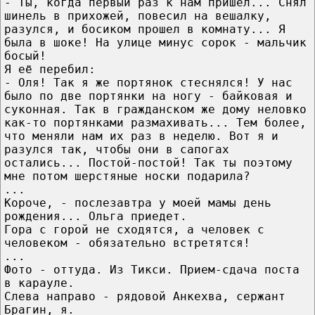
- Ты, когда первый раз к нам пришел... Снял
шинель в прихожей, повесил на вешалку,
разулся, и босиком прошел в комнату... Я
была в шоке! На улице минус сорок - мальчик
босый!
Я её перебил:
- Оля! Так я же портянок стеснялся! У нас
было по две портянки на ногу - байковая и
суконная. Так в гражданском же дому неловко
как-то портянками размахивать... Тем более,
что меняли нам их раз в неделю. Вот я и
разулся так, чтобы они в сапогах
остались... Постой-постой! Так ты поэтому
мне потом шерстяные носки подарила?
...
Короче, - послезавтра у моей мамы день
рождения... Ольга приедет.
Гора с горой не сходятся, а человек с
человеком - обязательно встретятся!
...
Фото - оттуда. Из Тикси. Прием-сдача поста
в карауле.
Слева направо - рядовой Анкехва, сержант
Брагин, я.