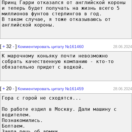
Принц Гарри отказался от английской короны
и теперь будет получать на жизнь всего 5
миллионов фунтов стерлингов в год.
В таком случае, я тоже отказываюсь от
английской короны.
[
+
32
-
]
Комментировать цитату №161460
28.06.2024
К марочному коньяку почти невозможно
собрать качественную компанию - кто-то
обязательно придет с водкой.
[
+
20
-
]
Комментировать цитату №161459
28.06.2024
Гора с горой не сходятся...
По работе ездил в Москву. Дали машину с
водителем.
Познакомились.
Болтаем.
Зашла речь об армии.