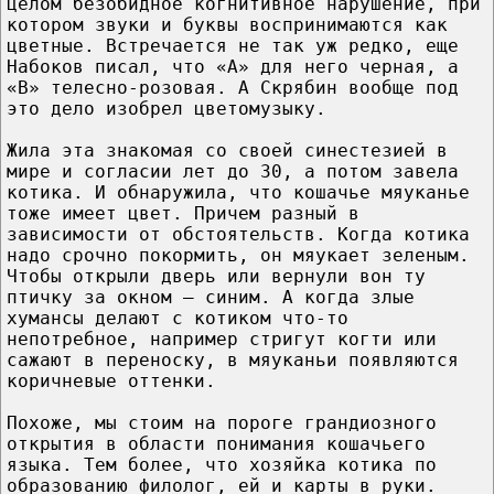
целом безобидное когнитивное нарушение, при
котором звуки и буквы воспринимаются как
цветные. Встречается не так уж редко, еще
Набоков писал, что «А» для него черная, а
«В» телесно-розовая. А Скрябин вообще под
это дело изобрел цветомузыку.
Жила эта знакомая со своей синестезией в
мире и согласии лет до 30, а потом завела
котика. И обнаружила, что кошачье мяуканье
тоже имеет цвет. Причем разный в
зависимости от обстоятельств. Когда котика
надо срочно покормить, он мяукает зеленым.
Чтобы открыли дверь или вернули вон ту
птичку за окном – синим. А когда злые
хумансы делают с котиком что-то
непотребное, например стригут когти или
сажают в переноску, в мяуканьи появляются
коричневые оттенки.
Похоже, мы стоим на пороге грандиозного
открытия в области понимания кошачьего
языка. Тем более, что хозяйка котика по
образованию филолог, ей и карты в руки.