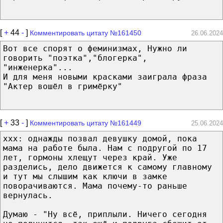
[
+
44
-
]
Комментировать цитату №161450
26.06.2024
Вот все спорят о феминизмах, Нужно ли
говорить "поэтка","блогерка",
"инженерка"...
И для меня новыми красками заиграла фраза
"Актер вошёл в гримёрку"
[
+
33
-
]
Комментировать цитату №161449
25.06.2024
xxx: однажды позвал девушку домой, пока
мама на работе была. Нам с подругой по 17
лет, гормоны хлещут через край. Уже
разделись, дело движется к самому главному
и тут мы слышим как ключи в замке
поворачиваются. Мама почему-то раньше
вернулась.
Думаю - "Ну всё, приплыли. Ничего сегодня