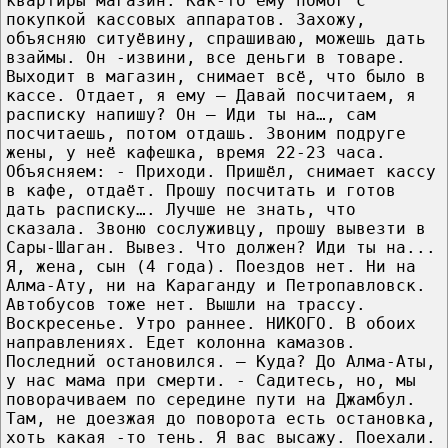
квартиры магазин. Как-то ему помог с
покупкой кассовых аппаратов. Захожу,
объясняю ситуёвину, спрашиваю, можешь дать
взаймы. Он -извини, все деньги в товаре.
Выходит в магазин, снимает всё, что было в
кассе. Отдает, я ему – Давай посчитаем, я
расписку напишу? Он – Иди ты на…, сам
посчитаешь, потом отдашь. Звоним подруге
жены, у неё кафешка, время 22-23 часа.
Объясняем: - Приходи. Пришёл, снимает кассу
в кафе, отдаёт. Прошу посчитать и готов
дать расписку…. Лучше не знать, что
сказала. Звоню сослуживцу, прошу вывезти в
Сары-Шаган. Вывез. Что должен? Иди ты на...
Я, жена, сын (4 года). Поездов нет. Ни на
Алма-Ату, ни на Караганду и Петропавловск.
Автобусов тоже нет. Вышли на трассу.
Воскресенье. Утро раннее. НИКОГО. В обоих
направлениях. Едет колонна камазов.
Последний остановился. – Куда? До Алма-Аты,
у нас мама при смерти. - Садитесь, но, мы
поворачиваем по середине пути на Джамбул.
Там, не доезжая до поворота есть остановка,
хоть какая -то тень. Я вас высажу. Поехали.