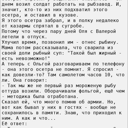
днем возил солдат работать на рыбзавод. И,
значит, кто-то из них подхватил этого
осетра, и оставил в кузове.
Я этого осетра забрал, и в полку недалеко
от казармы спрятал в сугробе.
Потому что через пару дней Оля с Валерой
летели в отпуск.
Улучил время, позвонил им - отнес рыбину.
Мама потом рассказывала, что сварила из
своей доли рыбный суп: "Такой был жирный -
есть невозможно!"
А теперь с Ольгой разговариваем по телефону
- она этого осетра не помнит. Я спросил -
как довезли-то? Там самолетом часов 10, что
ли. Она говорит:
- Так мы же не первый раз мороженую рыбу
оттуда возили. Оборачивали фольгой, ещё чем
- методика была отработана.
Сказал ей, что много помню об армии. Но,
вот как бывал у них в гостях - вообще не
сохранилось в памяти. Знаю, что приходил к
ним. А как и что...
Её ответ: