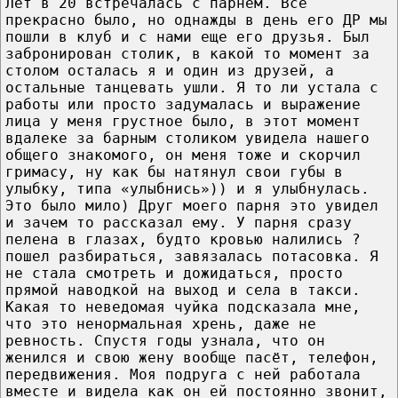
Лет в 20 встречалась с парнем. Всё
прекрасно было, но однажды в день его ДР мы
пошли в клуб и с нами еще его друзья. Был
забронирован столик, в какой то момент за
столом осталась я и один из друзей, а
остальные танцевать ушли. Я то ли устала с
работы или просто задумалась и выражение
лица у меня грустное было, в этот момент
вдалеке за барным столиком увидела нашего
общего знакомого, он меня тоже и скорчил
гримасу, ну как бы натянул свои губы в
улыбку, типа «улыбнись»)) и я улыбнулась.
Это было мило) Друг моего парня это увидел
и зачем то рассказал ему. У парня сразу
пелена в глазах, будто кровью налились ?
пошел разбираться, завязалась потасовка. Я
не стала смотреть и дожидаться, просто
прямой наводкой на выход и села в такси.
Какая то неведомая чуйка подсказала мне,
что это ненормальная хрень, даже не
ревность. Спустя годы узнала, что он
женился и свою жену вообще пасёт, телефон,
передвижения. Моя подруга с ней работала
вместе и видела как он ей постоянно звонит,