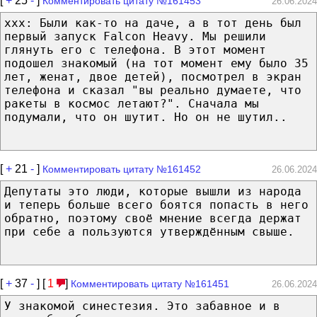
[
+
25
-
]
Комментировать цитату №161453
26.06.2024
xxx: Были как-то на даче, а в тот день был
первый запуск Falcon Heavy. Мы решили
глянуть его с телефона. В этот момент
подошел знакомый (на тот момент ему было 35
лет, женат, двое детей), посмотрел в экран
телефона и сказал "вы реально думаете, что
ракеты в космос летают?". Сначала мы
подумали, что он шутит. Но он не шутил..
[
+
21
-
]
Комментировать цитату №161452
26.06.2024
Депутаты это люди, которые вышли из народа
и теперь больше всего боятся попасть в него
обратно, поэтому своё мнение всегда держат
при себе а пользуются утверждённым свыше.
[
+
37
-
] [
1
]
Комментировать цитату №161451
26.06.2024
У знакомой синестезия. Это забавное и в