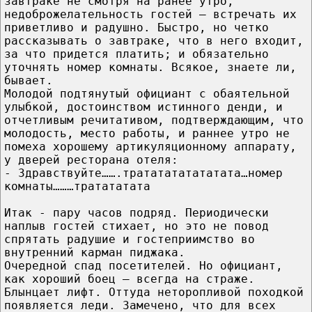
завтраке не смотря на ранее утро,
недоброжелательность гостей – встречать их
приветливо и радушно. Быстро, но четко
рассказывать о завтраке, что в него входит,
за что придется платить; и обязательно
уточнять номер комнаты. Всякое, знаете ли,
бывает.
Молодой подтянутый официант с обаятельной
улыбкой, достоинством истинного денди, и
отчетливым речитативом, подтверждающим, что
молодость, место работы, и раннее утро не
помеха хорошему артикуляционному аппарату,
у дверей ресторана отеля:
- Здравствуйте…….трататататататата…номер
комнаты………тратататата
Итак - пару часов подряд. Периодически
наплыв гостей стихает, но это не повод
спрятать радушие и гостеприимство во
внутренний карман пиджака.
Очередной спад посетителей. Но официант,
как хороший боец – всегда на страже.
Блынцает лифт. Оттуда неторопливой походкой
появляется леди. Замечено, что для всех