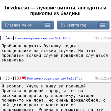
bezdna.su — лучшие цитаты, анекдоты и
приколы из бездны!
Главное меню
Выберите год
[
+
24
-
]
Комментировать цитату №161467
30.06.2024
Пробовал держать бутылку водки в
холодильнике на всякий случай. Но этот
проклятый всякий случай повадился случаться
ежедневно!
[
+
33
-
] [
33
]
Комментировать цитату №161466
30.06.2024
Я зоолог. Учусь и живу за границей.
Приехала в родной город, и сестра
рассказала про одну дворняжку, которая
почему-то не лает, но очень дружелюбная: с
ней дети играют и много кто её
подкармливает. Решила я посмотреть на эту