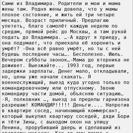
Сами из Владимира. Родители и мои и мама
жены там. Родня жены довела, что у мамы
плохое состояние, и жить ей три четыре
месяца. Возраст приличный. Предлагаю
улететь, благо самолёт каждую неделю по
средам, прямой рейс до Москвы, а там рукой
подать до Владимира. …-А вдруг я приеду, а
она подумает, что приехала её хоронить и
умрёт? -Она всё равно умрёт, но ты с ней
будешь последние часы…. Бесполезно. Июль.
Вечером субботы звонок…-Мама до вторника не
доживет. Выезжайте... 1993 год, первые
задержки зарплаты. Денег мало, откладывали,
но, цены уже начали скакать. Я
военнослужащий, выезд куда угодно только по
командировочному или отпускному. Звоню
командиру части домой, объясняю ситуацию…
-Я, полковник …, выезд за пределы гарнизона
разрешаю! КОМАНДИР!!!!! Деньги.... Напротив
в квартире сосед, начинающий коммерсант,
который выкупил квартиру соседей, дяди Бори
и тёти Зины, с выходом окон на улицу
Ленина, прорубивший дверь и сделавший из