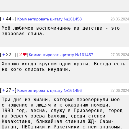
[
+
44
-
]
Комментировать цитату №161458
28.06.2024
Моё любимое воспоминание из детства - это
здоровая спина.
[
+
22
-
] [
2
]
Комментировать цитату №161457
27.06.2024
Хорошо когда кругом одни враги. Всегда есть
на кого списать неудачи.
[
+
27
-
]
Комментировать цитату №161456
27.06.2024
Три дня из жизни, которые перевернули моё
отношение к людям и к оказанию помощи.
1993 год, весна, служу в Приозёрске, город
на берегу озера Балхаш, среди степей
Казахстана, ближайшая станция ЖД- Сары-
Шаган, ПВОшники и Ракетчики с ней знакомы.