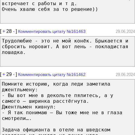
встречает с работы и т д.
Очень хвалю себя за то решение))
[
+
28
-
]
Комментировать цитату №161463
29.06.2024
Трудолюбие - это не мой конёк. Брыкается и
сбросить норовит. А вот лень - покладистая
лошадка.
[
+
29
-
]
Комментировать цитату №161462
29.06.2024
Помните историю, когда леди заметила
джентльмену:
- Вы вот мне в декольте пялитесь, а у
самого – ширинка расстёгнута.
Джентльмен кивнул:
- Я так понимаю – Вы тоже мне не в глаза
смотрели….
Задача официанта в отеле на шведском