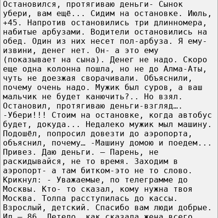
Остановился, протягиваю деньги- Сынок
убери, вам ещё... Сидим на остановке. Июль,
+45. Напротив остановились три длинномера,
набитые арбузами. Водители остановились на
обед. Один из них несет пол-арбуза. Я ему-
извини, денег нет. Он- а это ему
(показывает на сына). Денег не надо. Скоро
еще одна колонна пошла, но не до Алма-Аты,
чуть не доезжая сворачивали. Объяснили,
почему очень надо. Мужик был суров, а ваш
мальчик не будет канючить?.. Но взял.
Остановил, протягиваю деньги-взгляд….
-Убери!!! Стоим на остановке, когда автобус
будет, докуда... Недалеко мужик мыл машину.
Подошёл, попросил довезти до аэропорта,
объяснил, почему… -Машину домою и поедем...
Привез. Даю деньги. – Парень, не
раскидывайся, не то время. Заходим в
аэропорт- а там битком-это не то слово.
Крикнул: - Уважаемые, по телеграмме до
Москвы. Кто- то сказал, кому нужна твоя
Москва. Толпа расступилась до кассы.
Взрослый, детский. Спасибо вам люди добрые.
Ил – 86. Летело, как сказала жена всего