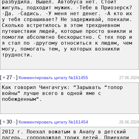
разбудила. Вышел. Автобуса нет. Стоит
жигуль, подходит мужик. -Тебе в Приозерск?
-Да. -Садись. -У меня нет денег. -А кто их
у тебя спрашивает? Не задерживай, поехали.
Сколько встретилось в этом трехдневном
путешествии людей, которые просто вникли и
помогли абсолютно бескорыстно. С тех пор и
я стал по -другому относиться к людям, чем
могу, помогать тем, у которых возникли
трудности.
[
+
27
-
]
Комментировать цитату №161455
27.06.2024
Как говорил Чингачгук: “Зарывать “топор
войны“ лучше всего в одной яме с
побежденным“.
[
+
30
-
]
Комментировать цитату №161454
26.06.2024
2012 г. Поехал вожатым в Анапу в детский
лагерь, сопровождал троих детей. Приехали