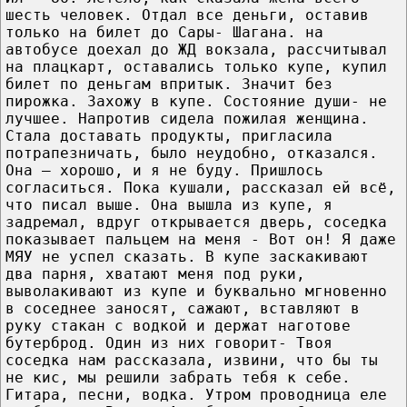
шесть человек. Отдал все деньги, оставив
только на билет до Сары- Шагана. на
автобусе доехал до ЖД вокзала, рассчитывал
на плацкарт, оставались только купе, купил
билет по деньгам впритык. Значит без
пирожка. Захожу в купе. Состояние души- не
лучшее. Напротив сидела пожилая женщина.
Стала доставать продукты, пригласила
потрапезничать, было неудобно, отказался.
Она – хорошо, и я не буду. Пришлось
согласиться. Пока кушали, рассказал ей всё,
что писал выше. Она вышла из купе, я
задремал, вдруг открывается дверь, соседка
показывает пальцем на меня - Вот он! Я даже
МЯУ не успел сказать. В купе заскакивают
два парня, хватают меня под руки,
выволакивают из купе и буквально мгновенно
в соседнее заносят, сажают, вставляют в
руку стакан с водкой и держат наготове
бутерброд. Один из них говорит- Твоя
соседка нам рассказала, извини, что бы ты
не кис, мы решили забрать тебя к себе.
Гитара, песни, водка. Утром проводница еле