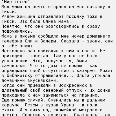
"Мир тесен".
Моя мама на почте отправляла мне посылку в
Тикси.
Рядом женщина отправляет посылку тоже в
Тикси. Это была Олина мама.
Понятно, что они разговорились и сразу
подружились.
Мама в письме сообщила мне номер домашнего
телефона Оли и Валеры. Сказала - звони, они
о тебе знают.
Несколько раз приходил к ним в гости. Не
приходил - забегал. Там у нас не было
увольнений. Это, получается, были
самоволки. Что-то даже не помню - как
оправдывал своё отсутствие в казарме. Может
в библиотеку отпрашивался... Ольга угощала
домашними вкусняшками.
Когда они приезжали в Воскресенск в
длительный свой северный отпуск - их дочка
приходила к нам заниматься на пианино.
Ещё помню случай. Сменились мы в дальнем
карауле. Лезем в кузов Урала - в полк
ехать. И я вижу под скамейкой метрового
осетра. Спросил у водителя. Оказалось - он