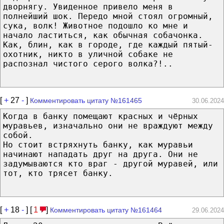
дворнягу. Увиденное привело меня в
полнейший шок. Передо мной стоял огромный,
сука, волк! Животное подошло ко мне и
начало ластиться, как обычная собачонка.
Как, блин, как в городе, где каждый пятый-
охотник, никто в уличной собаке не
распознал чистого серого волка?!..
[
+
27
-
]
Комментировать цитату №161465
30.06.2024
Когда в банку помещают красных и чёрных
муравьев, изначально они не враждуют между
собой.
Но стоит встряхнуть банку, как муравьи
начинают нападать друг на друга. Они не
задумываются кто враг - другой муравей, или
тот, кто трясет банку.
[
+
18
-
] [
1
]
Комментировать цитату №161464
29.06.2024