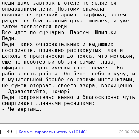
леди даже завтрак в отеле не является
оправданием лени. Поэтому сначала
появляется крепкий аромат парфюма, затем
раздается благородный цокот шпилек, и уже
затем появляется леди.
Все идет по сценарию. Парфюм. Шпильки.
Леди.
Леди таких очаровательных и выдающих
достоинств, призывно распахнутых глаз и
декольте практически до пояса, что молодой,
еще не пообтертый об эти самые глаза,
официант – практически тонет…немеет. Но
работа есть работа. Он берет себя в кучу, и
в мучительной борьбе со своими инстинктами,
не сумев оторвать своего взора, восхищенно:
- Здравствуйте, номер?
Леди покровительственно и благосклонно чуть
смаргивает длинными ресницами:
- Четвертый….
[
+
39
-
]
Комментировать цитату №161461
29.06.2024