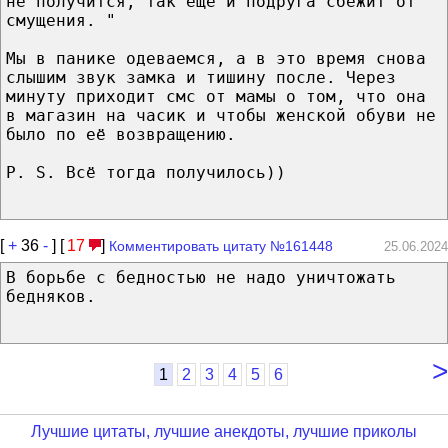
не получится, так ещё и подруга сбежит от
смущения. "
Мы в панике одеваемся, а в это время снова
слышим звук замка и тишину после. Через
минуту приходит смс от мамы о том, что она
в магазин на часик и чтобы женской обуви не
было по её возвращению.
P. S. Всё тогда получилось))
[
+
36
-
] [
17
]
Комментировать цитату №161448
25.06.2024
В борьбе с бедностью не надо уничтожать
бедняков.
>
1
2
3
4
5
6
Лучшие цитаты, лучшие анекдоты, лучшие приколы