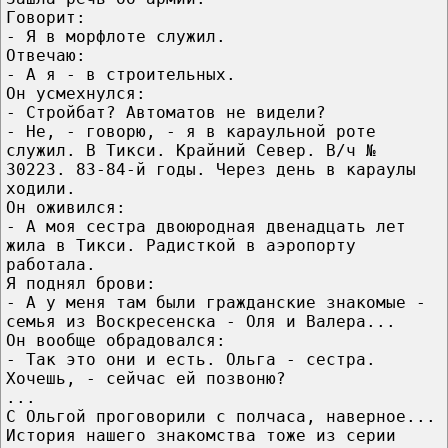
Говорит:
- Я в морфлоте служил.
Отвечаю:
- А я - в строительных.
Он усмехнулся:
- Стройбат? Автоматов не видели?
- Не, - говорю, - я в караульной роте
служил. В Тикси. Крайний Север. В/ч №
30223. 83-84-й годы. Через день в караулы
ходили.
Он оживился:
- А моя сестра двоюродная двенадцать лет
жила в Тикси. Радисткой в аэропорту
работала.
Я поднял брови:
- А у меня там были гражданские знакомые -
семья из Воскресенска - Оля и Валера...
Он вообще обрадовался:
- Так это они и есть. Ольга - сестра.
Хочешь, - сейчас ей позвоню?
...
С Ольгой проговорили с полчаса, наверное...
История нашего знакомства тоже из серии