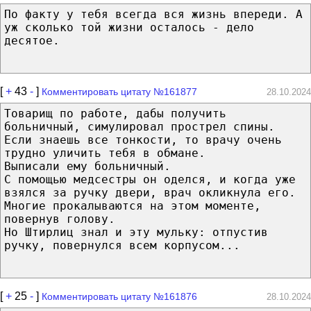
По факту у тебя всегда вся жизнь впереди. А
уж сколько той жизни осталось - дело
десятое.
[
+
43
-
]
Комментировать цитату №161877
28.10.2024
Товарищ по работе, дабы получить
больничный, симулировал прострел спины.
Если знаешь все тонкости, то врачу очень
трудно уличить тебя в обмане.
Выписали ему больничный.
С помощью медсестры он оделся, и когда уже
взялся за ручку двери, врач окликнула его.
Многие прокалываются на этом моменте,
повернув голову.
Но Штирлиц знал и эту мульку: отпустив
ручку, повернулся всем корпусом...
[
+
25
-
]
Комментировать цитату №161876
28.10.2024