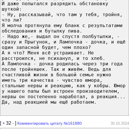
И даже попытался разрядить обстановку
шуткой:
- Ну, рассказывай, что там у тебя, тройня,
что ли?
Я молча протянула ему бланк с результатами
обследования и бутылку пива.
- Надо же,- выдал он спустя полбутылки, -
сразу и Прыгунок, и Лампочка - дочка, и ещё
один запасной будет, чем плохо?
А я что? Меня всё устраивает. Не
расстроился, не психанул, и то хлеб.
А Лампочка - дочка родилась через три года
после тройняшек. Так и живём. Ведь для
счастливой жизни в большой семье нужно
иметь три качества - чувство юмора,
стальные нервы и реакцию, как у кобры. Юмор
у нашего папы был встроен производителем,
нервы он постепенно наработал, а реакция...
Да, над реакцией мы ещё работаем.
[
+
32
-
]
Комментировать цитату №161880
30.10.2024