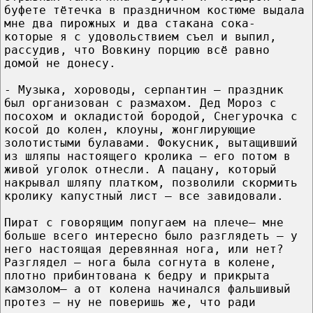
буфете тётечка в праздничном костюме выдала
мне два пирожных и два стакана сока-
которые я с удовольствием съел и выпил,
рассудив, что Вовкину порцию всё равно
домой не донесу.
- Музыка, хороводы, серпантин – праздник
был организован с размахом. Дед Мороз с
посохом и окладистой бородой, Снегурочка с
косой до колен, клоуны, жонглирующие
золотистыми булавами. Фокусник, вытащивший
из шляпы настоящего кролика – его потом в
живой уголок отнесли. А пацану, который
накрывал шляпу платком, позволили скормить
кролику капустный лист – все завидовали.
Пират с говорящим попугаем на плече– мне
больше всего интересно было разглядеть – у
него настоящая деревянная нога, или нет?
Разглядел – нога была согнута в колене,
плотно прибинтована к бедру и прикрыта
камзолом– а от колена начинался фальшивый
протез – ну не поверишь же, что ради