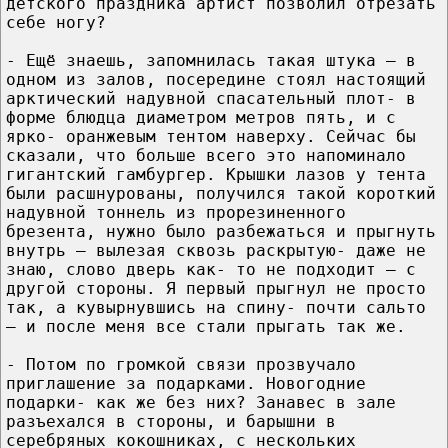
детского праздника артист позволил отрезать
себе ногу?
- Ещё знаешь, запомнилась такая штука – в
одном из залов, посередине стоял настоящий
арктический надувной спасательный плот- в
форме блюдца диаметром метров пять, и с
ярко- оранжевым тентом наверху. Сейчас бы
сказали, что больше всего это напоминало
гигантский гамбургер. Крышки лазов у тента
были расшнурованы, получился такой короткий
надувной тоннель из прорезиненного
брезента, нужно было разбежаться и прыгнуть
внутрь – вылезая сквозь раскрытую- даже не
знаю, слово дверь как- то не подходит – с
другой стороны. Я первый прыгнул не просто
так, а кувырнувшись на спину- почти сальто
– и после меня все стали прыгать так же.
- Потом по громкой связи прозвучало
приглашение за подарками. Новогодние
подарки- как же без них? Занавес в зале
разъехался в стороны, и барышни в
серебряных кокошниках, с нескольких