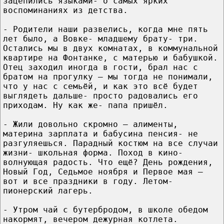
зацепились языками- о самых ярких
воспоминаниях из детства.
- Родители наши развелись, когда мне пять
лет было, а Вовке- младшему брату- три.
Остались мы в двух комнатах, в коммунальной
квартире на Фонтанке, с матерью и бабушкой.
Отец заходил иногда в гости, брал нас с
братом на прогулку – мы тогда не понимали,
что у нас с семьёй, и как это всё будет
выглядеть дальше- просто радовались его
приходам. Ну как же- папа пришёл.
- Жили довольно скромно – алименты,
материна зарплата и бабусина пенсия- не
разгуляешься. Парадный костюм на все случаи
жизни- школьная форма. Поход в кино-
волнующая радость. Что ещё? День рождения,
Новый Год, Седьмое ноября и Первое мая –
вот и все праздники в году. Летом-
пионерский лагерь.
- Утром чай с бутербродом, в школе обедом
накормят, вечером дежурная котлета.