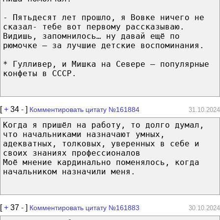
- Пятьдесят лет прошло, я Вовке ничего не
сказал- тебе вот первому рассказываю.
Видишь, запомнилось… ну давай ещё по
рюмочке – за лучшие детские воспоминания.
* Гулливер, и Мишка на Севере – популярные
конфеты в СССР.
[
+
34
-
]
Комментировать цитату №161884
31.10.2024
Когда я пришёл на работу, то долго думал,
что начальниками назначают умных,
адекватных, толковых, уверенных в себе и
своих знаниях профессионалов
Моё мнение кардинально поменялось, когда
начальником назначили меня.
[
+
37
-
]
Комментировать цитату №161883
30.10.2024