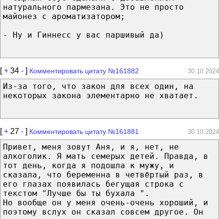
натурального пармезана. Это не просто
майонез с ароматизатором;
- Ну и Гиннесс у вас паршивый да)
[
+
34
-
]
Комментировать цитату №161882
30.10.2024
Из-за того, что закон для всех один, на
некоторых закона элементарно не хватает.
[
+
27
-
]
Комментировать цитату №161881
30.10.2024
Привет, меня зовут Аня, и я, нет, не
алкоголик. Я мать семерых детей. Правда, в
тот день, когда я подошла к мужу, и
сказала, что беременна в четвёртый раз, в
его глазах появилась бегущая строка с
текстом "Лучше бы ты бухала ".
Но вообще он у меня очень-очень хороший, и
поэтому вслух он сказал совсем другое. Он