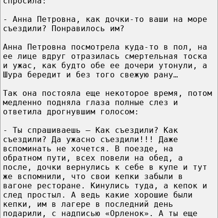
спросила:
- Анна Петровна, как дочки-то ваши на море
съездили? Понравилось им?
Анна Петровна посмотрела куда-то в пол, на
ее лице вдруг отразилась смертельная тоска
и ужас, как будто обе ее дочери утонули, а
Шура бередит и без того свежую рану…
Так она постояла еще некоторое время, потом
медленно подняла глаза полные слез и
ответила дрогнувшим голосом:
- Ты спрашиваешь – Как съездили? Как
съездили? Да ужасно съездили!!! Даже
вспоминать не хочется. В поезде, на
обратном пути, всех повели на обед, а
после, дочки вернулись к себе в купе и тут
же вспомнили, что свои кепки забыли в
вагоне ресторане. Кинулись туда, а кепок и
след простыл. А ведь какие хорошие были
кепки, им в лагере в последний день
подарили, с надписью «Орленок». А ты еще