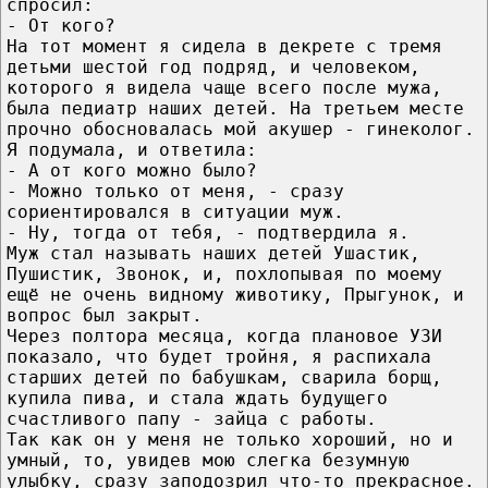
спросил:
- От кого?
На тот момент я сидела в декрете с тремя
детьми шестой год подряд, и человеком,
которого я видела чаще всего после мужа,
была педиатр наших детей. На третьем месте
прочно обосновалась мой акушер - гинеколог.
Я подумала, и ответила:
- А от кого можно было?
- Можно только от меня, - сразу
сориентировался в ситуации муж.
- Ну, тогда от тебя, - подтвердила я.
Муж стал называть наших детей Ушастик,
Пушистик, Звонок, и, похлопывая по моему
ещё не очень видному животику, Прыгунок, и
вопрос был закрыт.
Через полтора месяца, когда плановое УЗИ
показало, что будет тройня, я распихала
старших детей по бабушкам, сварила борщ,
купила пива, и стала ждать будущего
счастливого папу - зайца с работы.
Так как он у меня не только хороший, но и
умный, то, увидев мою слегка безумную
улыбку, сразу заподозрил что-то прекрасное.