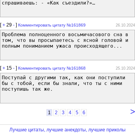
спрашиваешь: - «Как съездили?»…
[
+
29
-
]
Комментировать цитату №161869
26.10.2024
Проблема полноценного восьмичасового сна в
том, что вы просыпаетесь с ясной головой и
полным пониманием ужаса происходящего...
[
+
15
-
]
Комментировать цитату №161868
25.10.2024
Поступай с другими так, как они поступили
бы с тобой, если бы знали, что ты с ними
поступишь так же.
>
1
2
3
4
5
6
Лучшие цитаты, лучшие анекдоты, лучшие приколы