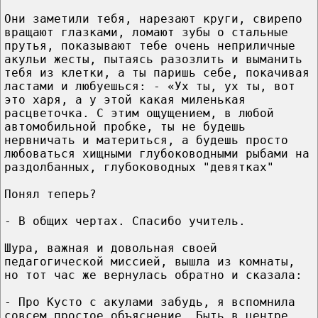
Они заметили тебя, нарезают круги, свирепо
вращают глазками, ломают зубы о стальные
прутья, показывают тебе очень неприличные
акульи жесты, пытаясь разозлить и выманить
тебя из клетки, а ты паришь себе, покачивая
ластами и любуешься: - «Ух ты, ух ты, вот
это харя, а у этой какая миленькая
расцветочка. С этим ощущением, в любой
автомобильной пробке, ты не будешь
нервничать и материться, а будешь просто
любоваться хищными глубоководными рыбами на
раздолбанных, глубоководных "девятках"
Понял теперь?
- В общих чертах. Спасибо учитель.
Шура, важная и довольная своей
педагогической миссией, вышла из комнаты,
но тот час же вернулась обратно и сказала:
- Про Кусто с акулами забудь, я вспомнила
совсем простое объяснение. Быть в центре