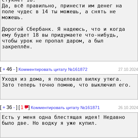
Да, всё правильно, принести им денег на
поле чудес в 14 ты можешь, а снять не
можешь.
Дорогой Сбербанк. Я надеюсь, что и когда
ему будет 18 вы придумаете что-нибудь,
чтобы урок не пропал даром, а был
закреплён.
[
+
46
-
]
Комментировать цитату №161872
27.10.2024
Уходя из дома, я поцеловал вилку утюга.
Зато теперь точно помню, что выключил его.
[
+
36
-
] [
1
]
Комментировать цитату №161871
26.10.2024
Есть у меня одна блестящая идея! Недавно
было две. Но водку я уже купил.