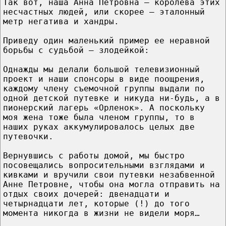
Так вот, наша Анна Петровна – королева этих
несчастных людей, или скорее – эталонный
метр негатива и хандры.
Приведу один маленький пример ее неравной
борьбы с судьбой – злодейкой:
Однажды мы делали большой телевизионный
проект и наши спонсоры в виде поощрения,
каждому члену съемочной группы выдали по
одной детской путевке и никуда ни-будь, а в
пионерский лагерь «Орленок». А поскольку
моя жена тоже была членом группы, то в
наших руках аккумулировалось целых две
путевочки.
Вернувшись с работы домой, мы быстро
посовещались вопросительными взглядами и
кивками и вручили свои путевки незабвенной
Анне Петровне, чтобы она могла отправить на
отдых своих дочерей: двенадцати и
четырнадцати лет, которые (!) до того
момента никогда в жизни не видели моря…