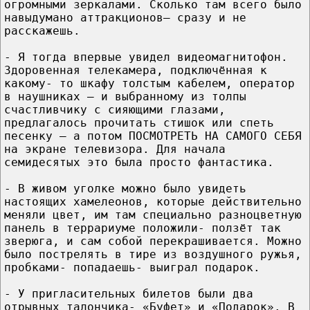
огромными зеркалами. Сколько там всего было
навыдумано аттракционов– сразу и не
расскажешь.
- Я тогда впервые увидел видеомагнитофон.
Здоровенная телекамера, подключённая к
какому- то шкафу толстым кабелем, оператор
в наушниках – и выбранному из толпы
счастливчику с сияющими глазами,
предлагалось прочитать стишок или спеть
песенку – а потом ПОСМОТРЕТЬ НА САМОГО СЕБЯ
на экране телевизора. Для начала
семидесятых это была просто фантастика.
- В живом уголке можно было увидеть
настоящих хамелеонов, которые действительно
меняли цвет, им там специально разноцветную
панель в террариуме положили- ползёт так
зверюга, и сам собой перекрашивается. Можно
было пострелять в тире из воздушного ружья,
пробками- попадаешь- выиграл подарок.
- У пригласительных билетов были два
отрывных талончика- «Буфет» и «Подарок». В