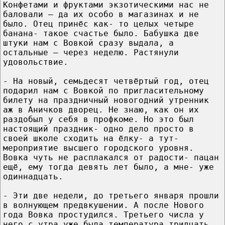
Конфетами и фруктами экзотическими нас не
баловали – да их особо в магазинах и не
было. Отец принёс как- то целых четыре
банана- такое счастье было. Бабушка две
штуки нам с Вовкой сразу выдала, а
остальные – через неделю. Растянули
удовольствие.
- На новый, семьдесят четвёртый год, отец
подарил нам с Вовкой по пригласительному
билету на праздничный новогодний утренник
аж в Аничков дворец. Не знаю, как он их
раздобыл у себя в профкоме. Но это был
настоящий праздник- одно дело просто в
своей школе сходить на ёлку- а тут-
мероприятие высшего городского уровня.
Вовка чуть не расплакался от радости- пацан
ещё, ему тогда девять лет было, а мне- уже
одиннадцать.
- Эти две недели, до третьего января прошли
в волнующем предвкушении. А после Нового
года Вовка простудился. Третьего числа у
него с утра уже была температура тридцать