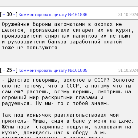
[
+
30
-
]
Комментировать цитату №161886
31.10.2024
Оружейные бароны автоматами в окопах не
целятся, производители сигарет их не курят,
производители спиртных напитков их не пьют
и руководители банков заработной платой
тоже не пользуются...
[
+
25
-
]
Комментировать цитату №161885
31.10.2024
- Детство говоришь, золотое в СССР? Золотое
оно не потому, что в СССР, а потому что ты
сам ещё растёшь, всему веришь, смотришь на
огромный мир раскрытыми глазами и
радуешься. Ну мы- то с тобой знаем.
Так под коньячок разглагольствовал мой
приятель- Миша, сидя в бане у меня на даче.
Жёны наши- старинные подруги, колдовали на
кухне, дожидаясь нас к обеду. А мы