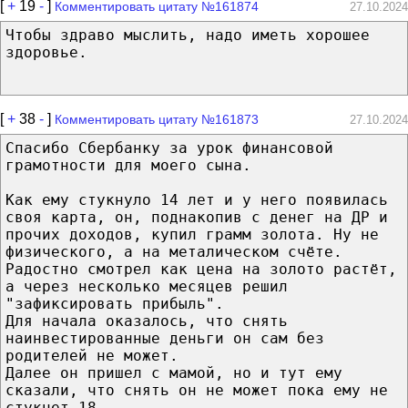
[
+
19
-
]
Комментировать цитату №161874
27.10.2024
Чтобы здраво мыслить, надо иметь хорошее
здоровье.
[
+
38
-
]
Комментировать цитату №161873
27.10.2024
Спасибо Сбербанку за урок финансовой
грамотности для моего сына.
Как ему стукнуло 14 лет и у него появилась
своя карта, он, поднакопив с денег на ДР и
прочих доходов, купил грамм золота. Ну не
физического, а на металическом счёте.
Радостно смотрел как цена на золото растёт,
а через несколько месяцев решил
"зафиксировать прибыль".
Для начала оказалось, что снять
наинвестированные деньги он сам без
родителей не может.
Далее он пришел с мамой, но и тут ему
сказали, что снять он не может пока ему не
стукнет 18.