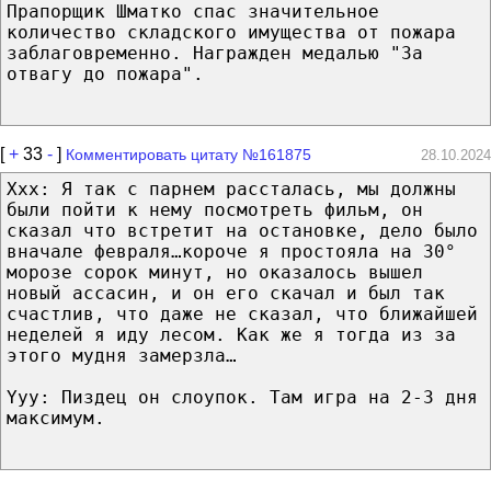
Прапорщик Шматко спас значительное
количество складского имущества от пожара
заблаговременно. Награжден медалью "За
отвагу до пожара".
[
+
33
-
]
Комментировать цитату №161875
28.10.2024
Xxx: Я так с парнем рассталась, мы должны
были пойти к нему посмотреть фильм, он
сказал что встретит на остановке, дело было
вначале февраля…короче я простояла на 30°
морозе сорок минут, но оказалось вышел
новый ассасин, и он его скачал и был так
счастлив, что даже не сказал, что ближайшей
неделей я иду лесом. Как же я тогда из за
этого мудня замерзла…
Yyy: Пиздец он слоупок. Там игра на 2-3 дня
максимум.